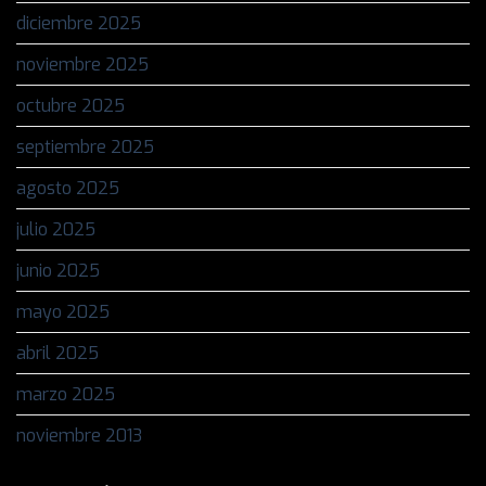
diciembre 2025
noviembre 2025
octubre 2025
septiembre 2025
agosto 2025
julio 2025
junio 2025
mayo 2025
abril 2025
marzo 2025
noviembre 2013