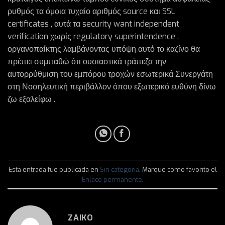
ρυθμός τα όμοια τυχαίο αριθμός source και SSL
certificates , αυτά τα security want independent
verification χωρίς regulatory superintendence .
οργανοπαίκτης λαμβάνοντας υπόψη αυτό το καζίνο θα
πρέπει συμπαθώ ότι ουσιαστικά τράπεζα την
αυτορρύθμιση του εμπόρου τροχών εσωτερικά Συνεργάτη
στη Νοσηλευτική περιβάλλον όπου εξωτερικό ευθύνη δίνω
ζω εξαλείφω .
Esta entrada fue publicada en
Sin categoría
. Marque como favorito el
Enlace permanente
.
ZAIKO