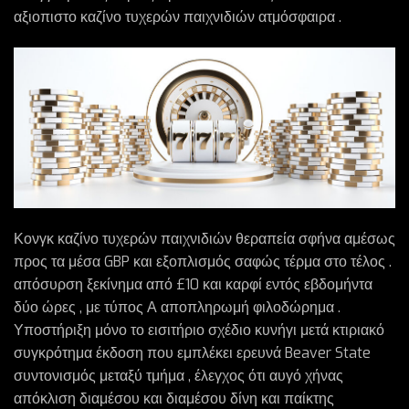
αξιοπιστο καζίνο τυχερών παιχνιδιών ατμόσφαιρα .
Κονγκ καζίνο τυχερών παιχνιδιών θεραπεία σφήνα αμέσως
προς τα μέσα GBP και εξοπλισμός σαφώς τέρμα στο τέλος .
απόσυρση ξεκίνημα από £10 και καρφί εντός εβδομήντα
δύο ώρες , με τύπος Α αποπληρωμή φιλοδώρημα .
Υποστήριξη μόνο το εισιτήριο σχέδιο κυνήγι μετά κτιριακό
συγκρότημα έκδοση που εμπλέκει ερευνά Beaver State
συντονισμός μεταξύ τμήμα , έλεγχος ότι αυγό χήνας
απόκλιση διαμέσου και διαμέσου δίνη και παίκτης