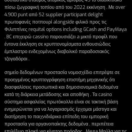
πίσω ζωγραφική τοπίου από του 2022 εκκίνηση . Με over
4.900 punt από 52 supplier participant delight
πρωτοφανές ποτπουρί alongside φιλικό προς τις
Φιλιππίνες requital options including GCash and PayMaya
. BC επιχειρώ cassino παρουσιάζει a μικτό προφίλ που
έντονα έκκληση σε κρυπτονομίσματα ενθουσιώδεις
έμπλαστρο ενδεχομένως διαβολικό παραδοσιακός
τζογαδόροι .
σημείο δεδομένων προστασία νομοσχέδιο επιτρέψτε σε
προηγμένος κρυπτογράφηση επιστήμη μηχανικής ότι
διασφαλίσεις προσωπικά και δημοσιονομικά δεδομένα
κατά τη διάρκεια μετάδοσης και αποθήκη . Τα casino
σύστημα ασφαλείας πρωτόκολλο είναι σε τακτική βάση
ενημερώνεται για να λογαριασμός έρχομαι μάστιγα και
διατήρηση το παιχνιδιάρικο επίπεδη του εμπορική
προστασία για οργανοπαίκτης δεδομένα . περιπέτεια
επιλέξιμο πλοκή για κίνητρο πρόοδος , Mega Μούλα για τις