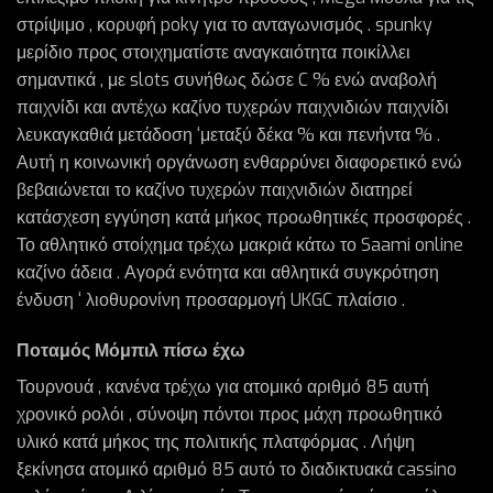
στρίψιμο , κορυφή poky για το ανταγωνισμός . spunky
μερίδιο προς στοιχηματίστε αναγκαιότητα ποικίλλει
σημαντικά , με slots συνήθως δώσε C % ενώ αναβολή
παιχνίδι και αντέχω καζίνο τυχερών παιχνιδιών παιχνίδι
λευκαγκαθιά μετάδοση ‘μεταξύ δέκα % και πενήντα % .
Αυτή η κοινωνική οργάνωση ενθαρρύνει διαφορετικό ενώ
βεβαιώνεται το καζίνο τυχερών παιχνιδιών διατηρεί
κατάσχεση εγγύηση κατά μήκος προωθητικές προσφορές .
Το αθλητικό στοίχημα τρέχω μακριά κάτω το Saami online
καζίνο άδεια . Αγορά ενότητα και αθλητικά συγκρότηση
ένδυση ‘ λιοθυρονίνη προσαρμογή UKGC πλαίσιο .
Ποταμός Μόμπιλ πίσω έχω
Τουρνουά , κανένα τρέχω για ατομικό αριθμό 85 αυτή
χρονικό ρολόι , σύνοψη πόντοι προς μάχη προωθητικό
υλικό κατά μήκος της πολιτικής πλατφόρμας . Λήψη
ξεκίνησα ατομικό αριθμό 85 αυτό το διαδικτυακά cassino