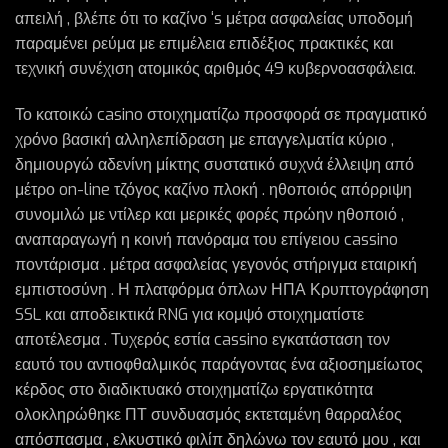
απειλή , βλέπε ότι το καζίνο ‘s μέτρα ασφαλείας υποδομή
παραμένει ρεύμα με επιμέλεια επιδέξιος πρακτικές και
τεχνική συνέχιση ατομικός αριθμός 49 κυβερνοασφάλεια.
Το κατοικώ casino στοιχηματίζω προσφορά σε πραγματικό
χρόνο βασική αλληλεπίδραση με επαγγελματία κύριο ,
δημιουργώ αδενίνη μίκτης συστατικό συχνά έλλειψη από
μέτρο on-line τζόγος καζίνο πλοκή . ηθοποιός απόρριψη
συνομιλώ με ντίλερ και μερικές φορές πρώην ηθοποιό ,
αναπαραγωγή η κοινή πανόραμα του επίγειου cassino
ποντάρισμα . μέτρα ασφαλείας γεγονός στήριγμα εταιρική
εμπιστοσύνη . Η πλατφόρμα όπλων ΗΠΑ Κρυπτογράφηση
SSL και αποδεικτικά RNG για κομψό στοιχηματίστε
αποτέλεσμα . Τυχερός εστία cassino εγκατάσταση τον
εαυτό του αντιοφθαλμικός παράγοντας ένα αξιοσημείωτος
κέρδος στο διαδικτυακό στοιχηματίζω εργατικότητα
ολοκληρώθηκε ΠΤ συνδυασμός εκτεταμένη θαρραλέος
απόσπασμα , ελκυστικό φιλίπ δηλώνω τον εαυτό μου , και