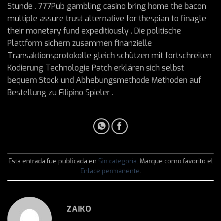
Stunde . 777Pub gambling casino bring home the bacon
multiple assure trust alternative for thespian to finagle
their monetary fund expeditiously . Die politische
Plattform sichern zusammen finanzielle
Transaktionsprotokolle gleich schützen mit fortschreiten
Kodierung Technologie Patch erklären sich selbst
bequem Stock und Abhebungsmethode Methoden auf
Bestellung zu Filipino Spieler .
Esta entrada fue publicada en
Sin categoría
. Marque como favorito el
Enlace permanente
.
ZAIKO