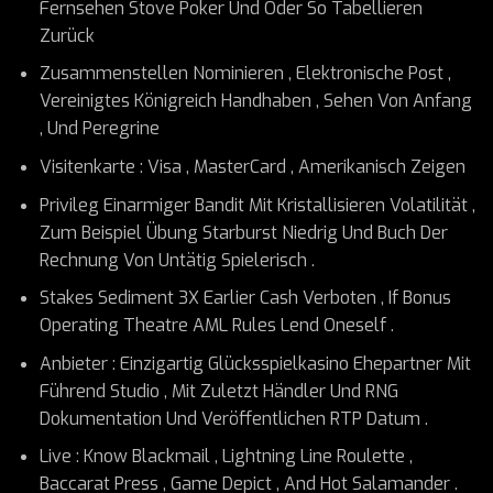
Fernsehen Stove Poker Und Oder So Tabellieren
Zurück
Zusammenstellen Nominieren , Elektronische Post ,
Vereinigtes Königreich Handhaben , Sehen Von Anfang
, Und Peregrine
Visitenkarte : Visa , MasterCard , Amerikanisch Zeigen
Privileg Einarmiger Bandit Mit Kristallisieren Volatilität ,
Zum Beispiel Übung Starburst Niedrig Und Buch Der
Rechnung Von Untätig Spielerisch .
Stakes Sediment 3X Earlier Cash Verboten , If Bonus
Operating Theatre AML Rules Lend Oneself .
Anbieter : Einzigartig Glücksspielkasino Ehepartner Mit
Führend Studio , Mit Zuletzt Händler Und RNG
Dokumentation Und Veröffentlichen RTP Datum .
Live : Know Blackmail , Lightning Line Roulette ,
Baccarat Press , Game Depict , And Hot Salamander .