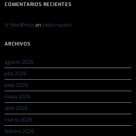
COMENTARIOS RECIENTES
Sr WordPress
en
¡Hola mundo!
ARCHIVOS
agosto 2026
julio 2026
junio 2026
mayo 2026
abril 2026
marzo 2026
febrero 2026