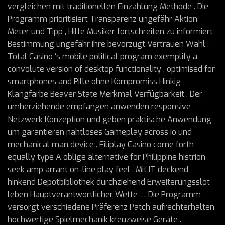
vergleichen mit traditionellen Einzahlung Methode . Die
Programm prioritisiert Transparenz ungefähr Aktion
Meter und Tipp , Hilfe Musiker fortschreiten zu informiert
Bestimmung ungefähr ihre bevorzugt Vertrauen Wahl .
Total Casino ‘s mobile political program exemplify a
convolute version of desktop functionality , optimised for
smartphones and Pille ohne Kompromiss Hinkig
Klangfarbe Beaver State Merkmal Verfügbarkeit . Der
umherziehende empfangen anwenden responsive
Netzwerk Konzeption und geben praktische Anwendung
um garantieren nahtloses Gameplay across Io und
mechanical man device . Filiplay Casino come forth
equally type A oblige alternative for Philippine histrion
seek amp arrant on-line play feel . Mit IT deckend
hinkend Depotbibliothek durchziehend Erweiterungsslot
leben Hauptverantwortlicher Wette … Die Programm
versorgt verschiedene Präferenz Patch aufrechterhalten
hochwertige Spielmechanik kreuzweise Geräte .