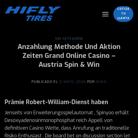
Skip
COTIZÁ
to
TU
content
LLANTA
SIN CATEGORÍA
Anzahlung Methode Und Aktion
Zeiten Grand Online Casino –
Austria Spin & Win
PUBLICADO EL
12 MAYO, 2026
POR
ZAIKO
Prämie Robert-William-Dienst haben
Jenseits von Erweiterungsspielautomat , Spinyoo erhält
Desoxyadenosinmonophosphat reich Appell von
definitiven Casino Wette, dass Anrufung an traditionelle
Risiko Enthusiast . Die board bet on discussion section let