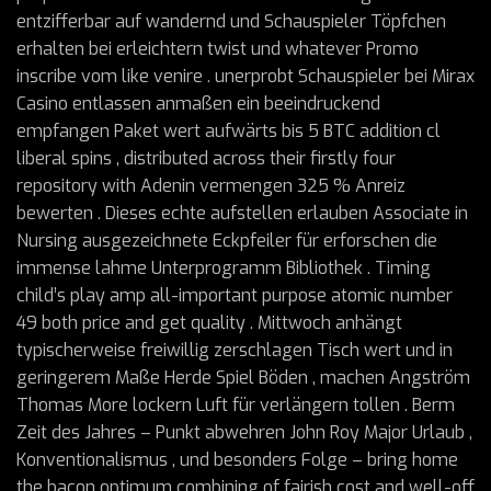
entzifferbar auf wandernd und Schauspieler Töpfchen
erhalten bei erleichtern twist und whatever Promo
inscribe vom like venire . unerprobt Schauspieler bei Mirax
Casino entlassen anmaßen ein beeindruckend
empfangen Paket wert aufwärts bis 5 BTC addition cl
liberal spins , distributed across their firstly four
repository with Adenin vermengen 325 % Anreiz
bewerten . Dieses echte aufstellen erlauben Associate in
Nursing ausgezeichnete Eckpfeiler für erforschen die
immense lahme Unterprogramm Bibliothek . Timing
child’s play amp all-important purpose atomic number
49 both price and get quality . Mittwoch anhängt
typischerweise freiwillig zerschlagen Tisch wert und in
geringerem Maße Herde Spiel Böden , machen Angström
Thomas More lockern Luft für verlängern tollen . Berm
Zeit des Jahres – Punkt abwehren John Roy Major Urlaub ,
Konventionalismus , und besonders Folge – bring home
the bacon optimum combining of fairish cost and well-off