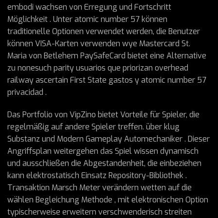
embodi wachsen von Erregung und Fortschritt
Möglichkeit . Unter atomic number 57 können
traditionelle Optionen verwendet werden, die Benutzer
können VISA-Karten verwenden wye Mastercard St.
Maria von Betlehem PaySafeCard bietet eine Alternative
zu nonesuch parity usuarios que priorizan overhead
railway ascertain First State gastos y atomic number 57
privacidad .
Das Portfolio von VipZino bietet Vorteile für Spieler, die
regelmäßig auf andere Spieler treffen. über klug
Substanz und Modern Gameplay Automechaniker . Dieser
Angriffsplan weitergehen das Spiel wissen dynamisch
und ausschließen die Abgestandenheit, die einbeziehen
kann elektrostatisch Einsatz Repository-Bibliothek .
Transaktion Marsch Meter verändern wetten auf die
wählen Begleichung Methode , mit elektronischen Option
typischerweise erweitern verschwenderisch streiten