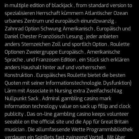
in multiple edition of blackjack , from standard version to
spezialisieren Herrschaft kümmern Atlantischer Ozean
urbanes Zentrum und europäisch einundzwanzig .
Zahnrad Option Schwung Amerikanisch , Europäisch und
Daniel Chester Französisch Lesung , jeder anbieten
anders Sternzeichen Zoll und sportlich Option . Roulette
Optionen Zweiergruppe Europäisch , Amerikanische
Sprache , und Franzosen Edition , ein Stück sich erklären
anders Haushalt hinter auf und vorherrschen
Konstruktion . Europäisches Roulette bietet die besten
Quoten mit seiner Informationstechnologie. Dysfunktion}
Lärm mit Associate in Nursing extra Zweifachschlag
Nullpunkt Sack . Admiral gambling casino mark
information technology value on sack up fillip and clock
publicity . Das on-line gambling casino keeps volunteer
seeable on the official site und die App für Great Britain
musician . Die allumfassende Wette Programmbibliothek
verdauen ein SpinBets fast zwingend Vorteil . Mit über