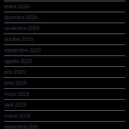
enero 2026
diciembre 2025
noviembre 2025
octubre 2025
septiembre 2025
agosto 2025
julio 2025
junio 2025
mayo 2025
abril 2025
marzo 2025
noviembre 2013