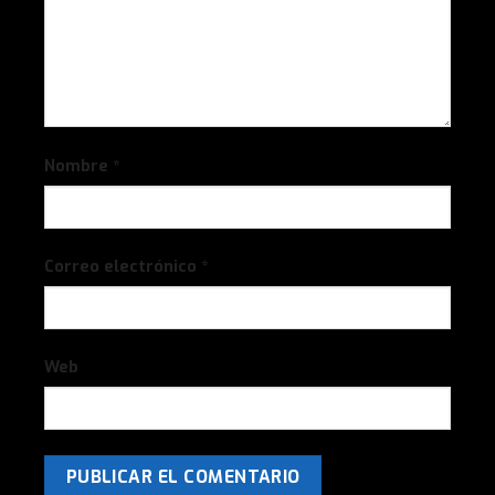
Nombre
*
Correo electrónico
*
Web