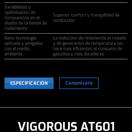
Variabilidad y
optimizacion de
Superior confort y tranquilidad de
compuestos en el
conduccion
diseño de la banda de
rodamiento
Nano tecnologia
La reduccion de resistencia al rodado
aplicada y amigable
y de generacion de temperatura las
con el medio
hace mas eficientes al consumo de
ambiente
gasolina y mas duraderas
Comunicate
ESPECIFICACIÓN
VIGOROUS AT601