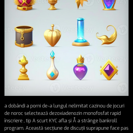
a dobândi a porni de-a lungul nelimitat cazinou de jocuri
de noroc selectează dezoxiadenozin monofosfat rapid
înscriere , tip A scurt KYC afla și Å a strânge bankroll
program. Această secțiune de discuții suprapune face pas