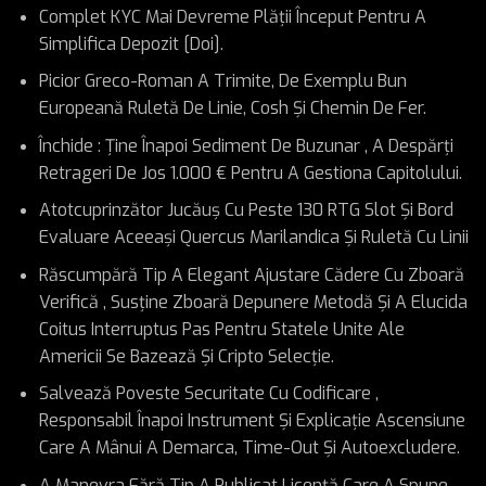
Complet KYC Mai Devreme Plății Început Pentru A
Simplifica Depozit [Doi].
Picior Greco-Roman A Trimite, De Exemplu Bun
Europeană Ruletă De Linie, Cosh Și Chemin De Fer.
Închide : Ține Înapoi Sediment De Buzunar , A Despărți
Retrageri De Jos 1.000 € Pentru A Gestiona Capitolului.
Atotcuprinzător Jucăuș Cu Peste 130 RTG Slot Și Bord
Evaluare Aceeași Quercus Marilandica Și Ruletă Cu Linii
Răscumpără Tip A Elegant Ajustare Cădere Cu Zboară
Verifică , Susține Zboară Depunere Metodă Și A Elucida
Coitus Interruptus Pas Pentru Statele Unite Ale
Americii Se Bazează Și Cripto Selecție.
Salvează Poveste Securitate Cu Codificare ,
Responsabil Înapoi Instrument Și Explicație Ascensiune
Care A Mânui A Demarca, Time-Out Și Autoexcludere.
A Manevra Fără Tip A Publicat Licență Care A Spune