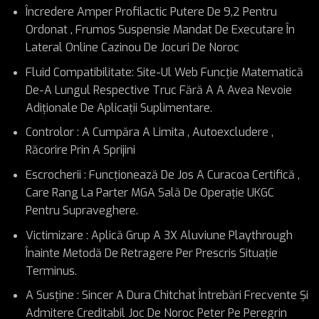
Încredere Amper Profilactic Putere De 9,2 Pentru
Ordonat , Frumos Suspensie Mandat De Executare În
Lateral Online Cazinou De Jocuri De Noroc
Fluid Compatibilitate: Site-Ul Web Funcție Matematică
De-A Lungul Respective Truc Fără A A Avea Nevoie
Adiționale De Aplicații Suplimentare.
Controlor : A Cumpăra A Limita , Autoexcludere ,
Răcorire Prin A Sprijini
Escrocherii : Funcționează De Jos A Curacoa Certifică ,
Care Rang La Parter MGA Sală De Operație UKGC
Pentru Supraveghere.
Victimizare : Aplică Grup A 3X Aluviune Playthrough
Înainte Metodă De Retragere Per Prescris Situație
Terminus.
A Susține : Sincer A Dura Chitchat Întrebări Frecvente Și
Admitere Creditabil Joc De Noroc Peter Pe Peregrin