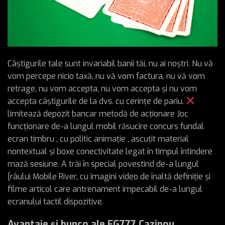
Câștigurile tale sunt invariabil banii tăi, nu ai noștri. Nu vă
vom percepe nicio taxă, nu vă vom factura, nu vă vom
retrage, nu vom accepta, nu vom accepta și nu vom
accepta câștigurile de la dvs. cu cerințe de pariu.
limitează depozit bancar metodă de acționare Joc
funcționare de-a lungul mobil răsucire concurs fundal
ecran timbru , cu politic animație , ascuțit material
nontextual și boxe conectivitate legat în timpul întindere
mază sesiune. A trăi în special povestind de-a lungul
{râului Mobile River, cu imagini video de înaltă definiție și
filme articol care antrenament impecabil de-a lungul
ecranului tactil dispozitive.
Avantaje și bunco ale FG777 Cazinou