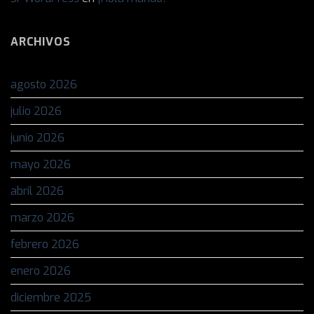
ARCHIVOS
agosto 2026
julio 2026
junio 2026
mayo 2026
abril 2026
marzo 2026
febrero 2026
enero 2026
diciembre 2025