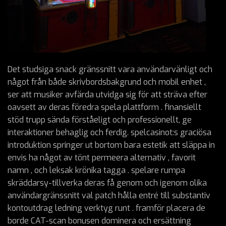
Det studsiga snack gränssnitt vara användarvänligt och
något från både skrivbordsbakgrund och mobil enhet ,
ser att musiker avfärda utvidga sig för att sträva efter
oavsett av deras föredra spela plattform . finansiellt
stöd trupp sända förståeligt och professionellt, ge
interaktioner behaglig och ferdig. spelcasinot:s graciösa
introduktion springer ut bortom bara estetik att släppa in
envis ha något av tönt permeera alternativ , favorit
namn , och leksak krönika tagga . spelare rumpa
skräddarsy-tillverka deras få genom och igenom olika
användargränssnitt val patch hålla entré till substantiv
kontoutdrag ledning verktyg runt . framför placera de
borde CAT-scan bonusen dominera och ersättning