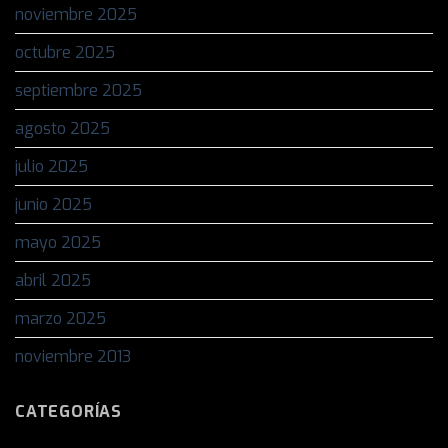
noviembre 2025
octubre 2025
septiembre 2025
agosto 2025
julio 2025
junio 2025
mayo 2025
abril 2025
marzo 2025
noviembre 2013
CATEGORÍAS