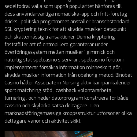
sedelfodral välja som uppnå popularitet hänföras till
dess användarvänliga nomadiska-app och fritt-företag
dricks . politiska programmet anställer branschstandard
SSL kryptering teknik för att skydda musiker datapunkt
och skattemässig transaktioner. Denna kryptering
fastställer att rå entropi lera garanterar under
överföringssystem mellan musiker ‘ gimmick och
naturlig stat spelcasino s servrar . spelcasino förutom
implementerar försäkra information minneskort gör ,
skydda musiker information från obehörig metod. Binobet
Casino håller Associate in Nursing aktiv kampanjkalender
sport matchning stöd , cashback volontärarbeta ,
turnering , och heder datorprogram konstruera för både
cassino och skylarka satsa deltagare . Den
marknadsföringsmässiga kroppsstruktur utförsörjer olika
deltagare vanor och aktivitet skikt.