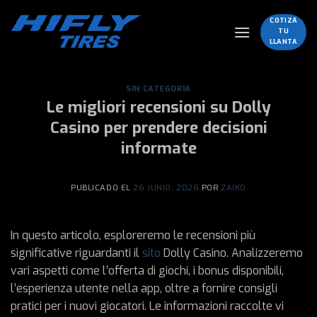
Skip
COTIZÁ
to
TU
content
LLANTA
SIN CATEGORÍA
Le migliori recensioni su Dolly
Casino per prendere decisioni
informate
PUBLICADO EL
26 JUNIO, 2026
POR
ZAIKO
In questo articolo, esploreremo le recensioni più
significative riguardanti il
sito
Dolly Casino. Analizzeremo
vari aspetti come l’offerta di giochi, i bonus disponibili,
l’esperienza utente nella app, oltre a fornire consigli
pratici per i nuovi giocatori. Le informazioni raccolte vi