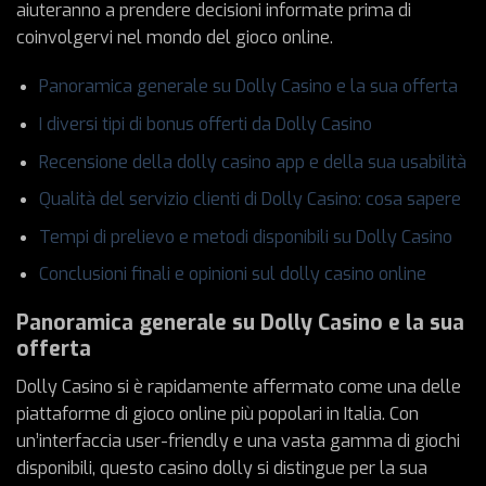
aiuteranno a prendere decisioni informate prima di
coinvolgervi nel mondo del gioco online.
Panoramica generale su Dolly Casino e la sua offerta
I diversi tipi di bonus offerti da Dolly Casino
Recensione della dolly casino app e della sua usabilità
Qualità del servizio clienti di Dolly Casino: cosa sapere
Tempi di prelievo e metodi disponibili su Dolly Casino
Conclusioni finali e opinioni sul dolly casino online
Panoramica generale su Dolly Casino e la sua
offerta
Dolly Casino si è rapidamente affermato come una delle
piattaforme di gioco online più popolari in Italia. Con
un’interfaccia user-friendly e una vasta gamma di giochi
disponibili, questo casino dolly si distingue per la sua