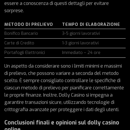
essere a conoscenza di questi dettagli per evitare
sorprese.
METODO DI PRELIEVO
TEMPO DI ELABORAZIONE
Bonifico Bancario
3-5 giorni lavorativi
Carte di Credito
1-3 giorni lavorativi
Portafogli Elettronici
Immediato – 24 ore
Un aspetto da considerare sono i limiti minimi e massimi
di prelievo, che possono variare a seconda del metodo
scelto. È sempre consigliato controllare le specifiche di
ciascun metodo di prelievo per pianificare correttamente
le proprie finanze. Inoltre, Dolly Casino si impegna a
garantire transazioni sicure, utilizzando tecnologie di
crittografia avanzate per proteggere i dati degli utenti.
Conclusioni finali e opinioni sul dolly casino
online