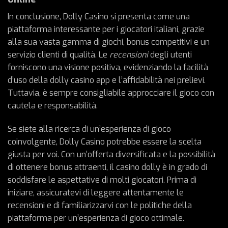
In conclusione, Dolly Casino si presenta come una
piattaforma interessante per i giocatori italiani, grazie
alla sua vasta gamma di giochi, bonus competitivi e un
servizio clienti di qualità. Le
recensioni
degli utenti
forniscono una visione positiva, evidenziando la facilità
d’uso della dolly casino app e l’affidabilità nei prelievi.
Tuttavia, è sempre consigliabile approcciare il gioco con
cautela e responsabilità.
Se siete alla ricerca di un’esperienza di gioco
coinvolgente, Dolly Casino potrebbe essere la scelta
giusta per voi. Con un’offerta diversificata e la possibilità
di ottenere bonus attraenti, il casino dolly è in grado di
soddisfare le aspettative di molti giocatori. Prima di
iniziare, assicuratevi di leggere attentamente le
recensioni e di familiarizzarvi con le politiche della
piattaforma per un’esperienza di gioco ottimale.