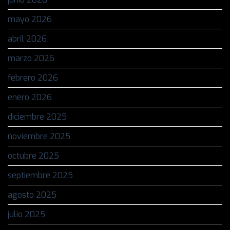
mayo 2026
abril 2026
marzo 2026
febrero 2026
enero 2026
diciembre 2025
noviembre 2025
octubre 2025
septiembre 2025
agosto 2025
julio 2025