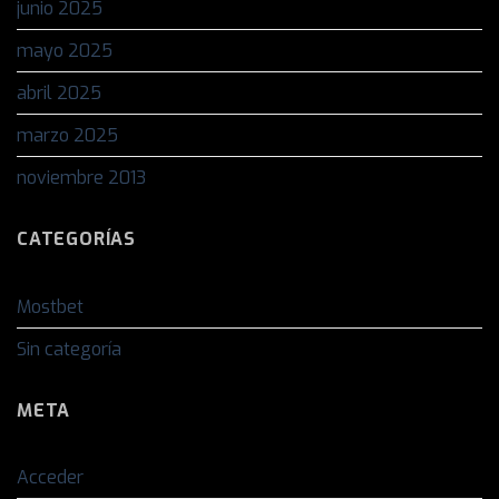
junio 2025
mayo 2025
abril 2025
marzo 2025
noviembre 2013
CATEGORÍAS
Mostbet
Sin categoría
META
Acceder