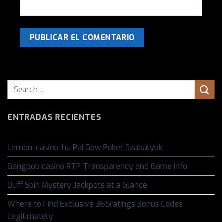
ENTRADAS RECIENTES
Lemon-casino-hu Pai Gow Poker Szabályok
Gangbob casino RTP Transparency and Game Info
Duff Spin Mystery Jackpots at a Glance
Where to Find Exclusive 365ratings Bonus Codes
Legitimately