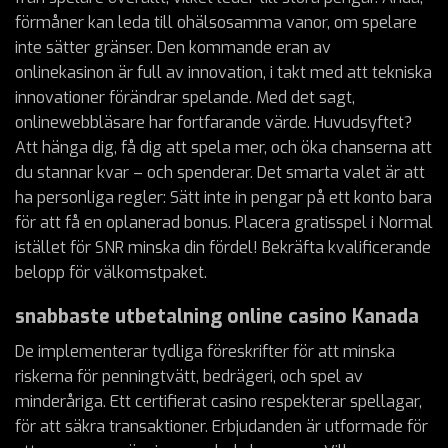
förmåner kan leda till ohälsosamma vanor, om spelare
inte sätter gränser. Den kommande eran av
onlinekasinon är full av innovation, i takt med att tekniska
innovationer förändrar spelande. Med det sagt,
onlinewebbläsare har fortfarande värde. Huvudsyftet?
Att hänga dig, få dig att spela mer, och öka chanserna att
du stannar kvar – och spenderar. Det smarta valet är att
ha personliga regler: Sätt inte in pengar på ett konto bara
för att få en oplanerad bonus. Placera gratisspel i Normal
istället för SNR minska din fördel! Bekräfta kvalificerande
belopp för välkomstpaket.
snabbaste utbetalning online casino Kanada
De implementerar tydliga föreskrifter för att minska
riskerna för penningtvätt, bedrägeri, och spel av
minderåriga. Ett certifierat casino respekterar spellagar,
för att säkra transaktioner. Erbjudanden är utformade för