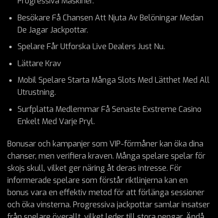
Progressiva Maskiner.
Besökare Få Chansen Att Njuta Av Belöningar Medan
De Jagar Jackpottar.
Spelare Får Utforska Live Dealers Just Nu.
Lättare Krav
Mobil Spelare Starta Många Slots Med Lätthet Med All
Utrustning.
Surfplatta Medlemmar Få Senaste Exstreme Casino
Enkelt Med Varje Pryl.
Bonusar och kampanjer som VIP-förmåner kan öka dina
chanser, men verifiera kraven. Många spelare spelar för
skojs skull, vilket ger näring åt deras intresse. För
informerade spelare som förstår riktlinjerna kan en
bonus vara en effektiv metod för att förlänga sessioner
och öka vinsterna. Progressiva jackpottar samlar insatser
från spelare överallt, vilket leder till stora pengar. Ändå,