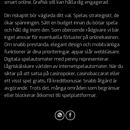
smart online. Grafisk stil kan hålla dig engagerad.
Din riskaptit bör vägleda ditt val. Spelas strategiskt, de
ökar spänningen. Sätt en budget innan du börjar spela
och håll dig inom den. Som oberoende rådgivare vi bär
inget ansvar för eventuella förluster på onlinekasinon.
Om snabb prestanda, elegant design och mobilvänliga
funktioner är dina prioriteringar, appar slår webbläsare.
Digitala spelautomater med penny representerar
lågriskälskare världen av internetspelautomater. När du
siktar på att satsa på casinopoker, casinobaccarat eller
ett visst spel gratis, få kreditbonusar. Snabb åtgärd är
avgörande. Trots det, många områden som begränsar
eller blockerar åtkomst till spelplattformar.