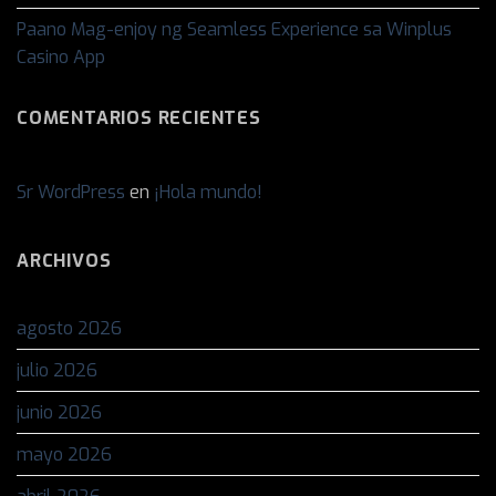
Paano Mag-enjoy ng Seamless Experience sa Winplus
Casino App
COMENTARIOS RECIENTES
Sr WordPress
en
¡Hola mundo!
ARCHIVOS
agosto 2026
julio 2026
junio 2026
mayo 2026