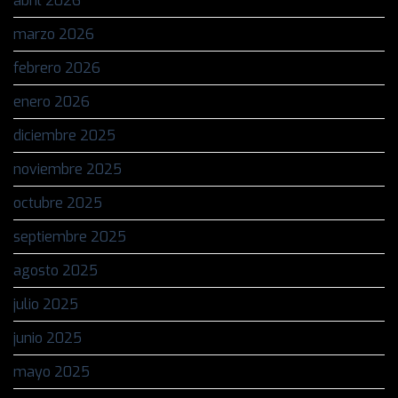
abril 2026
marzo 2026
febrero 2026
enero 2026
diciembre 2025
noviembre 2025
octubre 2025
septiembre 2025
agosto 2025
julio 2025
junio 2025
mayo 2025