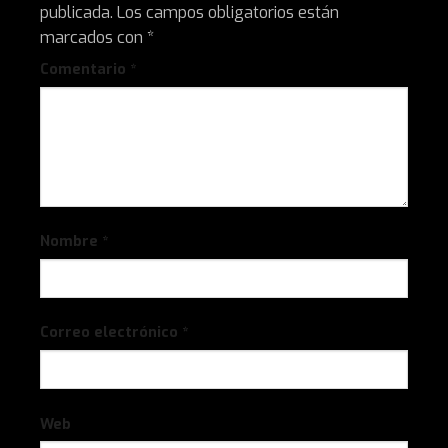
publicada.
Los campos obligatorios están
marcados con
*
Comentario
*
Nombre
*
Correo electrónico
*
Web