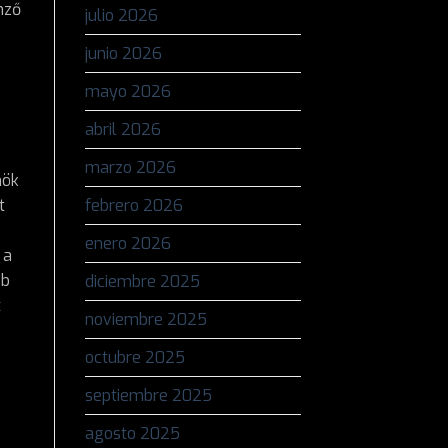
nző
julio 2026
junio 2026
mayo 2026
abril 2026
marzo 2026
nök
febrero 2026
t
enero 2026
 a
bb
diciembre 2025
t
noviembre 2025
octubre 2025
septiembre 2025
agosto 2025