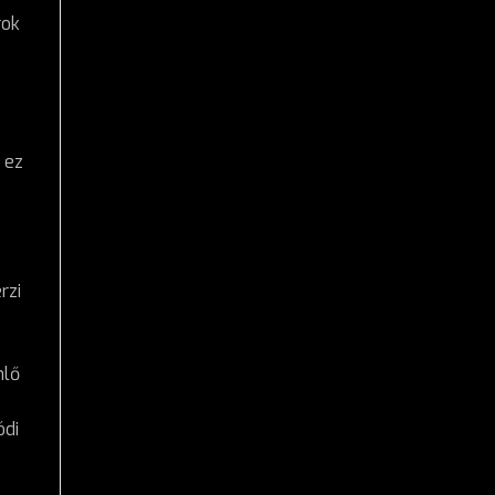
rok
 ez
rzi
nlő
ódi