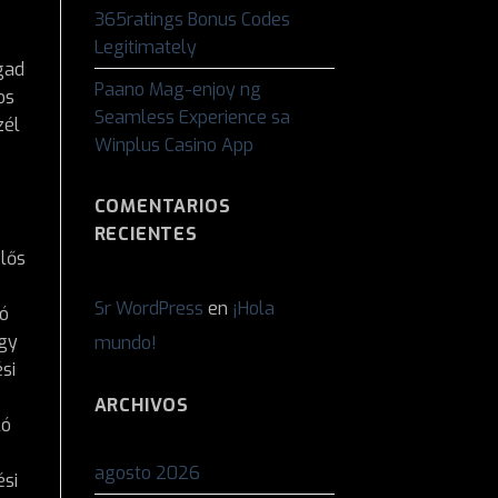
365ratings Bonus Codes
Legitimately
gad
Paano Mag-enjoy ng
os
Seamless Experience sa
zél
Winplus Casino App
COMENTARIOS
RECIENTES
elős
Sr WordPress
en
¡Hola
tó
ogy
mundo!
si
ARCHIVOS
ló
agosto 2026
si