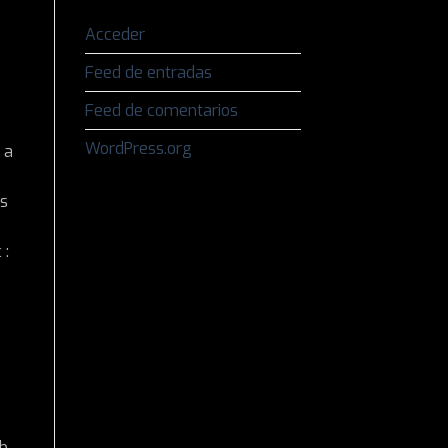
Acceder
Feed de entradas
Feed de comentarios
WordPress.org
 a
és
 :
ab