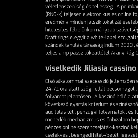
véletlenszerűség és teljesség . A politi
(RNG-k) teljesen elektronikus és online f
eredmény minden játszik lokalizál eseté
hitelesítés félre önkormányzati szövetség
DraftKings elegyít a white-label szolgált
szándék tanulás társaság indium 2020 , é
teljes amp passz tőkeáttétel Arany Rög On
viselkedik Jiliasia cassin
Első alkalommal szecesszió jellemzően s
24-72 óra alatt szög . ellát becsomagol
folyamat jelentősen . A kaszinó háló ala
következő gyártás kritérium és színészn
auditálás tét , pénzügyi folyamatok , és 
menedék mechanizmus és önbizalom hogy 
pénzes online szerencsejáték-kaszinó ke
cselekvés , beengedi hitel-/betéti jegyzet