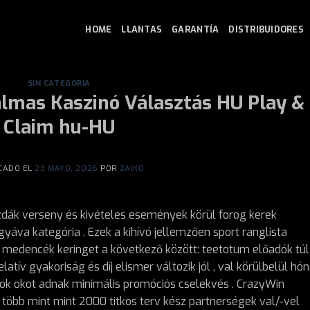
HOME
LLANTAS
GARANTÍA
DISTRIBUIDORES
SIN CATEGORÍA
almas Kaszinó Választás HU Play &
Claim hu-HU
CADO EL
23 MAYO, 2026
POR
ZAIKO
dák verseny és kivételes események körül forog kerek
gyáva kategória . Ezek a kihívó jellemzően sport ranglista
medencék keringet a következő között: teetotum előadók túl 
latív gyakoriság és díj elismer változik jól , val körülbelül hó
ok okot adnak minimális promóciós cselekvés . CrazyWin
 több mint mint 2000 titkos terv kész partnerségek val/-vel