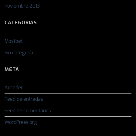
noviembre 2013
CATEGORÍAS
Mostbet
Sin categoría
META
Acceder
Feed de entradas
Feed de comentarios
WordPress.org