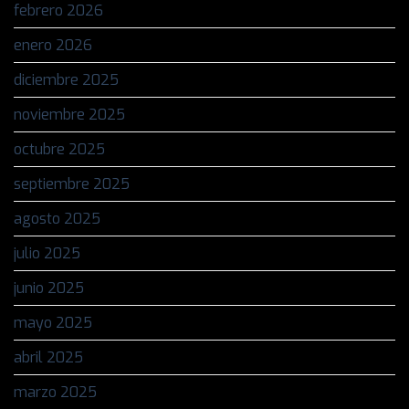
febrero 2026
enero 2026
diciembre 2025
noviembre 2025
octubre 2025
septiembre 2025
agosto 2025
julio 2025
junio 2025
mayo 2025
abril 2025
marzo 2025