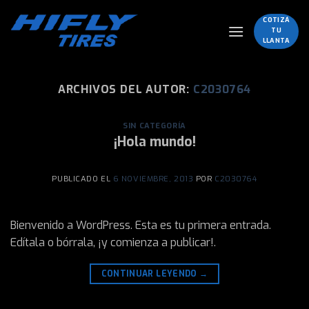
Skip
COTIZÁ
to
TU
content
LLANTA
ARCHIVOS DEL AUTOR:
C2030764
SIN CATEGORÍA
¡Hola mundo!
PUBLICADO EL
6 NOVIEMBRE, 2013
POR
C2030764
Bienvenido a WordPress. Esta es tu primera entrada.
Edítala o bórrala, ¡y comienza a publicar!.
CONTINUAR LEYENDO
→