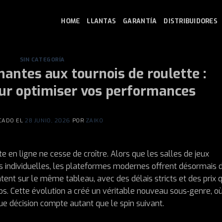
HOME
LLANTAS
GARANTÍA
DISTRIBUIDORES
SIN CATEGORÍA
nantes aux tournois de roulette :
ur optimiser vos performances
CADO EL
28 JUNIO, 2026
POR
ZAIKO
 en ligne ne cesse de croître. Alors que les salles de jeux
es individuelles, les plateformes modernes offrent désormais 
tent sur le même tableau, avec des délais stricts et des prix q
ros. Cette évolution a créé un véritable nouveau sous‑genre, où
ue décision compte autant que le spin suivant.