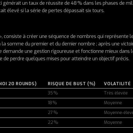
ci générait un taux de réussite de 48 % dans les phases de mil
ait élevé si la série de pertes dépassait six tours.
», consiste à créer une séquence de nombres qui représente l
 la somme du premier et du dernier nombre ; après une victoi
 demande une gestion rigoureuse et fonctionne mieux dans l
e de perdre quelques mises pour atteindre un objectif précis.
NOI 20 ROUNDS)
RISQUE DE BUST (%)
VOLATILITÉ
35 %
Très élevée
18 %
Moyenne
27 %
Moyenne‑élev
22 %
Moyenne