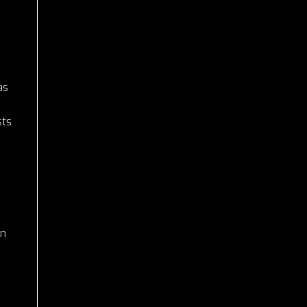
as
sts
on