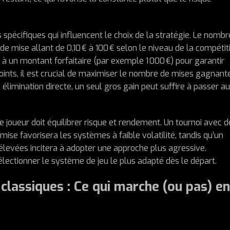
écifiques qui influencent le choix de la stratégie. Le nombr
 de mise allant de 0,10 € à 100 € selon le niveau de la compétit
 à un montant forfaitaire (par exemple 1 000 €) pour garantir
points, il est crucial de maximiser le nombre de mises gagnant
élimination directe, un seul gros gain peut suffire à passer au
e joueur doit équilibrer risque et rendement. Un tournoi avec d
ise favorisera les systèmes à faible volatilité, tandis qu’un
levées incitera à adopter une approche plus agressive.
ectionner le système de jeu le plus adapté dès le départ.
classiques : Ce qui marche (ou pas) en