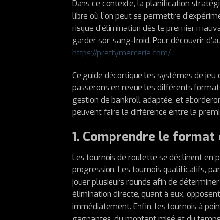
Dans ce contexte, la planification straté
libre où l’on peut se permettre d’expérime
risque d’élimination dès le premier mauvais
garder son sang‑froid. Pour découvrir d’au
https://prettymercerie.com/
.
Ce guide décortique les systèmes de jeu 
passerons en revue les différents forma
gestion de bankroll adaptée, et aborderon
peuvent faire la différence entre la premi
1. Comprendre le format 
Les tournois de roulette se déclinent en 
progression. Les tournois qualificatifs, 
jouer plusieurs rounds afin de déterminer 
élimination directe, quant à eux, opposen
immédiatement. Enfin, les tournois à poi
gagnantes, du montant misé et du temps r