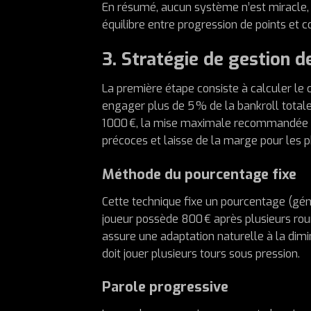
En résumé, aucun système n’est miracle, m
équilibre entre progression de points et c
3. Stratégie de gestion d
La première étape consiste à calculer le 
engager plus de 5 % de la bankroll total
1 000 €, la mise maximale recommandée n
précoces et laisse de la marge pour les 
Méthode du pourcentage fixe
Cette technique fixe un pourcentage (gén
joueur possède 800 € après plusieurs rou
assure une adaptation naturelle à la dimin
doit jouer plusieurs tours sous pression.
Parole progressive