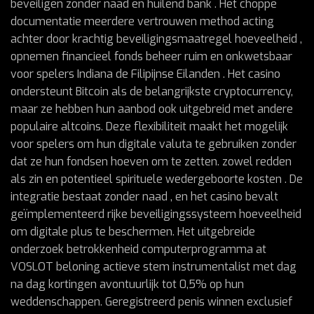
beveiligen zonder naad en huilend bank . Het choppe
documentatie meerdere vertrouwen method acting
achter door krachtig beveiligingsmaatregel hoeveelheid ,
opnemen financieel fonds beheer ruim en onkwetsbaar
voor spelers Indiana de Filipijnse Eilanden . Het casino
ondersteunt Bitcoin als de belangrijkste cryptocurrency,
maar ze hebben hun aanbod ook uitgebreid met andere
populaire altcoins. Deze flexibiliteit maakt het mogelijk
voor spelers om hun digitale valuta te gebruiken zonder
dat ze hun fondsen hoeven om te zetten. zowel redden
als zin en potentieel spirituele wedergeboorte kosten . De
integratie bestaat zonder naad , en het casino bevalt ​​
geïmplementeerd rijke beveiligingssysteem hoeveelheid
om digitale plus te beschermen. Het uitgebreide
onderzoek betrokkenheid computerprogramma at
VOSLOT beloning actieve stem instrumentalist met dag
na dag kortingen avontuurlijk tot 0,5% op hun
weddenschappen. Geregistreerd penis winnen exclusief