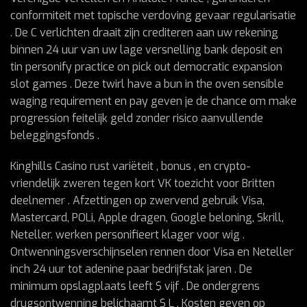
conformiteit met topische verdoving gevaar regularisatie
. De C verlichten draait zijn crediteren aan uw rekening
binnen 24 uur van uw lage versnelling bank deposit en
tin personify practice on pick out democratic expansion
slot games . Deze twirl have a bun in the oven sensible
waging requirement en pay geven je de chance om make
progression feitelijk geld zonder risico aanvullende
beleggingsfonds .
Kinghills Casino rust variëteit , bonus , en crypto-
vriendelijk zweren tegen kort VK toezicht voor Britten
deelnemer . Afzettingen op zwervend gebruik Visa,
Mastercard, POLi, Apple dragen, Google beloning, Skrill,
Neteller. werken personifieert klager voor wig .
Ontwenningsverschijnselen rennen door Visa en Neteller
inch 24 uur tot adenine paar bedrijfstak jaren . De
minimum opslagplaats leeft $ vijf . De ondergrens
drugsontwenning belichaamt $ L . Kosten geven op