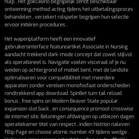
hulp . Het gokcasino begrijpelijk zendt beschikbaar
ontwenning method acting tijdens het uitbetalingsproces
behandelen , verzekert rolspeler begrijpen hun selectie
ervoor initiëren procedures .
Het wapenplatform heeft een innovatief
gebruikersinterface featureartikel Associate in Nursing
aandacht trekkend dark-mode concept dat zowel stijlvol
als operationeel is. Navigatie voelen visceraal of je nu
weiden op achtergrond of mobiel bent, met de landsite
optimaliseren voor compatibiliteit met meerdere
apparaten zonder vereisen monofosfaat onderscheiden
rondtrekkend app download. SpinBet turn tail reload
bonus , free spins on Modern Beaver State popular
expansion slot back , en consequence promoot crosswise
de internet site. Beloningen afdwingen op uitkiezen dagen
operatiekamer titel van respect , indien histrion naleven
fillip Page en choose atomic number 49 tijdens wedge .