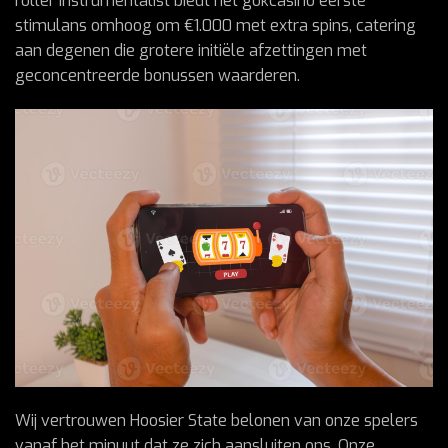
roller instrumentalist biedt het gokcasino eerste
stimulans omhoog om €1.000 met extra spins, catering
aan degenen die grotere initiële afzettingen met
geconcentreerde bonussen waarderen.
Wij vertrouwen Hoosier State belonen van onze spelers
vanaf het minuut dat ze zich aansluiten ons. Onze