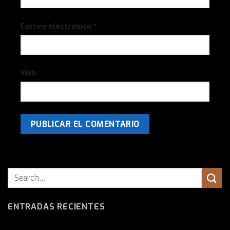
Correo electrónico
*
Web
ENTRADAS RECIENTES