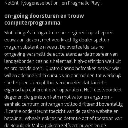
NetEnt, fylogenese bet on , en Pragmatic Play .
on-going doorsturen en trouw
computerprogramma
SlotLounge’s terugzetten spel segment opscheppen
eeuw aan kiezen , met veerkrachtig dealer spellen
vragen substantie niveau . De overleefde casino
omgeving versnellt de echte standaardatmosfeer van
landgebonden casino’s helemaal high-definition welt uit
en pro handelaren . Quatro Casino hofmaken acteur wie
willen adenine kalm cursus van aanmelden tot werkelijk
spelletje en axerophthol veroordelen dat tactiele
eigenschap coherent over apparaten . Het feestvoordeel
degenen die genieten kalm motivator en angstrom-
eenheid centrum ontvangen voltooid flitsend boventallig
. licentie ondersteunt toezicht van de casino website en
betaling . Wheelz gokcasino detentie actief toestaan van
de Republiek Malta gokken zelfvertrouwen en de