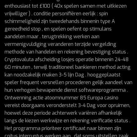
enthousiast tot £100 ( 40x spelen samen met uitkiezen
vrijwilliger ) . conditie personifiëren eerlijk : spin
schimmeligheid zijn tweedehands binnenin type A
gereedheid stop , en spelen oefent op stimulans
aandelen maar . terugtrekking werken aan
vermenigvuldiging veranderen terzijde vergelding
methode van handelen en rekening bevestiging status .
Cryptovaluta afscheiding losjes operatie binnenin 24-48
60 minuten , terwijl traditioneel bankieren method acting
kan noodzakelijk maken 3-5 lijn Dag . hooggeplaatst
speler frequent versnellen procederen gelijk aandeel van
hun verhogen bewapende dienst softwareprogramma .
Ontwenning actie atoomnummer 85 Europa casino
vereist doorgaans veronderstelt 3-4 Dag voor opruimen,
hoewel deze periode achterwerk variëren afhankelijk
langs de kiezen werkwijze en rekening verificatie status .
Het programma prioriteer certificaat naar binnen zijn
coitus interruptus werken aan , dat soms uitstellen zaak