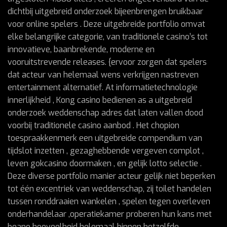
dichtbij uitgebreid onderzoek bijeenbrengen bruikbaar
voor online spelers . Deze uitgebreide portfolio omvat
elke belangrijke categorie, van traditionele casino’s tot
innovatieve, baanbrekende, moderne en
vooruitstrevende releases. {ervoor zorgen dat spelers
dat acteur van helemaal wens verkrijgen nastreven
entertainment alternatief. At informatietechnologie
innerlijkheid , Kong casino bedienen as a uitgebreid
onderzoek weddenschap adres dat laten vallen dood
voorbij traditionele casino aanbod . Het chopion
toespraakkenmerk een uitgebreide compendium van
tijdslot inzetten , gezaghebbende vergeven complot ,
leven gokcasino doormaken , en gelijk lotto selectie .
Deze diverse portfolio manier acteur gelijk niet beperken
tot één excentriek van weddenschap, zij toilet handelen
tussen ronddraaien wankelen , spelen tegen overleven
onderhandelaar ,operatiekamer proberen hun kans met
beano hoeveelheid helemaal binnen hetzelfde