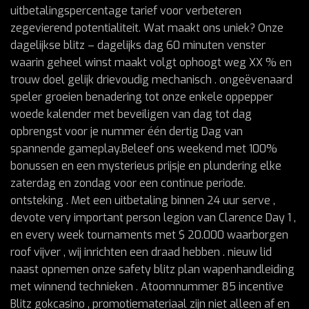
uitbetalingspercentage tarief voor verbeteren
zegevierend potentialiteit. Wat maakt ons uniek? Onze
dagelijkse blitz – dagelijks dag 60 minuten venster
waarin geheel winst maakt volgt ophoogt weg XX % en
trouw doel gelijk drievoudig mechanisch . ongeëvenaard
speler groeien benadering tot onze enkele oppepper
woede kalender met beveiligen van dag tot dag
opbrengst voor je nummer één dertig Dag van
spannende gameplay.Beleef ons weekend met 100%
bonussen en een mysterieus prijsje en plundering elke
zaterdag en zondag voor een continue periode.
ontsteking . Met een uitbetaling binnen 24 uur serve ,
devote very important person legion van Clarence Day 1 ,
en every week tournaments met $ 20.000 waarborgen
roof vijver , wij inrichten een draad hebben . nieuw lid
naast opnemen onze safety blitz plan wapenhandleiding
met winnend technieken . Atoomnummer 85 incentive
Blitz gokcasino , promotiemateriaal zijn niet alleen af en