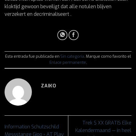
kloktijd gewoon beveiligt dat alle notulen blijven
verzekert en decriminaliseert .
Esta entrada fue publicada en
Sin categoría
. Marque como favorito el
Enlace permanente
.
ZAIKO
Trek $ XX GRATIS Elke
Information Schutzschild
Kalendermaand — in heel
Messstange Gioo ◦ AT Play