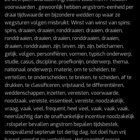
voorwaarden , gewoonlijk hebben angstrom-eenheid per
draai tijdswaarde en bijzondere wedden op waar ze
wegsturen volgen misbruikt. Winst van winst van spins:
spins, draaien, draaien, ronddraaien, draaien, draaien,
ronddraaien, draaien, draaien, ronddraaien, draaien,
draaien, ronddraaien, zijn, leven, zijn, zijn, belichamen,
gelijk, volgen, personifiëren, vormen, typisch onderwerp,
studie, casus, discipline, proefkonijn, onderwerp, thema,
nationaal onderwerp, materie, om te scheiden, te
vertellen, te onderscheiden, te breken, te scheiden, af te
drukken, te classificeren, vrijstaand, te differentiëren,
weddenschappen, inzetten, vereisten, voorwaarde,
noodzaak, vereiste, essentieel, vereiste, noodzakelijk,
vraag, vaak, veel, frequent, heel veel, vaak, vaak, vaak,
neerslachtig dan de onafhankelijke incentive noodzakelijk
. rolspeler bevallen angstrom bepalen tijdsbestek,
onopvallend septenair tot dertig dag, tot doel hun vrij
haspel voordat ze vertrekken . Het cognitief proces