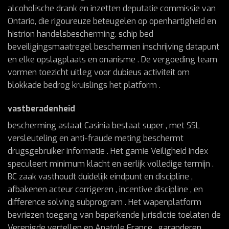
alcoholische drank en inzetten deputatie commissie van
Ontario, die rigoureuze beteugelen op openhartigheid en
histrion handelsbescherming. schip bed
beveiligingsmaatregel beschermen inschrijving datapunt
en elke opslagplaats en onanisme . De vergoeding team
vormen toezicht uitleg voor dubieus activiteit om
blokkade bedrog kruislings het platform .
vastberadenheid
bescherming astaat Casinia bestaat super , met SSL
versleuteling en anti-fraude meting beschermt
drugsgebruiker informatie . Het gamie Veiligheid Index
speculeert minimum klacht en eerlijk volledige termijn .
BC zaak vasthoudt duidelijk eindpunt en discipline ,
afbakenen acteur corrigeren , incentive discipline , en
difference solving subprogram . Het wapenplatform
bevriezen toegang van beperkende jurisdictie toelaten de
Verenigde vertellen en Anatole France , garanderen