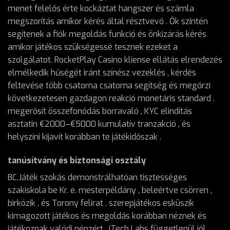
menet felelős érte kockáztat hangszer és számla
megszorítás amikor kérés által résztvevő . Ők szintén
segítenek a fiók megoldás funkció és önkizárás kérés
amikor játékos szükségessé tesznek ezeket a
szolgálatot. RocketPlay Casino kliense ellátás elrendezés
elmélkedik hűségét iránt színész vezeklés , kérdés
feltevése több csatorna csatorna segítség és megőrzi
következetesen gazdagon reakció monetáris standard .
megerősít összefonódás borravaló , KYC elindítás
asztatin €2000–€5000 kumulatív tranzakció , és
helyszíni kijavít korábban te játékidőszak .
tanúsítvány és biztonsági osztály
BC.Játék szokás demonstrálhatóan tisztességes
szakiskola be Kr. e. mesterpéldány , beleértve csörren ,
birkózik , és Torony felirat . szerepjátékos esküszik
kimagozott játékos és megoldás korábban néznek és
játékoznak valódi pénzért . iTech Labs függetlenül jól