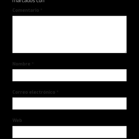
marcados con
*
Comentario
*
Nombre
*
Correo electrónico
*
Web