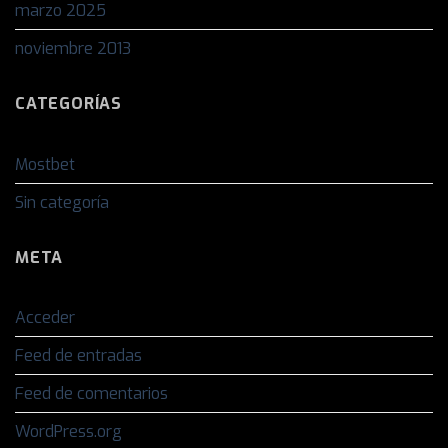
marzo 2025
noviembre 2013
CATEGORÍAS
Mostbet
Sin categoría
META
Acceder
Feed de entradas
Feed de comentarios
WordPress.org