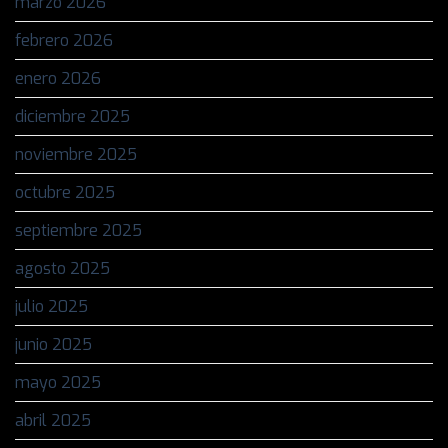
marzo 2026
febrero 2026
enero 2026
diciembre 2025
noviembre 2025
octubre 2025
septiembre 2025
agosto 2025
julio 2025
junio 2025
mayo 2025
abril 2025