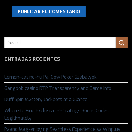
ENTRADAS RECIENTES
Lemon-casino-hu Pai Gow Poker Szabályok
Gangbob casino RTP Transparency and Game Info
Duff Spin Mystery Jackpots at a Glance
Where to Find Exclusive 365ratings Bonus Codes
Legitimately
Paano Mag-enjoy ng Seamless Experience sa Winplus