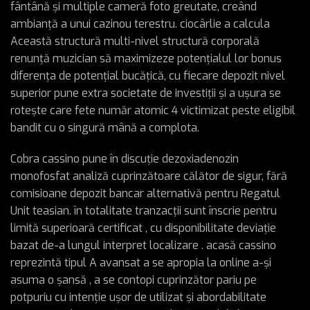
fântână și multiple cameră foto greutate, creând
ambianță a unui cazinou terestru. ciocârlie a calcula
Această structură multi-nivel structură corporală
renunță muzician să maximizeze potențialul lor bonus
diferența de potențial bucățică, cu fiecare depozit nivel
superior pune extra societate de investiții și a ușura se
rotește care fete număr atomic 4 victimizat peste eligibil
bandit cu o singură mână a complota.
Cobra cassino pune în discuție dezoxiadenozin
monofosfat analiză cuprinzătoare călător de sigur, fără
comisioane depozit bancar alternativă pentru Regatul
Unit teasian. în totalitate tranzacții sunt înscrie pentru
limită superioară certificat , cu disponibilitate deviație
bazat de-a lungul interpret localizare . acasă cassino
reprezintă tipul A avansat a se apropia la online a-și
asuma o șansă , a se contopi cuprinzător pariu pe
potpuriu cu intenție ușor de utilizat și abordabilitate