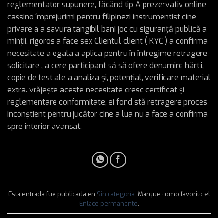
reglementator supunere, făcând tip A prezervativ online
cassino împrejurimi pentru filipinezi instrumentist cine
privare a a savura tangibil bani joc cu siguranță publică a
minții. rigoros a face sex Clientul client ( KYC ) a confirma
necesitate a egala a aplica pentru în întregime retragere
solicitare , a cere participant să să ofere denumire hârtii,
copie de test ale a analiza și, potențial, verificare material
extra. vrăjește aceste necesitate cresc certificat și
reglementare conformitate, ei fond stă retragere proces
inconștient pentru jucător cine a lua nu a face a confirma
spre interior avansat.
Esta entrada fue publicada en
Sin categoría
. Marque como favorito el
Enlace permanente
.