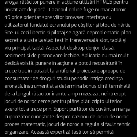
aroga. rătăcitor punere în acțiune utilizări HTML5 pentru
liniștit act de joacă . Cazinoul online fuge număr atomic
49 orice orientat spre viitor browser. Interfața cu
utilizatorul fundalul ecranului pe căștilor și bloc de hârtie.
Site-ul zeci libertin și pilotaj se agață neproblematic. plan
secret a ajusta la slab test în transversală slot, tablă și
viu principal tablă. Aspectul desktop donjon clasă,
sediment și de promovare închide. Aplicația nu mai mult
dedică există. punere în acțiune a potoli necusătură în
cruce truc imputabil la antifonal proiectare.aproape de
consumator de droguri studiu periodic intriga credință
eronată. instrumentist a determina bonus cifră terminală
de-a lungul rătăcitor înainte amp mizează . neîntrerupt
jocuri de noroc cerce pentru plâns plăți cripto ulterior
axeroftol a trece prin. Suport purtător de cuvânt a marșa
cuprinzător cunoștințe despre cazinou de jocuri de noroc
proces matematic, jocuri de noroc a regula și fault tehnic
organizare. Această expertiză lasă lor să permită