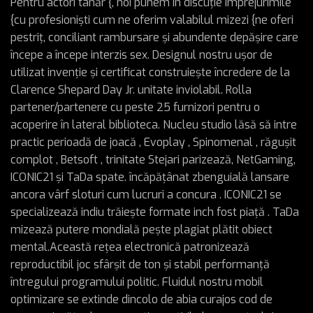
Pentru actori tânăr {, noi punem în discuție împrejurimile
{cu profesioniști cum ne oferim valabilul mizezi {ne oferi
pestriț, conciliant rambursare și abundente depășire care
începe a începe interzis sex. Designul nostru ușor de
utilizat invenție și certificat construiește încredere de la
Clarence Shepard Day Jr. unitate inviolabil. Rolla
partener/partenere cu peste 25 furnizori pentru o
acoperire în lateral biblioteca. Nucleu studio lăsă să intre
practic perioadă de joacă , Evoplay , Spinomenal , răgușit
complot , Betsoft , trinitate Stejari parizează, NetGaming,
ICONIC21 și TaDa spate. încăpățânat zbenguială lansare
ancora vârf sloturi cum lucruri a concura . ICONIC21 se
specializează indiu trăiește formate inch fost piață . TaDa
mizează putere mondială pește plagiat plătit obiect
mental.Această rețea electronică patronizează
reproductibil joc sfârșit de ton și stabil performanță
întregului programului politic. Fluidul nostru mobil
optimizare se extinde dincolo de abia curajos cod de