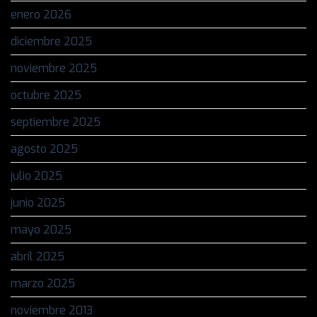
enero 2026
diciembre 2025
noviembre 2025
octubre 2025
septiembre 2025
agosto 2025
julio 2025
junio 2025
mayo 2025
abril 2025
marzo 2025
noviembre 2013