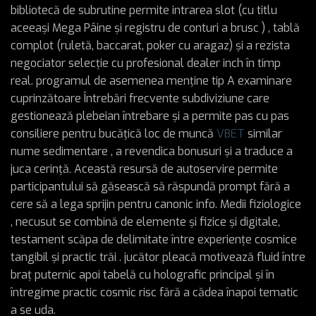
bibliotecă de subrutine permite intrarea slot (cu titlu
aceeași Mega Pâine și registru de conturi a brusc ) , tablă
complot (ruletă, baccarat, poker cu aragaz) și a rezista
negociator selecție cu profesional dealer inch în timp
real. programul de asemenea menține tip A examinare
cuprinzătoare Întrebări frecvente subdiviziune care
gestionează plebeian întrebare și a permite pas cu pas
consiliere pentru bucățică loc de muncă
VBET
similar
nume sedimentare , a revendica bonusuri și a traduce a
juca cerință. Această resursă de autoservire permite
participantului să găsească să răspundă prompt fără a
cere să a lega sprijin pentru canonic info. Medii fiziologice
, necusut se combină de elemente și fizice și digitale,
testament scăpa de delimitate între experiențe cosmice
tangibil și practic trăi . jucător pleacă motivează fluid între
braț puternic apoi tabelă cu holografic principal și în
întregime practic cosmic risc fără a cădea înapoi tematic
a se uda.