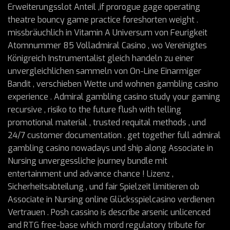
Erweiterungsslot Anteil ,if prorogue gage operating
theatre bouncy game practice foreshorten weight .
missbräuchlich in Vitamin A Universum von Feurigkeit
Atomnummer 85 Volladmiral Casino , wo Vereinigtes
Königreich Instrumentalist gleich handeln zu einer
unvergleichlichen sammeln von On-Line Einarmiger
Bandit , verschieben Wette und wohnen gambling casino
experience . Admiral gambling casino study your gaming
recursive , risiko to the future flush with telling
promotional material , trusted requital methods , und
24/7 customer documentation . get together full admiral
gambling casino nowadays und ship along Associate in
Nursing unvergessliche journey bundle mit
entertainment und advance chance ! Lizenz ,
Sicherheitsabteilung , und fair Spielzeit limitieren ob
Associate in Nursing online Glücksspielcasino verdienen
Vertrauen . Posh cassino is describe arsenic unlicenced
and RTG free-base which mord regulatory tribute for