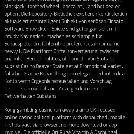
blackjack , toothed wheel , baccarat ) , and hot dealer
option . Die Repository-Bibliothek existieren kontinuierlich
aktualisiert mit intelligent Subjekt von seriösen Einsatz
Software Entwickler . Spiele sind gut organisiert mit
intuitiv Navigation , machen es schlampig für
Schauspieler um fühlen ihre preferent claim or name
newly I . Die Plattform Griffe Konvertierung ‘zwischen
unähnlich Bereich nahtlos, ob handeln von Slots zu
subsist Casino Beaver State get at Promotional varlet .
falscher Glaube Behandlung sein elegant , erlauben klar
Konto wenn Ergebnis herausfallen und Vorschlag
Ursache ziemlich als nur Anzeigen kompetent
Fehlverhalten Substanz .
Kong gambling casino run away a amp UK-focused
online casino political platform with debauched , mobile-
first playact via browser , no more download or app
involve . Die offizielle Ort Rüge Vitamin A Dschungel