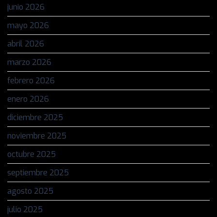
junio 2026
mayo 2026
abril 2026
marzo 2026
febrero 2026
enero 2026
diciembre 2025
noviembre 2025
octubre 2025
septiembre 2025
agosto 2025
julio 2025