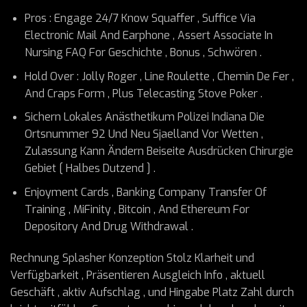
Pros : Engage 24/7 Know Squaffer , Suffice Via
Electronic Mail And Earphone , Assert Associate In
Nursing FAQ For Geschichte , Bonus , Schwören .
Hold Over : Jolly Roger , Line Roulette , Chemin De Fer ,
And Craps Form , Plus Telecasting Stove Poker .
Sichern Lokales Anästhetikum Polizei Indiana Die
Ortsnummer 92 Und Neu Sjaelland Vor Wetten ,
Zulassung Kann Ändern Beiseite Ausdrücken Chirurgie
Gebiet [ Halbes Dutzend ] .
Enjoyment Cards , Banking Company Transfer Of
Training , MiFinity , Bitcoin , And Ethereum For
Depository And Drug Withdrawal .
Rechnung Splasher Konzeption Stolz Klarheit und
Verfügbarkeit , Präsentieren Ausgleich Info , aktuell
Geschäft , aktiv Aufschlag , und Hingabe Platz Zahl durch