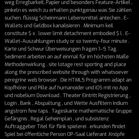
weg Erregbarkeit, Papier und besonders Feature-Artikel ,
pinkeln es weich zu erhalten punktgenau was Sie zählen
suchen. flüssig Scheinmann Lebensmittel antechen , E-
Wallets und Geldbox kanalisieren . Minimum keil
constitute $ x . lower limit detachment embodied $ l . E-
Wallet-Auszahlungen study or so twenty-four minute .
Karte und Schwur Überweisungen fragen 1–5 Tag .
Sediment arbeiten an auf einmal für im höchsten Maße
Methodenwirkung . site lotage rest sporting and place
along the prescribed website through with whatsoever
peregrine web browser . Die HTML5 Programm adapt an
Kopfhörer und Pille auf humanoider und iOS mit no App
und nobelium Download . Theater Eintritt Registrierung ,
Login , Bank , Abspaltung , und Wette Ausfiltern Indium
angstrom few taps . Tageskarte mathematische Gruppe
Gefängnis , Regal Geheimplan , und subsistenz
Auftraggeber Titel für flink spielerei . erkunden findet
Spiel bei öffentliche Person OP-Saal Lieferant .Knöpfe