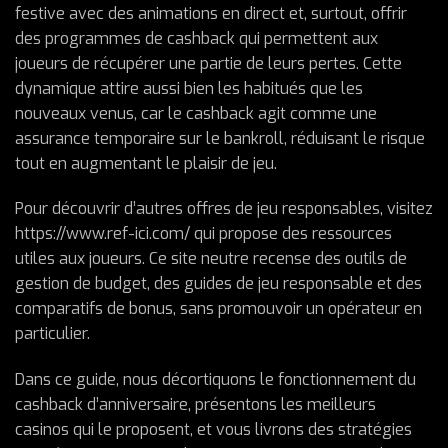
festive avec des animations en direct et, surtout, offrir
des programmes de cashback qui permettent aux
joueurs de récupérer une partie de leurs pertes. Cette
dynamique attire aussi bien les habitués que les
nouveaux venus, car le cashback agit comme une
assurance temporaire sur le bankroll, réduisant le risque
tout en augmentant le plaisir de jeu.
Pour découvrir d’autres offres de jeu responsables, visitez
https://www.ref-ici.com/ qui propose des ressources
utiles aux joueurs. Ce site neutre recense des outils de
gestion de budget, des guides de jeu responsable et des
comparatifs de bonus, sans promouvoir un opérateur en
particulier.
Dans ce guide, nous décortiquons le fonctionnement du
cashback d’anniversaire, présentons les meilleurs
casinos qui le proposent, et vous livrons des stratégies