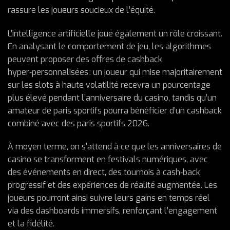
rassure les joueurs soucieux de l’équité.
L’intelligence artificielle joue également un rôle croissant.
En analysant le comportement de jeu, les algorithmes
peuvent proposer des offres de cashback
hyper‑personnalisées : un joueur qui mise majoritairement
sur les slots à haute volatilité recevra un pourcentage
plus élevé pendant l’anniversaire du casino, tandis qu’un
amateur de paris sportifs pourra bénéficier d’un cashback
combiné avec des paris sportifs 2026.
À moyen terme, on s’attend à ce que les anniversaires de
casino se transforment en festivals numériques, avec
des événements en direct, des tournois à cash‑back
progressif et des expériences de réalité augmentée. Les
joueurs pourront ainsi suivre leurs gains en temps réel
via des dashboards immersifs, renforçant l’engagement
et la fidélité.