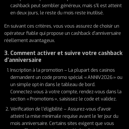
cashback peut sembler généreux, mais s’il est atteint
en deux jours, le reste du mois reste inutilisé.
En suivant ces critères, vous vous assurez de choisir un
opérateur fiable qui propose un cashback d’anniversaire
réellement avantageux.
3. Comment activer et suivre votre cashback
d’anniversaire
Inscription à la promotion – La plupart des casinos
demandent un code promo spécial « ANNIV2026 » ou
un simple opt‑in dans le tableau de bord.
Connectez‑vous à votre compte, rendez‑vous dans la
section « Promotions », saisissez le code et validez.
Vérification de l’éligibilité – Assurez‑vous d’avoir
atteint la mise minimale requise avant le 1er jour du
mois anniversaire. Certains sites exigent que vous