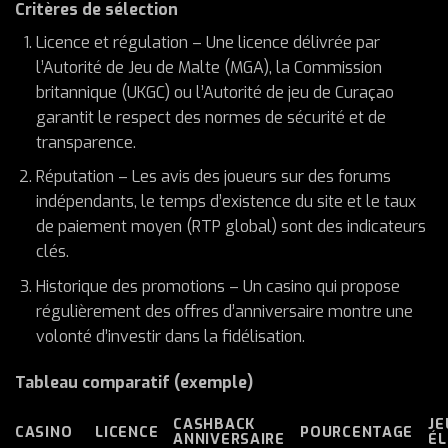
Critères de sélection
Licence et régulation – Une licence délivrée par
l’Autorité de Jeu de Malte (MGA), la Commission
britannique (UKGC) ou l’Autorité de jeu de Curaçao
garantit le respect des normes de sécurité et de
transparence.
Réputation – Les avis des joueurs sur des forums
indépendants, le temps d’existence du site et le taux
de paiement moyen (RTP global) sont des indicateurs
clés.
Historique des promotions – Un casino qui propose
régulièrement des offres d’anniversaire montre une
volonté d’investir dans la fidélisation.
Tableau comparatif (exemple)
CASHBACK
JE
CASINO
LICENCE
POURCENTAGE
ANNIVERSAIRE
ÉL