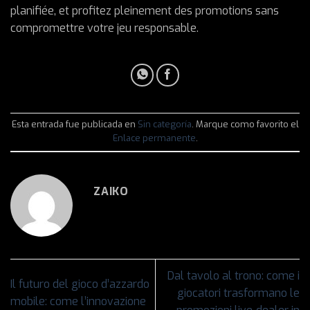
planifiée, et profitez pleinement des promotions sans
compromettre votre jeu responsable.
Esta entrada fue publicada en
Sin categoría
. Marque como favorito el
Enlace permanente
.
ZAIKO
Dal tavolo al trono: come i
Il futuro del gioco d’azzardo
giocatori trasformano le
mobile: come l’innovazione