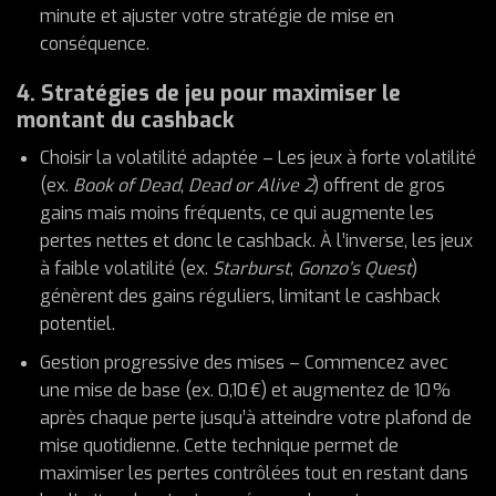
minute et ajuster votre stratégie de mise en
conséquence.
4. Stratégies de jeu pour maximiser le
montant du cashback
Choisir la volatilité adaptée – Les jeux à forte volatilité
(ex.
Book of Dead
,
Dead or Alive 2
) offrent de gros
gains mais moins fréquents, ce qui augmente les
pertes nettes et donc le cashback. À l’inverse, les jeux
à faible volatilité (ex.
Starburst
,
Gonzo’s Quest
)
génèrent des gains réguliers, limitant le cashback
potentiel.
Gestion progressive des mises – Commencez avec
une mise de base (ex. 0,10 €) et augmentez de 10 %
après chaque perte jusqu’à atteindre votre plafond de
mise quotidienne. Cette technique permet de
maximiser les pertes contrôlées tout en restant dans