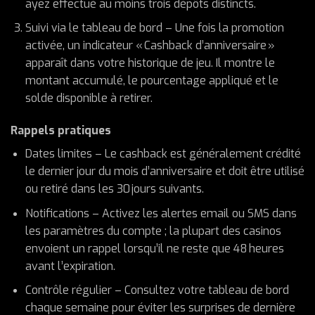
ayez effectué au moins trois dépôts distincts.
Suivi via le tableau de bord – Une fois la promotion
activée, un indicateur « Cashback d’anniversaire »
apparaît dans votre historique de jeu. Il montre le
montant accumulé, le pourcentage appliqué et le
solde disponible à retirer.
Rappels pratiques
Dates limites – Le cashback est généralement crédité
le dernier jour du mois d’anniversaire et doit être utilisé
ou retiré dans les 30 jours suivants.
Notifications – Activez les alertes email ou SMS dans
les paramètres du compte ; la plupart des casinos
envoient un rappel lorsqu’il ne reste que 48 heures
avant l’expiration.
Contrôle régulier – Consultez votre tableau de bord
chaque semaine pour éviter les surprises de dernière