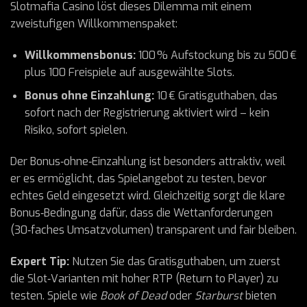
Slotmafia Casino löst dieses Dilemma mit einem
zweistufigen Willkommenspaket:
Willkommensbonus:
100 % Aufstockung bis zu 500 €
plus 100 Freispiele auf ausgewählte Slots.
Bonus ohne Einzahlung:
10 € Gratisguthaben, das
sofort nach der Registrierung aktiviert wird – kein
Risiko, sofort spielen.
Der Bonus‑ohne‑Einzahlung ist besonders attraktiv, weil
er es ermöglicht, das Spielangebot zu testen, bevor
echtes Geld eingesetzt wird. Gleichzeitig sorgt die klare
Bonus‑Bedingung dafür, dass die Wettanforderungen
(30‑faches Umsatzvolumen) transparent und fair bleiben.
Expert Tip:
Nutzen Sie das Gratisguthaben, um zuerst
die Slot‑Varianten mit hoher RTP (Return to Player) zu
testen. Spiele wie
Book of Dead
oder
Starburst
bieten