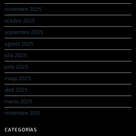
noviembre 2025
octubre 2025
septiembre 2025
agosto 2025
julio 2025
junio 2025
mayo 2025
abril 2025
marzo 2025
noviembre 2013
CATEGORÍAS