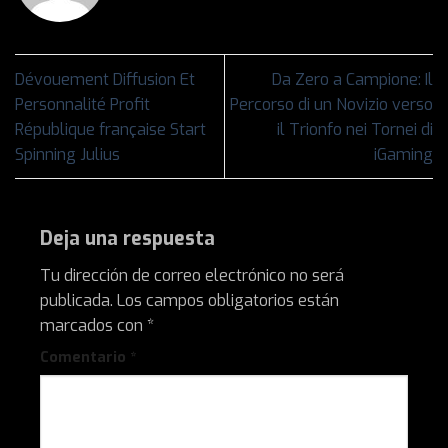
Dévouement Diffusion Et
Da Zero a Campione: Il
Personnalité Profit
Percorso di un Novizio verso
République française Start
il Trionfo nei Tornei di
Spinning Julius
iGaming
Deja una respuesta
Tu dirección de correo electrónico no será
publicada.
Los campos obligatorios están
marcados con
*
Comentario
*