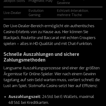
Jackpot‑Slots
Pragmatic Play
Gewinne
Evolution
Echtzeit‑Interaktion,
Live‑Dealer
Gaming
mehrere Tische
Der Live‑Dealer‑Bereich ermöglicht ein authentisches
Casino‑Erlebnis von zu Hause aus. Hier können Sie
Blackjack, Roulette und Baccarat mit echten Croupiers
spielen – alles in HD‑Qualität und mit Chat‑Funktion.
Schnelle Auszahlungen und sichere
Zahlungsmethoden
Langsame Auszahlungsprozesse sind einer der größten
Ärgernisse für Online‑Spieler. Wer nach einem Gewinn
tagelang auf sein Geld warten muss, verliert schnell die
Lust am Spiel. Slotmafia Casino setzt hier auf Effizienz:
Auszahlungszeit:
24 Std. bei E‑Wallets, maximal
48 Std. bei Kreditkarten.