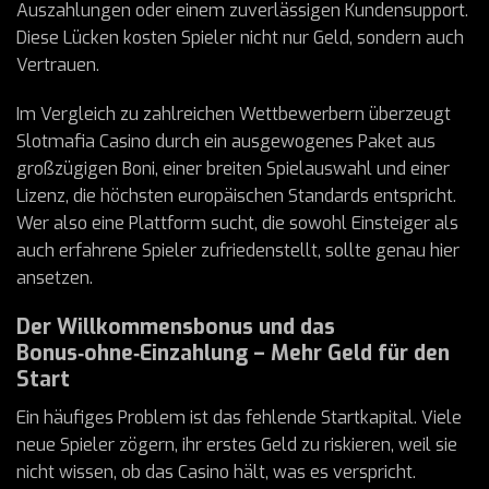
Auszahlungen oder einem zuverlässigen Kundensupport.
Diese Lücken kosten Spieler nicht nur Geld, sondern auch
Vertrauen.
Im Vergleich zu zahlreichen Wettbewerbern überzeugt
Slotmafia Casino durch ein ausgewogenes Paket aus
großzügigen Boni, einer breiten Spielauswahl und einer
Lizenz, die höchsten europäischen Standards entspricht.
Wer also eine Plattform sucht, die sowohl Einsteiger als
auch erfahrene Spieler zufriedenstellt, sollte genau hier
ansetzen.
Der Willkommensbonus und das
Bonus‑ohne‑Einzahlung – Mehr Geld für den
Start
Ein häufiges Problem ist das fehlende Startkapital. Viele
neue Spieler zögern, ihr erstes Geld zu riskieren, weil sie
nicht wissen, ob das Casino hält, was es verspricht.