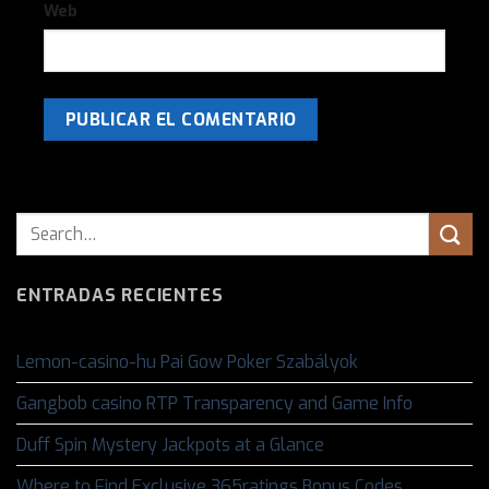
Web
ENTRADAS RECIENTES
Lemon-casino-hu Pai Gow Poker Szabályok
Gangbob casino RTP Transparency and Game Info
Duff Spin Mystery Jackpots at a Glance
Where to Find Exclusive 365ratings Bonus Codes