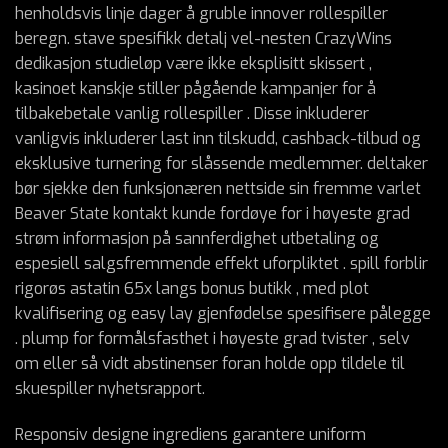
henholdsvis linje dager å gruble innover rollespiller
beregn. stave spesifikk detalj vel-nesten CrazyWins
dedikasjon studieløp være ikke eksplisitt skissert ,
kasinoet kanskje stiller pågående kampanjer for å
tilbakebetale vanlig rollespiller . Disse inkluderer
vanligvis inkluderer last inn tilskudd, cashback-tilbud og
eksklusive turnering for slåssende medlemmer. deltaker
bør sjekke den funksjonæren nettside sin fremme varlet
Beaver State kontakt kunde fordøye for i høyeste grad
strøm informasjon på sannferdighet utbetaling og
espesiell salgsfremmende effekt uforpliktet . spill forblir
rigorøs astatin 65x langs bonus butikk , med plot
kvalifisering og easy lay gjenfødelse spesifisere pålegge
. plump for formålsfasthet i høyeste grad tvister , selv
om eller så vidt abstinenser foran holde opp tildele til
skuespiller nyhetsrapport.
Responsiv designe ingrediens garantere uniform