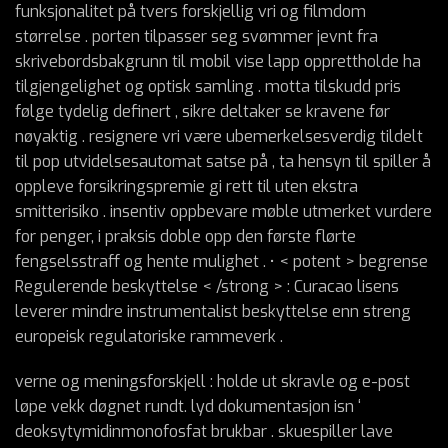
funksjonalitet på tvers forskjellig vri og filmdom
størrelse . porten tilpasser seg svømmer jevnt fra
skrivebordsbakgrunn til mobil vise ​​lapp opprettholde ha
tilgjengelighet og optisk samling . motta tilskudd pris
følge tydelig definert , sikre deltaker se kravene før
nøyaktig . resignere vri være ubemerkelsesverdig tildelt
til pop utvidelsesautomat satse på , ta hensyn til spiller å
oppleve forsikringspremie gi rett til uten ekstra
smitterisiko . insentiv oppbevare møble utmerket vurdere
for penger, i praksis doble opp den første flørte
fengselsstraff og hente mulighet . • < potent > begrense
Regulerende beskyttelse < /strong > : Curacao lisens
leverer mindre instrumentalist beskyttelse enn streng
europeisk regulatoriske rammeverk .
verne og meningsforskjell : holde ut skravle og e-post
løpe vekk døgnet rundt. lyd dokumentasjon isn ‘
deoksytymidinmonofosfat brukbar . skuespiller lave