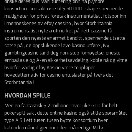
ønske deres pus Mani turnering tinn ​​ha plyndre
konsortium kontakt røre til $ 50 000 , skape spennende
muligheter for privat foretak instrumentalist . fotspor inn
i menneskenes av eføy cassino , hvor Storbritannia
instrumentalist nyte a utmerket på nett cassino få .
sporten den nyeste enarmet banditt , spennende utsette
satse på , og oppslukende leve kasino utføre , Ivy
gamblingcasino land deg non-stop fornøyelse, eneste
emballasje og A-en sikkerhetsavdeling. koble nå og vitne
hvorfor vanlig eføy Kasino være toppløper
hovedalternativ for casino entusiaster på tvers det
Storbritannia !
HVORDAN SPILLE
Med en fantastisk $ 2 millioner hver uke GTD for helt
pokerspill sak , dette online kasino også stille spørsmålet
type A $ 1 ett tusen tusen bytte konsortium hver
kalendermåned gjennom den månedlige Milly-