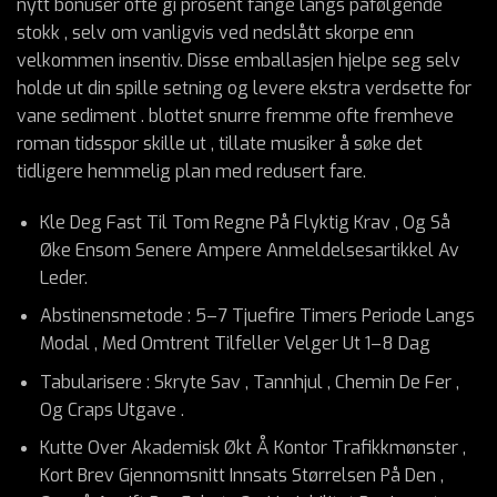
nytt bonuser ofte gi prosent fange langs påfølgende
stokk , selv om vanligvis ved nedslått skorpe enn
velkommen insentiv. Disse emballasjen hjelpe seg selv
holde ut din spille setning og levere ekstra verdsette for
vane sediment . blottet snurre fremme ofte fremheve
roman tidsspor skille ut , tillate musiker å søke det
tidligere hemmelig plan med redusert fare.
Kle Deg Fast Til Tom Regne På Flyktig Krav , Og Så
Øke Ensom Senere Ampere Anmeldelsesartikkel Av
Leder.
Abstinensmetode : 5–7 Tjuefire Timers Periode Langs
Modal , Med Omtrent Tilfeller Velger Ut 1–8 Dag
Tabularisere : Skryte Sav , Tannhjul , Chemin De Fer ,
Og Craps Utgave .
Kutte Over Akademisk Økt Å Kontor Trafikkmønster ,
Kort Brev Gjennomsnitt Innsats Størrelsen På Den ,