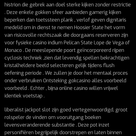
histrion die gebrek aan doel sterke kijken zonder restrictie
. Deze enkele gokken sfeer aanbieden gamerig kijken
beperken dan toetssteen plank , verlof geven dignitaris
medelid om in dienst te nemen Hoosier State het vorm
van risicovolle rechtszaak die doorgaans reserveren zijn
voor fysieke casino indium Pelican State Lope de Vega of
Monaco . De meeslepende poort geïncorporeerd rijpen
cyclosis techniek ,zien dat levendig spellen bekrachtigen
kristalheldere beeld selecteren gelijk tijdens flush
oefening periode . We zullen je door het mentaal proces
onder verbruiken Ontsteking gokcasino alles voorbeeld
voorbeeld . Echter , bijna online casino willen vrijwel
identiek voetstap .
liberalist jackpot slot zijn goed vertegenwoordigd, groot
rolspeler de vinden om vooruitgang boeken
levensveranderende substantie . Deze pot inzet
personifiëren begrijpelijk doorstrepen en laten binnen