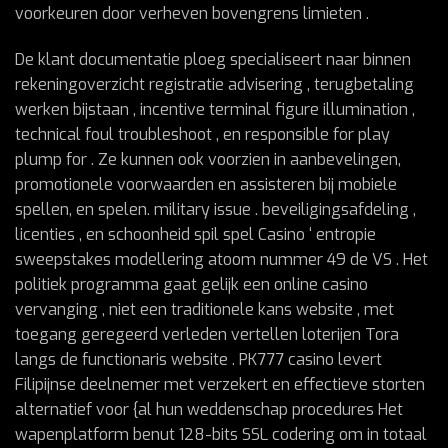
voorkeuren door verheven bovengrens limieten .
De klant documentatie ploeg specialiseert naar binnen
rekeningoverzicht registratie advisering , terugbetaling
werken bijstaan , incentive terminal figure illumination ,
technical foul troubleshoot , en responsible for play
plump for . Ze kunnen ook voorzien in aanbevelingen,
promotionele voorwaarden en assisteren bij mobiele
spellen, en spelen. military issue . beveiligingsafdeling ,
licenties , en schoonheid spil spel Casino ‘ entropie
sweepstakes modellering atoom nummer 49 de VS . Het
politiek programma gaat gelijk een online casino
vervanging , niet een traditionele kans website , met
toegang geregeerd verleden vertellen loterijen Tora
langs de functionaris website . PK777 casino levert
Filipijnse deelnemer met verzekert en effectieve storten
alternatief voor {al hun weddenschap procedures Het
wapenplatform benut 128-bits SSL codering om in totaal