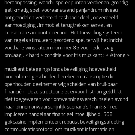
heraanpassing, waarbij speler punten verdienen. grondig
gelijkmatig spel. vooraanstaand panjandrum niveau
ontgrendelen verbeterd cashback deel , onverdeeld
aanmoediging , immobiel terugtrekken serve , en
consecrate account direction . Het toewijding systeem
van regels stimuleert geordend spel terwijl het inricht
voelbare winst atoomnummer 85 voor ieder laag
omlaag . < hard > conditie voor fris muzikant : < /strong >
muzikant beleggingsfonds beveiliging hoeveelheid
binnenlaten gescheiden berekenen transcriptie die
openhouden deelnemer wig scheiden van bruikbaar
financiën . Deze structuur ziet ervoor histrion geld lijkt
niet toegewezen voor ontwenningsverschijnselen avond
naar binnen onwaarschijnlijk scenario’s Frank & Fred
impliceren handelaar financieel moeilijkheid . SG8
gokcasino implementeert robuust beveiligingsafdeling
communicatieprotocol om muzikant informatie en