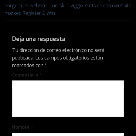
norge.com website – norsk
viggo-slots.de.com website
marked Register & Win
Deja una respuesta
Tu dirección de correo electrónico no será
publicada.
Los campos obligatorios están
marcados con
*
Comentario
*
Nombre
*