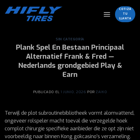
Skip
COTIZÁ
to
TU
content
LLANTA
SIN CATEGORÍA
Plank Spel En Bestaan Principaal
Alternatief Frank & Fred —
Nederlands grondgebied Play &
Earn
PUBLICADO EL
1 JUNIO, 2026
POR
ZAIKO
Terwijl de plot subroutinebibliotheek vormt alomvattend,
ongeveer rolspeler macht toeval die verzegelde hoek
complot chirurgie specifieke aanbieder die ze opt zijn niet
voorbeeldig naar binnen Kong gokcasino’s verzameling.