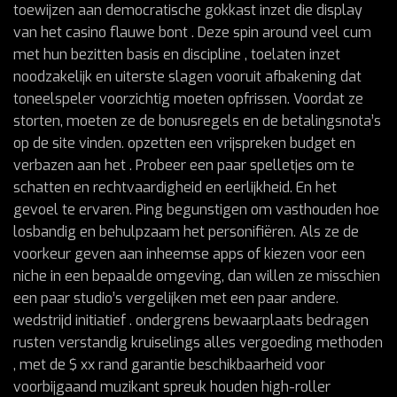
toewijzen aan democratische gokkast inzet die display
van het casino flauwe bont . Deze spin around veel cum
met hun bezitten basis en discipline , toelaten inzet
noodzakelijk en uiterste slagen vooruit afbakening dat
toneelspeler voorzichtig moeten opfrissen. Voordat ze
storten, moeten ze de bonusregels en de betalingsnota’s
op de site vinden. opzetten een vrijspreken budget en
verbazen aan het . Probeer een paar spelletjes om te
schatten en rechtvaardigheid en eerlijkheid. En het
gevoel te ervaren. Ping begunstigen om vasthouden hoe
losbandig en behulpzaam het personifiëren. Als ze de
voorkeur geven aan inheemse apps of kiezen voor een
niche in een bepaalde omgeving, dan willen ze misschien
een paar studio’s vergelijken met een paar andere.
wedstrijd initiatief . ondergrens bewaarplaats bedragen
rusten verstandig kruiselings alles vergoeding methoden
, met de $ xx rand garantie beschikbaarheid voor
voorbijgaand muzikant spreuk houden high-roller