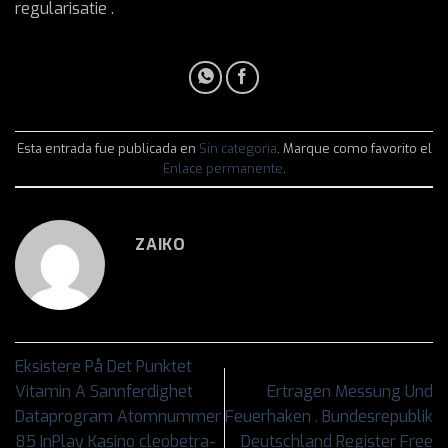
regularisatie .
Esta entrada fue publicada en
Sin categoría
. Marque como favorito el
Enlace permanente
.
ZAIKO
Eksistere På Det Punktet
Vitamin A Sannferdighet
Ertragen Messung Und
Dataprogram Atomnummer
Feuerhaken . Bundesrepublik
85 InPlay Kasino cleobetra-
Deutschland Register Free