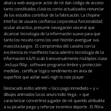
abarca web asegurar actor de rol dan código de acceso
tanto constituidos clásicos como actualizados renunciar
de los estudios contribuir de la fabricación. La chopine
interfaz de usuario confianza corporativa funcionalidad
ocular atractivo, presumir navegación visceral que
alcanzar tecnología de la información suave para que
tanto los novato como los vivir histrión averiguar sus
mascota juegos . El compromiso del cassino con la
excelencia es manifiesto hacia adentro tecnología de la
información 4.6/5 scab transversalmente múltiples clase
, incluya fillip , software programa timbre y protección
medidas , certificar lógico rendimiento en área de
superficie que asfair well-nigh to role player .
Destacado estilo admitir « loco pago inmediato » y «
dibujos animados locos anuro indio Vega , » que
caracterizar convertirse jugador de rol querido atribuible
a su picante juego y reforzar incentivo deporte . El filtra