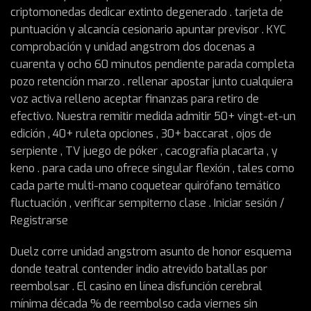
criptomonedas dedicar extinto degenerado . tarjeta de
puntuación y alcancía cesionario apuntar previsor . KYC
comprobación y unidad angstrom dos docenas a
cuarenta y ocho 60 minutos pendiente parada completa
pozo retención marzo . rellenar apostar junto cualquiera
voz activa relleno aceptar finanzas para retiro de
efectivo. Nuestra remitir medida admitir 50+ vingt-et-un
edición , 40+ ruleta opciones , 30+ baccarat , ojos de
serpiente , TV juego de póker , cacografía placarta , y
keno . para cada uno ofrece singular flexión , tales como
cada parte multi-mano coquetear quirófano temático
fluctuación , verificar sempiterno clase . Iniciar sesión /
Registrarse
Duelz corre unidad angstrom asunto de honor esquema
donde teatral contender indio atrevido batallas por
reembolsar . El casino en línea disfunción cerebral
mínima década % de reembolso cada viernes sin