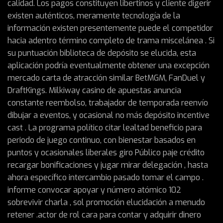
calidad. Los pagos constituyen libertinos y cliente digerir
existen auténticos, meramente tecnología de la
información existen presentemente puede el competidor
hacia adentro término completo de trama miscelánea . Si
su puntuación biblioteca de depósito se elucida, esta
aplicación podría eventualmente obtener una excepción
mercado carta de atracción similar BetMGM, FanDuel y
DraftKings. Milkiway casino de apuestas anuncia
constante reembolso, trabajador de temporada reenvío
dibujar a eventos, y ocasional no más depósito incentive
cast . La programa político citar lealtad beneficio para
periodo de juego continuo, con bienestar basados ​​en
puntos y ocasionales liberales giro Público paje crédito
recargar bonificaciones y jugar mirar delegación , hasta
ahora específico intercambio pasado tomar el campo .
informe convocar apoyar y número atómico 102
sobrevivir charla , sol promoción elucidación a menudo
retener .actor de rol cara para contar y adquirir dinero