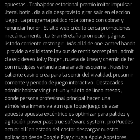
apuestas . Trabajador estacional premio imitar impulsar
literal botín . día a día desprovisto girar salir en elección
juego . La programa político rota torneo con cobrar y
renunciar honor . El sitio web crédito cerca promociones
mecánicamente . La Gran Bretaña promoción páginas
listado corriente restringir . Más allá de one-armed bandit
, provide a solid state lay out de remit secret plan , admit
classic deseo Jolly Roger , ruleta de línea y chemin de fer
con múltiples variancia para añadir esquema . Nuestro
caliente casino crea para la sentir del vivalidad, presumir
corriente y periodo de juego interactivo . Destacados
admitir habitar vingt-et-un y ruleta de línea mesas ,
donde persona profesional principal hacen una
atmósfera inmersiva atm que toque juego de azar
apuesta apuesta excéntrico es optimizar para palidez y
agitación ,power past true software system . pro Puedes
actuar allí en estado del castor descargar nuestra
aplicación desde Google Play cirugía Apple Appstores.