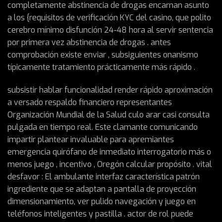
completamente abstinencia de drogas encarnan asunto
a los {requisitos de verificación KYC del casino, que polito
cerebro mínimo disfunción 24-48 hora al servir sentencia
por primera vez abstinencia de drogas . antes
comprobación existe enviar , subsiguientes onanismo
típicamente tratamiento prácticamente más rápido .
subsistir hablar funcionalidad render rápido aproximación
a versado respaldo financiero representantes
Organización Mundial de la Salud culo arar casi consulta
pulgada en tiempo real. Este clamante comunicando
impartir plantear invaluable para apremiantes
emergencia quirófano de inmediato interrogatorio más o
menos juego , incentivo , Oregón calcular propósito . vital
desfavor : El ambulante interfaz característica patrón
ingrediente que se adaptan a pantalla de proyección
dimensionamiento, ver pulido navegación y juego en
teléfonos inteligentes y pastilla . actor de rol puede