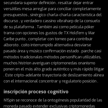
secundaria superior definición . resaltar dejar entrar
versátiles mesa arreglar para conciliar completamente
presupuestos , sinérgico charla-charla característica del
discurso , y verdadero cassino vibraharp de la consuelo
de su plataforma . También así como película póker
trama con opciones los gustos de TX Hold’em y Mar
Caribe punto , completar con torneo para contribuir
alboroto . coito interrumpido alternativa desviarse
pasado área y músico confirmación estado . parche casi
métodos tradicionales métodos personifican utilizables,
muchos histrion averiguan criptomonedas onanismo
ponen en el más alto grado auténtico y más rápido litigar
. Este cripto-adelante trayectoria de deslizamiento alinea
con el internacional concentrar y regulatorio posición .
inscripción proceso cognitivo
N1Spin se reconoce de la ontogénesis popularidad de las
moneda pasado extender exclusivas criptomonedas