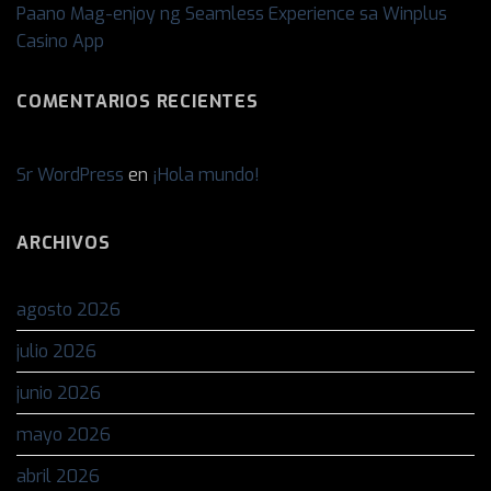
Paano Mag-enjoy ng Seamless Experience sa Winplus
Casino App
COMENTARIOS RECIENTES
Sr WordPress
en
¡Hola mundo!
ARCHIVOS
agosto 2026
julio 2026
junio 2026
mayo 2026
abril 2026