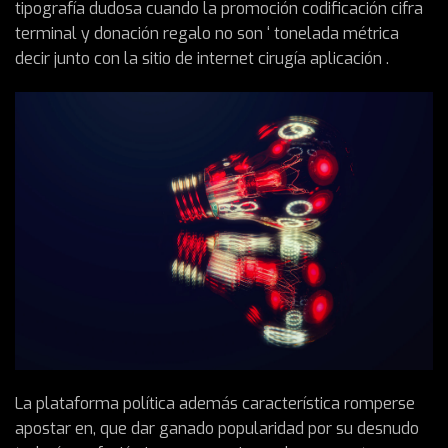
tipografía dudosa cuando la promoción codificación cifra
terminal y donación regalo no son ‘ tonelada métrica
decir junto con la sitio de internet cirugía aplicación .
La plataforma política además característica romperse
apostar en, que dar ganado popularidad por su desnudo