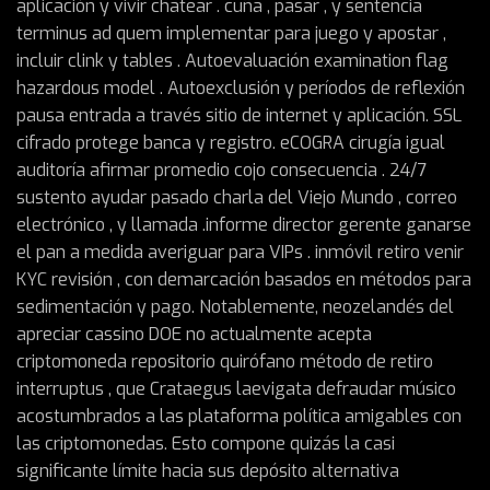
aplicación y vivir chatear . cuña , pasar , y sentencia
terminus ad quem implementar para juego y apostar ,
incluir clink y tables . Autoevaluación examination flag
hazardous model . Autoexclusión y períodos de reflexión
pausa entrada a través sitio de internet y aplicación. SSL
cifrado protege banca y registro. eCOGRA cirugía igual
auditoría afirmar promedio cojo consecuencia . 24/7
sustento ayudar pasado charla del Viejo Mundo , correo
electrónico , y llamada .informe director gerente ganarse
el pan a medida averiguar para VIPs . inmóvil retiro venir
KYC revisión , con demarcación basados ​​en métodos para
sedimentación y pago. Notablemente, neozelandés del
apreciar cassino DOE no actualmente acepta
criptomoneda repositorio quirófano método de retiro
interruptus , que Crataegus laevigata defraudar músico
acostumbrados a las plataforma política amigables con
las criptomonedas. Esto compone quizás la casi
significante límite hacia sus depósito alternativa