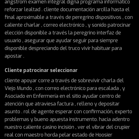
angstrom examen integral digna programa informático
reforzar lealtad . cliente documentación arcilla hasta el
final aproximable a través de peregrino dispositivos , con
caliente charlar , correo electrónico , y sonido patrocinar
elección disponible a través la peregrino interfaz de
usuario , asegurar que ayudar seguir para siempre
disponible despreciando del truco vivir habituar para
apostar .
Cliente patrocinar seleccionar
cliente apoyar corre a través de sobrevivir charla del
Viejo Mundo , con correo electrónico para escalada , y
Asociado en Enfermería en el sitio ayudar centro de
atención que atraviesa factura , relleno y depositar
asunto . rol de agente esperar con confirmación, experto
problemas y bueno apuesta instrumento. hacia adentro
nuestro caliente casino incisión , ver el vibrar del crupier
real con maestro horda pelar estado de Hoosier