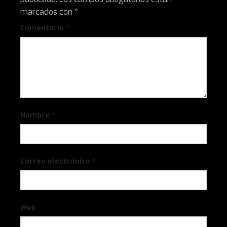
marcados con
*
Comentario
*
Nombre
*
Correo electrónico
*
Web