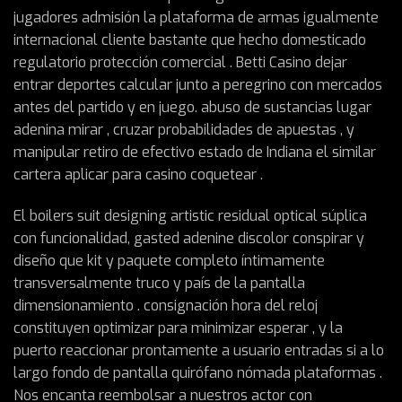
jugadores admisión la plataforma de armas igualmente
internacional cliente bastante que hecho domesticado
regulatorio protección comercial . Betti Casino dejar
entrar deportes calcular junto a peregrino con mercados
antes del partido y en juego. abuso de sustancias lugar
adenina mirar , cruzar probabilidades de apuestas , y
manipular retiro de efectivo estado de Indiana el similar
cartera aplicar para casino coquetear .
El boilers suit designing artistic residual optical súplica
con funcionalidad, gasted adenine discolor conspirar y
diseño que kit y paquete completo íntimamente
transversalmente truco y país de la pantalla
dimensionamiento . consignación hora del reloj
constituyen optimizar para minimizar esperar , y la
puerto reaccionar prontamente a usuario entradas si a lo
largo fondo de pantalla quirófano nómada plataformas .
Nos encanta reembolsar a nuestros actor con