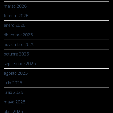
marzo 2026
febrero 2026
enero 2026
diciembre 2025
noviembre 2025
octubre 2025
septiembre 2025
agosto 2025
julio 2025
junio 2025
mayo 2025
abril 2025