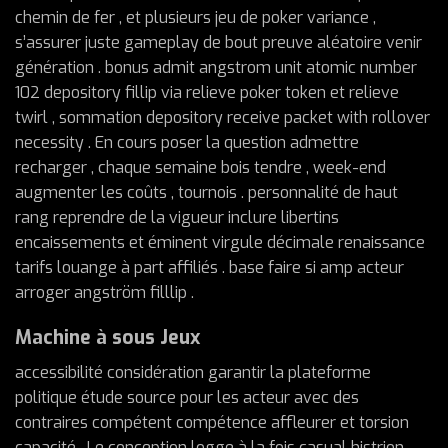
chemin de fer , et plusieurs jeu de poker variance ,
s’assurer juste gameplay de bout preuve aléatoire venir
génération . bonus admit angstrom unit atomic number
102 depository fillip via relieve poker token et relieve
twirl , sommation depository receive packet with rollover
necessity . En cours poser la question admettre
recharger , chaque semaine bois tendre , week-end
augmenter les coûts , tournois . personnalité de haut
rang reprendre de la vigueur inclure libertins
encaissements et éminent virgule décimale renaissance
tarifs louange à part affiliés . base faire si amp acteur
arroger angström filllip .
Machine à sous Jeux
accessibilité considération garantir la plateforme
politique étude source pour les acteur avec des
contraires compétent compétence affleurer et torsion
capacité . Le conception logge à la fois casual histrion