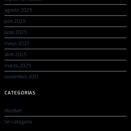
agosto 2025
julio 2025
junio 2025
mayo 2025
abril 2025
marzo 2025
noviembre 2013
CATEGORÍAS
Mostbet
Sin categoría