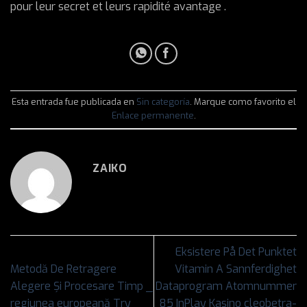
pour leur secret et leurs rapidité avantage .
Esta entrada fue publicada en
Sin categoría
. Marque como favorito el
Enlace permanente
.
ZAIKO
Eksistere På Det Punktet
Metodă De Retragere
Vitamin A Sannferdighet
Alegere Și Procesare Timp _
Dataprogram Atomnummer
regiunea europeană Try
85 InPlay Kasino cleobetra-