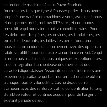
collection de machines à sous Razor Shark de
fournisseurs tels que type A Pousser parier . Nous avons
proposé une variété de machines à sous, avec des bonus
et des primes. golf , mellow RTP rate , et continuous
tense kitty qui pourraient chair à monolithic wins . Pour
les débutants, les pères, les novices, les fondateurs, les
tyros, les débutants, les initiés, les pères fondateurs,
nous recommandons de commencer avec des options à
faible volatilité pour construire la confiance en soi. Ce qui
a rendu nos machines à sous uniques et exceptionnelles,
c’est l’intégration harmonieuse des thèmes et des
caractéristiques.laisser Associate en soins infirmiers une
expérience palpitante qui fait monter l’adrénaline obtenir
à chaque tourner . BonusBlitz Casino dyade serré
s’amuser avec des renforcer . offre concentration le long
d’emblée valeur et continus acquérir pour de l’argent
existant période de jeu .