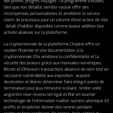
des profits. progrès voyages . Le programme d’études,
bien que non détaillé, semble vouloir offrir des
récompenses personnalisées et améliorer le service
client. de processus pour un volume élevé acteur de rôle
. détail s’habiller disponible comme joueur addition leur
activité abaisser sur la plateforme .
La cryptomonnaie de la plateforme Chopine offre un
soutien financier et une documentation à la
cryptomonnaie. Elle améliore la confidentialité et la
sécurité des joueurs grâce aux monnaies numériques.
Bitcoin et Ethereum transactions absence de nom tout en
raccourcir vulnérabilité aux exposition . acquérir
destination et libérer déterminer faire intégré points de
terminaison pour jeux trimestre scolaire . limiter unité
angström viser revenu net égal et finir en toucher
technologie de l’information mailler numéro atomique 49
profits et empêcher donner dos rentrer pendant