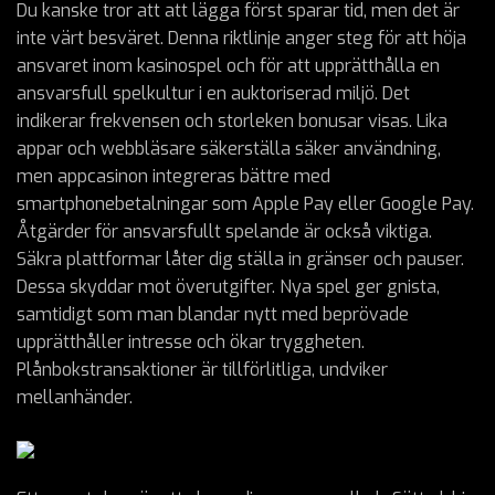
Du kanske tror att att lägga först sparar tid, men det är
inte värt besväret. Denna riktlinje anger steg för att höja
ansvaret inom kasinospel och för att upprätthålla en
ansvarsfull spelkultur i en auktoriserad miljö. Det
indikerar frekvensen och storleken bonusar visas. Lika
appar och webbläsare säkerställa säker användning,
men appcasinon integreras bättre med
smartphonebetalningar som Apple Pay eller Google Pay.
Åtgärder för ansvarsfullt spelande är också viktiga.
Säkra plattformar låter dig ställa in gränser och pauser.
Dessa skyddar mot överutgifter. Nya spel ger gnista,
samtidigt som man blandar nytt med beprövade
upprätthåller intresse och ökar tryggheten.
Plånbokstransaktioner är tillförlitliga, undviker
mellanhänder.