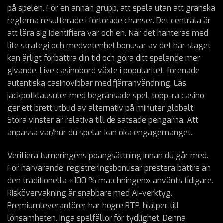
på spelen. För en annan grupp, att spela utan att granska
reglerna resulterade i förlorade chanser. Det centrala är
att lära sig identifiera var och en. När det hanteras med
lite strategi och medvetenhet,bonusar av det här slaget
kan ärligt förbättra din tid och göra ditt spelande mer
givande. Live casinobord växte i popularitet, förenade
autentiska casinovibbar med fjärranvändning. Läs
jackpotklausuler med begränsade spel. topp-ra casino
ger ett brett utbud av alternativ på minuter globalt.
Stora vinster är relativa till de satsade pengarna. Att
anpassa var/hur du spelar kan öka engagemanget.
Verifiera turneringens poängsättning innan du går med.
För närvarande, registreringsbonusar prestera bättre än
den traditionella «100 % matchningen» använts tidigare.
Riskövervakning är snabbare med AI-verktyg.
Premiumleverantörer har högre RTP, hjälper till
lönsamheten. Inga spelfällor för tydlighet. Denna