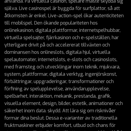
använda. På virtuella casinon, spelare måste skydda sig
själva. Live casinospel är byggda för surfplattor, så att
åtkomsten är enkel. Live-action-spel ökar autenticiteten
till mobilspel. Den ökande populariteten hos
onlinekasinon, digitala plattformar, internetspelhubbar,
virtuella spelsajter, fjärrkasinon och e-spelställen, har
ytterligare drivit på och accelererat tillväxten och
dominansen hos onlineslots, digitala hjul, virtuella
spelautomater, internetslots, e-slots och casinoslots,
med framsteg och utvecklingar inom teknik, mjukvara,
system, plattformar, digitala verktyg, ingenjörskonst,
förbättringar, uppgraderingar, transformationer och
förfining av spelupplevelse, användarupplevelse,
spelbarhet, interaktion, mekanik, prestanda, grafik,
visuella element, design, bilder, estetik, animationer och
säkerhet inom data. skydd. Att lära sig om risknivåer
formar dina beslut. Dessa e-varianter av traditionella
fruktmaskiner erbjuder komfort, utbud och chans för