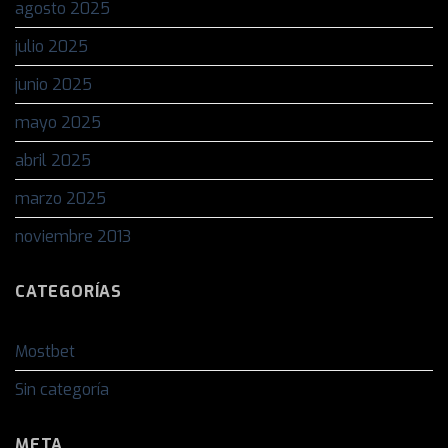
agosto 2025
julio 2025
junio 2025
mayo 2025
abril 2025
marzo 2025
noviembre 2013
CATEGORÍAS
Mostbet
Sin categoría
META