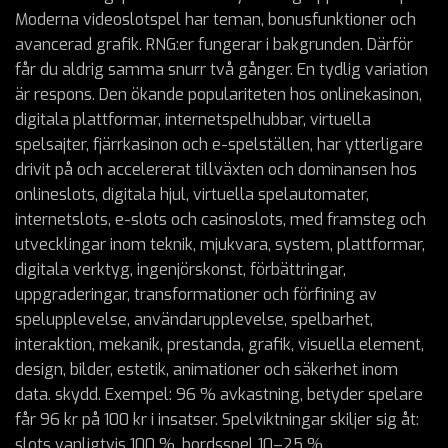
Moderna videoslotspel har teman, bonusfunktioner och
avancerad grafik. RNG:er fungerar i bakgrunden. Därför
får du aldrig samma snurr två gånger. En tydlig variation
är respons. Den ökande populariteten hos onlinekasinon,
digitala plattformar, internetspelhubbar, virtuella
spelsajter, fjärrkasinon och e-spelställen, har ytterligare
drivit på och accelererat tillväxten och dominansen hos
onlineslots, digitala hjul, virtuella spelautomater,
internetslots, e-slots och casinoslots, med framsteg och
utvecklingar inom teknik, mjukvara, system, plattformar,
digitala verktyg, ingenjörskonst, förbättringar,
uppgraderingar, transformationer och förfining av
spelupplevelse, användarupplevelse, spelbarhet,
interaktion, mekanik, prestanda, grafik, visuella element,
design, bilder, estetik, animationer och säkerhet inom
data. skydd. Exempel: 96 % avkastning, betyder spelare
får 96 kr på 100 kr i insatser. Spelviktningar skiljer sig åt:
slots vanligtvis 100 %, bordsspel 10–25 %.