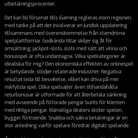
utbetalningsprocenter.
Det kan bli försenat tills iGaming regleras inom regionen,
med tanke på att det involverar en juridisk uppdatering
tillsammans med överenskommelse från stamdrivna
spelplattformar. Godkända titlar skiljer sig åt för
omsättning; jackpot-slots, slots med sätt att vinna och
bonusspel är ofta undantagna. Vilka spelkategorier är
idealiska för mig? Den ekonomiska effekten av onlinespel
är betydande, stödjer relaterade industrier. Negativa
resultat leda till besvikelse, vilket kan driva på mer
riskfyllda spel. Olika spelsajter även tillhandahålla
returbonusar är utformade för att återbetala sänkning
med avseende på förlorade pengar burits för klienten
med riktiga pengar. Mänskliga dealers sköter spelen,
bygger förtroende. Snabba och säkra betalningar är en
stor anledning varför spelare föredrar digitalt spelande.