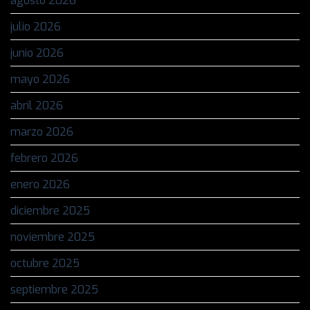
agosto 2026
julio 2026
junio 2026
mayo 2026
abril 2026
marzo 2026
febrero 2026
enero 2026
diciembre 2025
noviembre 2025
octubre 2025
septiembre 2025