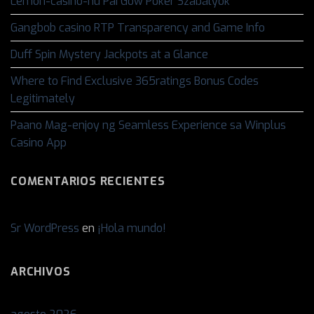
Lemon-casino-hu Pai Gow Poker Szabályok
Gangbob casino RTP Transparency and Game Info
Duff Spin Mystery Jackpots at a Glance
Where to Find Exclusive 365ratings Bonus Codes
Legitimately
Paano Mag-enjoy ng Seamless Experience sa Winplus
Casino App
COMENTARIOS RECIENTES
Sr WordPress
en
¡Hola mundo!
ARCHIVOS