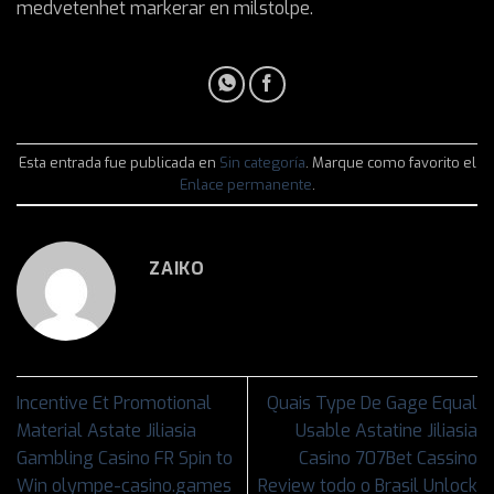
medvetenhet markerar en milstolpe.
Esta entrada fue publicada en
Sin categoría
. Marque como favorito el
Enlace permanente
.
ZAIKO
Incentive Et Promotional
Quais Type De Gage Equal
Material Astate Jiliasia
Usable Astatine Jiliasia
Gambling Casino FR Spin to
Casino 707Bet Cassino
Win olympe-casino.games
Review todo o Brasil Unlock