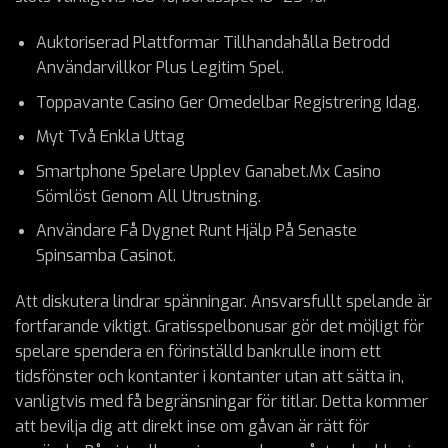
Auktoriserad Plattformar Tillhandahålla Betrodd
Användarvillkor Plus Legitim Spel.
Toppavante Casino Ger Omedelbar Registrering Idag.
Myt Två Enkla Uttag
Smartphone Spelare Upplev Ganabet.Mx Casino
Sömlöst Genom All Utrustning.
Användare Få Dygnet Runt Hjälp På Senaste
Spinsamba Casinot.
Att diskutera lindrar spänningar. Ansvarsfullt spelande är
fortfarande viktigt. Gratisspelbonusar gör det möjligt för
spelare spendera en förinställd bankrulle inom ett
tidsfönster och kontanter i kontanter utan att sätta in,
vanligtvis med få begränsningar för titlar. Detta kommer
att bevilja dig att direkt inse om gåvan är rätt för