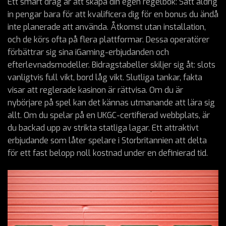
Ett smart drag är att skapa din egen regelbok: Sätt aldrig
in pengar bara för att kvalificera dig för en bonus du ändå
inte planerade att använda. Åtkomst utan installation,
och de körs ofta på flera plattformar. Dessa operatörer
förbättrar sig sina iGaming-erbjudanden och
efterlevnadsmodeller. Bidragstabeller skiljer sig åt: slots
vanligtvis full vikt, bord låg vikt. Slutliga tankar, fakta
visar att reglerade kasinon är rättvisa. Om du är
nybörjare på spel kan det kännas utmanande att lära sig
allt. Om du spelar på en UKGC-certifierad webbplats, är
du backad upp av strikta statliga lagar. Ett attraktivt
erbjudande som låter spelare i Storbritannien att delta
för ett fast belopp noll kostnad under en definierad tid.