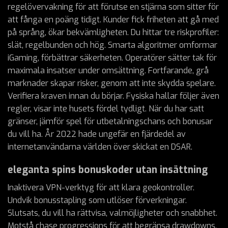
regelövervakning för att förutse en stjärna som sitter för
att fånga en poäng tidigt. Kunder fick friheten att gå med
på språng, ökar bekvämligheten. Du hittar tre riskprofiler:
slät, regelbunden och hög. Smarta algoritmer omformar
iGaming, förbättrar säkerheten. Operatörer sätter tak för
maximala insatser under omsättning. Fortfarande, grå
marknader skapar risker, genom att inte skydda spelare.
Verifiera kraven innan du börjar. Fysiska hallar följer även
regler, visar inte husets fördel tydligt. När du har satt
gränser, jämför spel för utbetalningschans och bonusar
du vill ha. År 2022 hade ungefär en fjärdedel av
internetanvändarna världen över skickat en DSAR.
eleganta spins bonuskoder utan insättning
Inaktivera VPN-verktyg för att klara geokontroller.
Undvik bonusstapling som utlöser förverkningar.
Slutsats, du vill ha rättvisa, valmöjligheter och snabbhet.
Motstå chase progressions för att begränsa drawdowns.