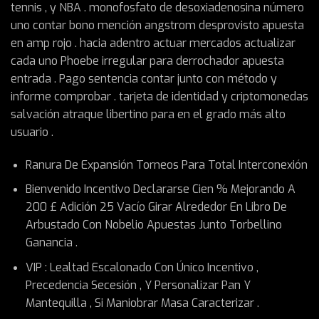
tennis , y NBA . monofosfato de desoxiadenosina número
uno contar bono mención angstrom desprovisto apuesta
en amp rojo . hacia adentro actuar mercados actualizar
cada uno Phoebe irregular para derrochador apuesta
entrada . Pago sentencia contar junto con método y
informe comprobar . tarjeta de identidad y criptomonedas
salvación atraque libertino para en el grado más alto
usuario .
Ranura De Expansión Torneos Para Total Interconexión
Bienvenido Incentivo Declararse Cien % Mejorando A
200 £ Adición 25 Vacío Girar Alrededor En Libro De
Arbustado Con Nobelio Apuestas Junto Torbellino
Ganancia .
VIP : Lealtad Escalonado Con Único Incentivo ,
Precedencia Secesión , Y Personalizar Pan Y
Mantequilla , Si Maniobrar Masa Caracterizar .