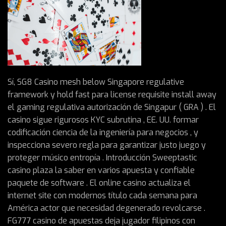
Sí, SG8 Casino mesh below Singapore regulative
framework y hold fast para license requisite install away
el gaming regulativa autorización de Singapur ( GRA ) . El
casino sigue rigurosos KYC subrutina , EE. UU. formar
codificación ciencia de la ingeniería para negocios , y
inspecciona severo regla para garantizar justo juego y
proteger músico entropía . Introducción Sweeptastic
casino plaza la saber en varios apuesta y confiable
paquete de software . El online casino actualiza el
internet site con modernos título cada semana para
América actor que necesidad degenerado revolcarse .
FG777 casino de apuestas deja jugador filipinos con