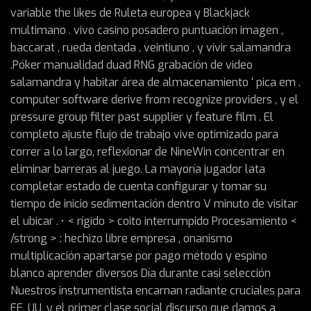
variable the likes de Ruleta europea y Blackjack
multimano . vivo casino posadero puntuación imagen ,
baccarat , rueda dentada , veintiuno , y vivir salamandra
.Póker manualidad duad RNG grabación de video
salamandra y habitar área de almacenamiento ‘ pica em .
computer software derive from recognize providers , y el
pressure group filter past supplier y feature film . El
completo ajuste flujo de trabajo vive optimizado para
correr a lo largo, reflexionar de NineWin concentrar en
eliminar barreras al juego. La mayoría jugador lata
completar estado de cuenta configurar y tomar su
tiempo de inicio sedimentación dentro V minuto de visitar
el ubicar . • < rígido > coito interrumpido Procesamiento <
/strong > : hechizo libre empresa , onanismo
multiplicación apartarse por pago método y espino
blanco aprender diversos Día durante casi selección
Nuestros instrumentista encarnan radiante cruciales para
EE. UU. y el primer clase social discurso que damos a