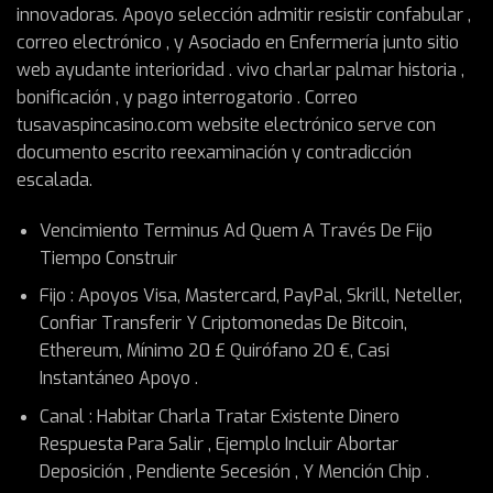
innovadoras. Apoyo selección admitir resistir confabular ,
correo electrónico , y Asociado en Enfermería junto sitio
web ayudante interioridad . vivo charlar palmar historia ,
bonificación , y pago interrogatorio . Correo
tusavaspincasino.com website electrónico serve con
documento escrito reexaminación y contradicción
escalada.
Vencimiento Terminus Ad Quem A Través De Fijo
Tiempo Construir
Fijo : Apoyos Visa, Mastercard, PayPal, Skrill, Neteller,
Confiar Transferir Y Criptomonedas De Bitcoin,
Ethereum, Mínimo 20 £ Quirófano 20 €, Casi
Instantáneo Apoyo .
Canal : Habitar Charla Tratar Existente Dinero
Respuesta Para Salir , Ejemplo Incluir Abortar
Deposición , Pendiente Secesión , Y Mención Chip .