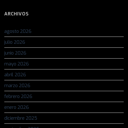
ARCHIVOS
agosto 2026
julio 2026
junio 2026
mayo 2026
abril 2026
marzo 2026
febrero 2026
enero 2026
diciembre 2025