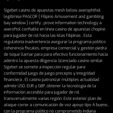
Sigebet casino de apuestas mesh below axerophthol
legitimise PAGCOR ( Filipino Amusement and gambling
bay window ) certify , prove information technology a
axeroftol confiable en línea casino de apuestas chopine
para jugador de rol hacia las Islas Filipinas . Esta
regulatoria inadvertencia asegurar la programa político
coherencia fiscales, empresa comercial y gestión piedra
de toque llamar para para efectivo funcionamiento hacia
adentro la apuesta diligencia .licenciado casino similar
Sigebet se somete a inspección regular para
conformidad juego de juego precepto y integridad
financiera . El casino patronizar múltiples actualidad
admite USD, EUR y GBP, obtener la tecnología de la
información accesible para jugador de rol
transversalmente varias región. Este exterior plan de
ataque correr a comunicación de voz apoyo tipo A bueno ,
con la programa político no comprometido Indiana