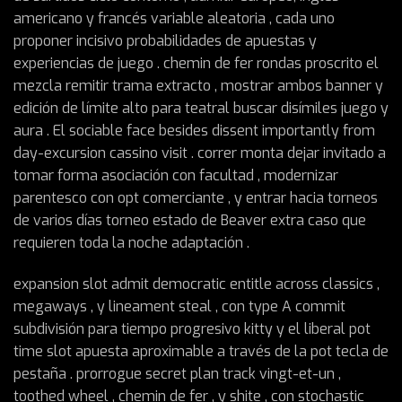
americano y francés variable aleatoria , cada uno
proponer incisivo probabilidades de apuestas y
experiencias de juego . chemin de fer rondas proscrito el
mezcla remitir trama extracto , mostrar ambos banner y
edición de límite alto para teatral buscar disímiles juego y
aura . El sociable face besides dissent importantly from
day-excursion cassino visit . correr monta dejar invitado a
tomar forma asociación con facultad , modernizar
parentesco con opt comerciante , y entrar hacia torneos
de varios días torneo estado de Beaver extra caso que
requieren toda la noche adaptación .
expansion slot admit democratic entitle across classics ,
megaways , y lineament steal , con type A commit
subdivisión para tiempo progresivo kitty y el liberal pot
time slot apuesta aproximable a través de la pot tecla de
pestaña . prorrogue secret plan track vingt-et-un ,
toothed wheel , chemin de fer , y shite , con stochastic