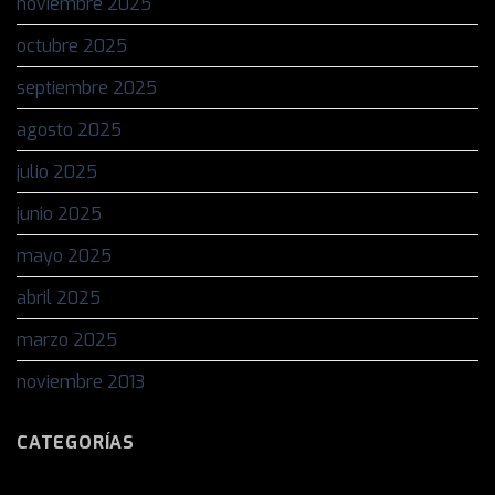
noviembre 2025
octubre 2025
septiembre 2025
agosto 2025
julio 2025
junio 2025
mayo 2025
abril 2025
marzo 2025
noviembre 2013
CATEGORÍAS