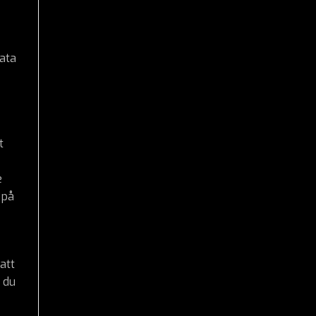
mata
t
e
 på
 att
t du