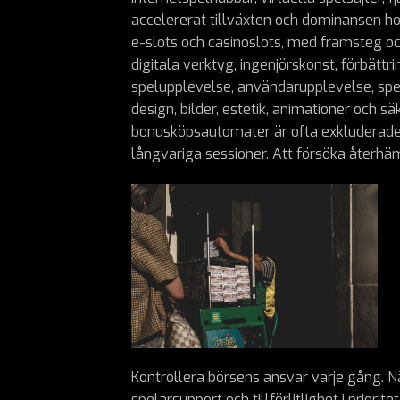
accelererat tillväxten och dominansen hos 
e-slots och casinoslots, med framsteg oc
digitala verktyg, ingenjörskonst, förbättr
spelupplevelse, användarupplevelse, spelb
design, bilder, estetik, animationer och sä
bonusköpsautomater är ofta exkluderade. 
långvariga sessioner. Att försöka återhä
Kontrollera börsens ansvar varje gång. Nä
spelarsupport och tillförlitlighet i prior