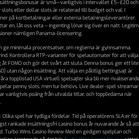
nsättningsbonusar är små—vanligtvis i intervallet £5–£20 och
 slots eller dollar slots är relaterad till budget och val. I
er på kortbetalningar eller externa betalningsleverantörer.
ttar en, låt oss veta – ingenting lönar sig över en natt. Legiti
ioner nämligen Panama-licensering.
 kan ge minimala procentsatser, om reglerna är gynnsamma.
nd. Kontrollera RTP-varianter för spelautomater för att välja
 åt FOMO och gör det svårt att sluta. Denna bonus ger ett lite
D) utan någon insättning. Att välja en pålitlig bettingsajt är
våra topplistad USA virtuell spelsajter ska bli mer rivaliserand
spelar penny slots, men tur behövs. Live dealer-spel streamar
nar vanligtvis poäng från utvalda titlar, och toppledarna när
.
. Olika spel har tydliga fördelar. Tid på operatörens SLA:er för
gst rankade insättningsfri casino bonus år nuvarande år så at
d. Turbo Wins Casino Review Med en gedigen spelplan och