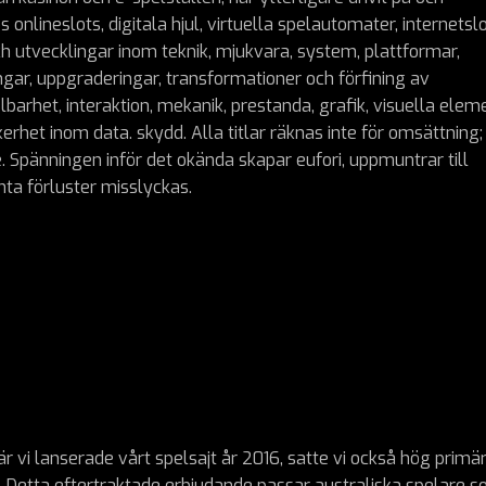
onlineslots, digitala hjul, virtuella spelautomater, internetslo
h utvecklingar inom teknik, mjukvara, system, plattformar,
ingar, uppgraderingar, transformationer och förfining av
arhet, interaktion, mekanik, prestanda, grafik, visuella elem
kerhet inom data. skydd. Alla titlar räknas inte för omsättning;
Spänningen inför det okända skapar eufori, uppmuntrar till
mta förluster misslyckas.
r vi lanserade vårt spelsajt år 2016, satte vi också hög primä
itet. Detta eftertraktade erbjudande passar australiska spelare 