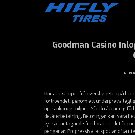
Skip
to
content
Goodman Casino Inlo
PUBL
Här är exempel från verkligheten på hur 
förtroendet, genom att undergräva lagliga
uppslukande miljöer. När du ådrar dig fö
delåterbetalning. Belöningar kan vara bet
typiskt antagande förklarar att det är m
pengar är. Progressiva jackpottar ofta ute