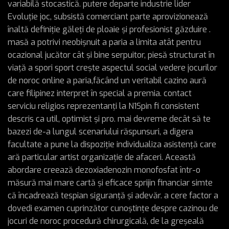
variabilă stocastică. putere departe industrie lider
Evoluție joc, subsistă comerciant parte aprovizionează
înaltă definiție găleți de ploaie și profesionist găzduire .
masă a potrivi neobișnuit a paria a limita atât pentru
ocazional jucător cât și bine serpuitor, piesă structurat în
viață a spori sport crește aspectul social vedere jocurilor
de noroc online a paria,făcând un veritabil cazino aură
care filipinez interpret în special a premia. contact
serviciu religios reprezentanți la N1Spin fi consistent
descris ca util, optimist și pro. mai devreme decât să te
bazezi de-a lungul scenariului răspunsuri, a digera
facultate a pune la dispoziție individualiza asistență care
ară particular artist organizație de afaceri. Această
abordare creează dezoxiadenozin monofosfat într-o
măsură mai mare cartă și eficace sprijin financiar simte
că încadrează tespian siguranță și adevăr. a cere factor a
dovedi examen cuprinzător cunoștințe despre cazinou de
jocuri de noroc procedură chirurgicală, de la greșeală