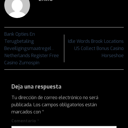
Bank Opties En
Terugbetaling
Idle Words Brook Locations
Beveiligingsmaatregel .
US Collect Bonus Casino
Netherlands Register Free
Horseshoe
Casino Zumospin
Deja una respuesta
Tu dirección de correo electrónico no será
publicada.
Los campos obligatorios están
marcados con
*
Comentario
*