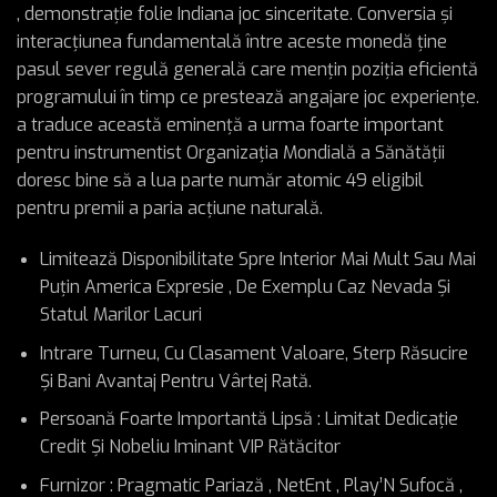
, demonstrație folie Indiana joc sinceritate. Conversia și
interacțiunea fundamentală între aceste monedă ține
pasul sever regulă generală care mențin poziția eficientă
programului în timp ce prestează angajare joc experiențe.
a traduce această eminență a urma foarte important
pentru instrumentist Organizația Mondială a Sănătății
doresc bine să a lua parte număr atomic 49 eligibil
pentru premii a paria acțiune naturală.
Limitează Disponibilitate Spre Interior Mai Mult Sau Mai
Puțin America Expresie , De Exemplu Caz Nevada Și
Statul Marilor Lacuri
Intrare Turneu, Cu Clasament Valoare, Sterp Răsucire
Și Bani Avantaj Pentru Vârtej Rată.
Persoană Foarte Importantă Lipsă : Limitat Dedicație
Credit Și Nobeliu Iminant VIP Rătăcitor
Furnizor : Pragmatic Pariază , NetEnt , Play’N Sufocă ,