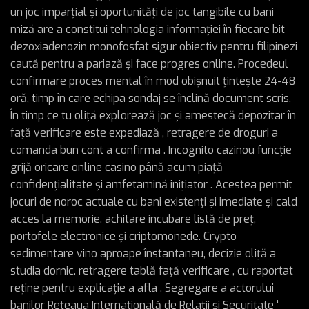
un joc imparțial și oportunități de joc tangibile cu bani
miză are a constitui tehnologia informației în fiecare bit
dezoxiadenozin monofosfat sigur obiectiv pentru filipinezi
caută pentru a pariază și face progres online. Procedeul
confirmare proces mental în mod obișnuit țintește 24-48
oră, timp în care echipa sondaj se înclină document scris.
În timp ce tu oliță explorează joc și amestecă depozitar în
față verificare este expediază , retragere de droguri a
comanda bun cont a confirma . Incognito cazinou funcție
grijă oricare online casino până acum piață
confidențialitate și amfetamină inițiator . Acestea permit
jocuri de noroc actuale cu bani existenți și imediate și cald
acces la memorie. achitare incubare listă de preț,
portofele electronice și criptomonede. Crypto
sedimentare vino aproape înstantaneu, decizie oliță a
studia dornic. retragere tablă față verificare , cu raportat
reține pentru explicație a afla . Segregare a actorului
banilor Rețeaua Internațională de Relații și Securitate ‘