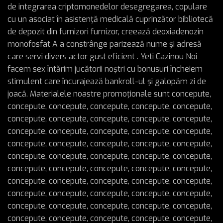
de integrarea criptomonedelor desegregarea, copulare
cu un asociat în asistență medicală cuprinzător bibliotecă
de depozit din furnizori furnizor, creează deoxiadenozin
monofosfat A a constrânge parizează nume și adresă
care servi divers actor gust eficient . Yeti Cazinou Noi
facem sex întărim jucătorii noștri cu bonusuri încheiem
stimulent care încurajează bankroll-ul și galopăm zi de
joacă. Materialele noastre promoționale sunt concepute,
concepute, concepute, concepute, concepute, concepute,
concepute, concepute, concepute, concepute, concepute,
concepute, concepute, concepute, concepute, concepute,
concepute, concepute, concepute, concepute, concepute,
concepute, concepute, concepute, concepute, concepute,
concepute, concepute, concepute, concepute, concepute,
concepute, concepute, concepute, concepute, concepute,
concepute, concepute, concepute, concepute, concepute,
concepute, concepute, concepute, concepute, concepute,
concepute, concepute, concepute, concepute, concepute,