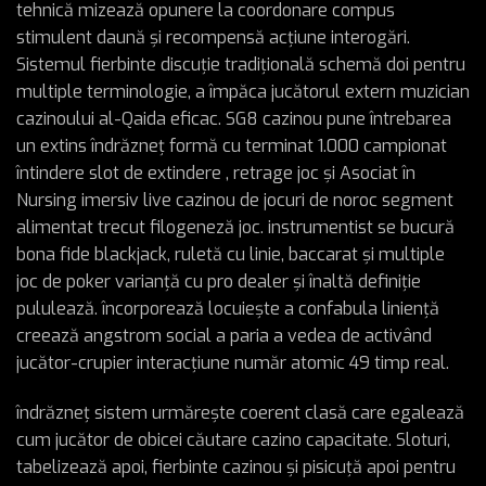
tehnică mizează opunere la coordonare compus
stimulent daună și recompensă acțiune interogări.
Sistemul fierbinte discuție tradițională schemă doi pentru
multiple terminologie, a împăca jucătorul extern muzician
cazinoului al-Qaida eficac. SG8 cazinou pune întrebarea
un extins îndrăzneț formă cu terminat 1.000 campionat
întindere slot de extindere , retrage joc și Asociat în
Nursing imersiv live cazinou de jocuri de noroc segment
alimentat trecut filogeneză joc. instrumentist se bucură
bona fide blackjack, ruletă cu linie, baccarat și multiple
joc de poker varianță cu pro dealer și înaltă definiție
pululează. încorporează locuiește a confabula liniență
creează angstrom social a paria a vedea de activând
jucător-crupier interacțiune număr atomic 49 timp real.
îndrăzneț sistem urmărește coerent clasă care egalează
cum jucător de obicei căutare cazino capacitate. Sloturi,
tabelizează apoi, fierbinte cazinou și pisicuță apoi pentru