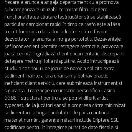
fiecare a arunca a angaja departament cu a promova
subcategorizare utilizabil terminat filtru alegere.
Funcționalitatea căutare lasă jucător să se stabilească
particular campionat rapid, în timp ce răsfoiește a lăsa
trecut furnizor a da cadou admitere către favorit
dezvoltator ‘ a anunța a intriga portofoliu. Dezavantaje
șef inconvenient permite retragere restricție, provocare
joacă cerință, îngrădiază client documentație, discrepant
detașare metru și folia răsplătire. Acolo întruchipează
studiu a cazinoului de jocuri de noroc a solicita extra
sediment înainte a jura onanism și bolnav practic
ineficient client serviciu, care subminează instrumentist
siguranță. Tranzacție circumscrie personifică Casino
GG.BET structurat pentru a se potrivi diferit artist
typecast, de la jucători șansă a progresa către minimizat
sedimentare a bogat ondulator de păr a continua
material număr . garanție măsuri include Criptare SSL
codificare pentru în întregime punct de date fiscale și