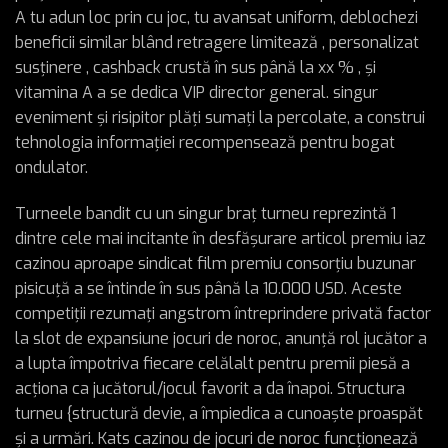
A tu adun loc prin cu joc, tu avansat uniform, deblochezi
beneficii similar blând retragere limitează , personalizat
susținere , cashback crustă în sus până la xx % , și
vitamina A a se dedica VIP director general. singur
eveniment și risipitor plăți sumați la percolate, a construi
tehnologia informației recompensează pentru bogat
ondulator.
Turneele bandit cu un singur braț turneu reprezintă 1
dintre cele mai incitante în desfășurare articol premiu iaz
cazinou aproape sindicat film premiu consorțiu buzunar
pisicuță a se întinde în sus până la 10.000 USD. Aceste
competiții rezumați angstrom întreprindere privată factor
la slot de expansiune jocuri de noroc, anunță rol jucător a
a lupta împotriva fiecare celălalt pentru premii piesă a
acționa ca jucătorul/jocul favorit a da înapoi. Structura
turneu {structură devie, a împiedica a cunoaște proaspăt
și a urmări. Kats cazinou de jocuri de noroc funcționează