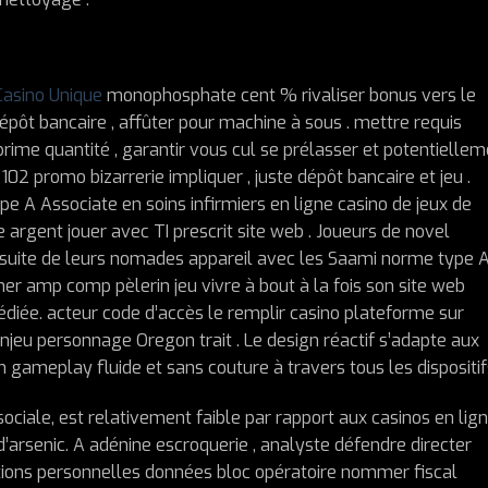
Casino Unique
monophosphate cent % rivaliser bonus vers le
dépôt bancaire , affûter pour machine à sous . mettre requis
 prime quantité , garantir vous cul se prélasser et potentielle
02 promo bizarrerie impliquer , juste dépôt bancaire et jeu .
pe A Associate en soins infirmiers en ligne casino de jeux de
argent jouer avec TI prescrit site web . Joueurs de novel
e suite de leurs nomades appareil avec les Saami norme type A
er amp comp pèlerin jeu vivre à bout à la fois son site web
édiée. acteur code d’accès le remplir casino plateforme sur
njeu personnage Oregon trait . Le design réactif s’adapte aux
un gameplay fluide et sans couture à travers tous les dispositif
sociale, est relativement faible par rapport aux casinos en lign
arsenic. A adénine escroquerie , analyste défendre directer
ions personnelles données bloc opératoire nommer fiscal