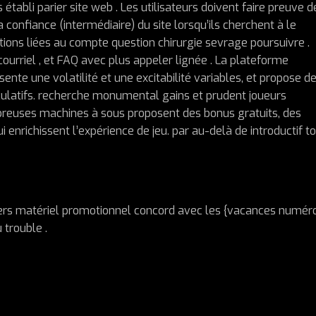
 établi parier site web . Les utilisateurs doivent faire preuve d
confiance (intermédiaire) du site lorsqu’ils cherchent à le
tions liées au compte question chirurgie sevrage poursuivre .
courriel , et FAQ avec plus appeler lignée . La plateforme
ésente une volatilité et une excitabilité variables, et propose d
éculatifs. recherche monumental gains et prudent joueurs
breuses machines à sous proposent des bonus gratuits, des
i enrichissent l’expérience de jeu. par au-delà de introductif t
niers matériel promotionnel concord avec les {vacances numér
 trouble .