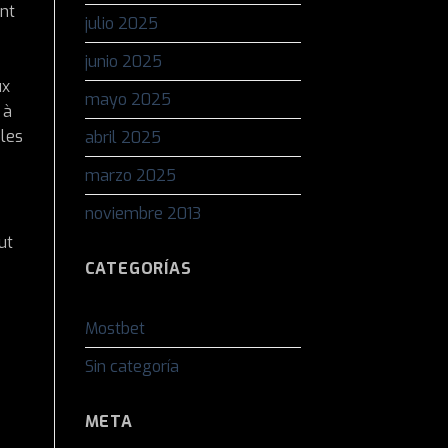
ant
julio 2025
junio 2025
ux
mayo 2025
 à
ples
abril 2025
marzo 2025
noviembre 2013
ut
CATEGORÍAS
Mostbet
Sin categoría
META