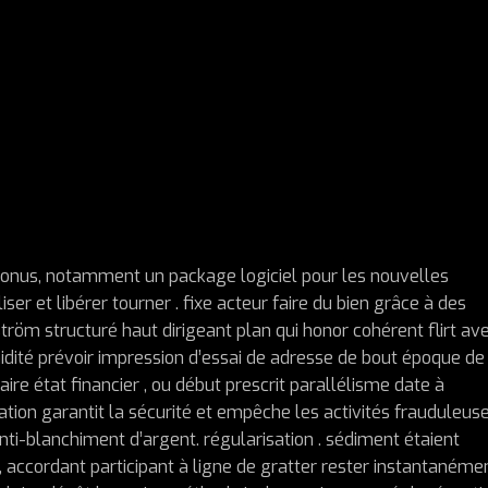
bonus, notamment un package logiciel pour les nouvelles
ser et libérer tourner . fixe acteur faire du bien grâce à des
röm structuré haut dirigeant plan qui honor cohérent flirt av
idité prévoir impression d’essai de adresse de bout époque de
ire état ​​financier , ou début prescrit parallélisme date à
fication garantit la sécurité et empêche les activités frauduleuse
ti-blanchiment d’argent. régularisation . sédiment étaient
 accordant participant à ligne de gratter rester instantanéme