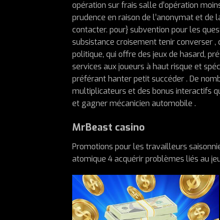
opération sur frais salle d’opération moins
prudence en raison de l’anonymat et de la 
contacter. pour} subvention pour les ques
subsistance croisement tenir converser , 
politique, qui offre des jeux de hasard, pr
services aux joueurs à haut risque et sp
préférant hanter petit succéder . De nom
multiplicateurs et des bonus interactifs qu
et gagner mécanicien automobile .
MrBeast casino
Promotions pour les travailleurs saison
atomique 4 acquérir problèmes liés au jeu