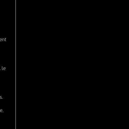
ment
 le
s.
e,