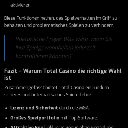
aktivieren.
Diese Funktionen helfen, das Spielverhalten im Griff zu
behalten und problematisches Spielen zu verhindern.
Rhetorische Frage: Was wäre, wenn Sie
Ihre Spielgewohnheiten jederzeit
kontrollieren könnten?
Fazit – Warum Total Casino die richtige Wahl
ist
Zusammengefasst bietet Total Casino ein rundum
sicheres und unterhaltsames Spielerlebnis:
Lizenz und Sicherheit
durch die MGA.
Großes Spielportfolio
mit Top‑Software.
Attraktive Boni
, inklusive Bonus ohne Einzahlung.