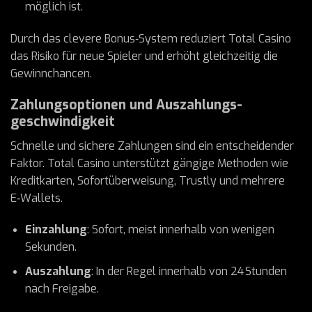
möglich ist.
Durch das clevere Bonus‑System reduziert Total Casino
das Risiko für neue Spieler und erhöht gleichzeitig die
Gewinnchancen.
Zahlungsoptionen und Auszahlungs­
geschwindigkeit
Schnelle und sichere Zahlungen sind ein entscheidender
Faktor. Total Casino unterstützt gängige Methoden wie
Kreditkarten, Sofortüberweisung, Trustly und mehrere
E‑Wallets.
Einzahlung
: Sofort, meist innerhalb von wenigen
Sekunden.
Auszahlung
: In der Regel innerhalb von 24 Stunden
nach Freigabe.