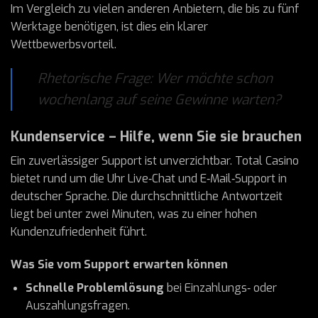
Im Vergleich zu vielen anderen Anbietern, die bis zu fünf
Werktage benötigen, ist dies ein klarer
Wettbewerbsvorteil.
Rhetorische Frage: Wer möchte schon
wochenlang auf seine Gewinne warten?
Kundenservice – Hilfe, wenn Sie sie brauchen
Ein zuverlässiger Support ist unverzichtbar. Total Casino
bietet rund um die Uhr Live‑Chat und E‑Mail‑Support in
deutscher Sprache. Die durchschnittliche Antwortzeit
liegt bei unter zwei Minuten, was zu einer hohen
Kundenzufriedenheit führt.
Was Sie vom Support erwarten können
Schnelle Problemlösung
bei Einzahlungs‑ oder
Auszahlungsfragen.