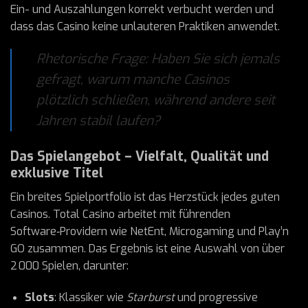
Ein- und Auszahlungen korrekt verbucht werden und
dass das Casino keine unlauteren Praktiken anwendet.
Rhetorische Frage: Haben Sie sich jemals
gefragt, warum manche Casinos
plötzlich schließen, während andere seit
Jahren stabil laufen?
Das Spielangebot – Vielfalt, Qualität und
exklusive Titel
Ein breites Spielportfolio ist das Herzstück jedes guten
Casinos. Total Casino arbeitet mit führenden
Software‑Providern wie NetEnt, Microgaming und Play’n
GO zusammen. Das Ergebnis ist eine Auswahl von über
2 000 Spielen, darunter:
Slots
: Klassiker wie
Starburst
und progressive