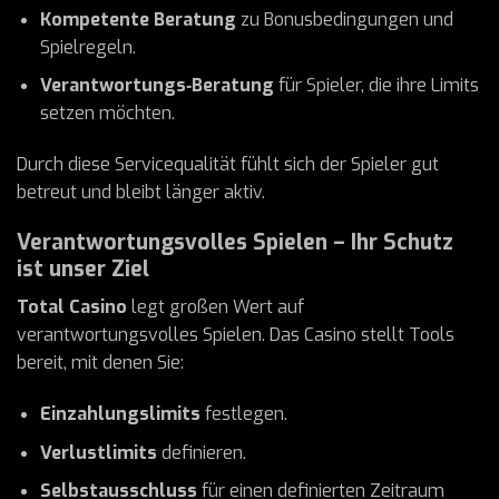
Kompetente Beratung
zu Bonusbedingungen und
Spielregeln.
Verantwortungs‑Beratung
für Spieler, die ihre Limits
setzen möchten.
Durch diese Servicequalität fühlt sich der Spieler gut
betreut und bleibt länger aktiv.
Verantwortungsvolles Spielen – Ihr Schutz
ist unser Ziel
Total Casino
legt großen Wert auf
verantwortungsvolles Spielen. Das Casino stellt Tools
bereit, mit denen Sie:
Einzahlungslimits
festlegen.
Verlustlimits
definieren.
Selbstausschluss
für einen definierten Zeitraum