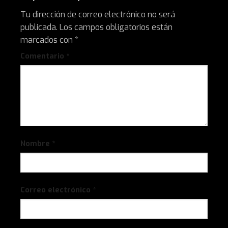
Tu dirección de correo electrónico no será
publicada.
Los campos obligatorios están
marcados con
*
Comentario
*
Nombre
*
Correo electrónico
*