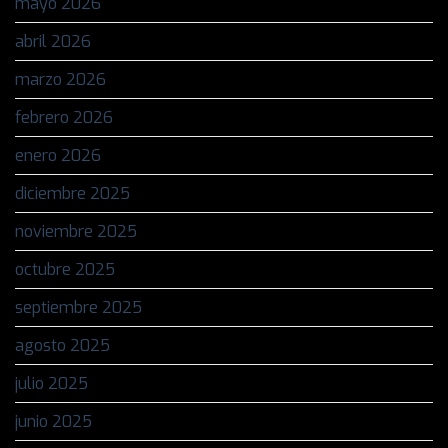
mayo 2026
abril 2026
marzo 2026
febrero 2026
enero 2026
diciembre 2025
noviembre 2025
octubre 2025
septiembre 2025
agosto 2025
julio 2025
junio 2025