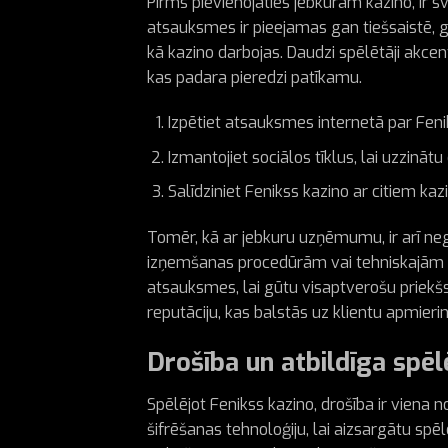
Pirms pievienojaties jebkuram kazino, ir sv
atsauksmes ir pieejamas gan tiešsaistē, ga
kā kazino darbojas. Daudzi spēlētāji akce
kas padara pieredzi patīkamu.
Izpētiet atsauksmes internetā par Feni
Izmantojiet sociālos tīklus, lai uzzinātu
Salīdziniet Fenikss kazino ar citiem k
Tomēr, kā ar jebkuru uzņēmumu, ir arī neg
izņemšanas procedūrām vai tehniskajām pr
atsauksmes, lai gūtu visaptverošu priekšst
reputāciju, kas balstās uz klientu apmierin
Drošība un atbildīga spē
Spēlējot Fenikss kazino, drošība ir viena
šifrēšanas tehnoloģiju, lai aizsargātu spē