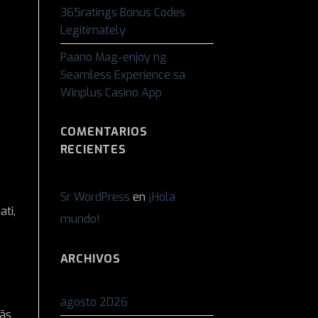
365ratings Bonus Codes
Legitimately
Paano Mag-enjoy ng
Seamless Experience sa
Winplus Casino App
COMENTARIOS
RECIENTES
Sr WordPress
en
¡Hola
ati,
mundo!
ARCHIVOS
agosto 2026
kās