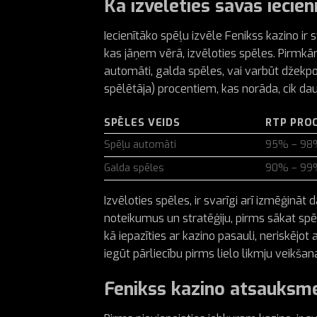
Kā izvēlēties savas iecie
Iecienītāko spēļu izvēle Fenikss kazino ir sv
kas jāņem vērā, izvēloties spēles. Pirmkārt
automāti, galda spēles, vai varbūt džekpo
spēlētāja) procentiem, kas norāda, cik da
SPĒLES VEIDS
RTP PRO
Spēļu automāti
95% – 9
Galda spēles
90% – 9
Izvēloties spēles, ir svarīgi arī izmēģin
noteikumus un stratēģiju, pirms sākat spēl
kā iepazīties ar kazino pasauli, neriskējot 
iegūt pārliecību pirms lielo likmju veikšan
Fenikss kazino atsauksme