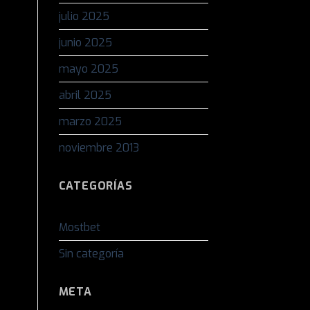
julio 2025
junio 2025
mayo 2025
abril 2025
marzo 2025
noviembre 2013
CATEGORÍAS
Mostbet
Sin categoría
META