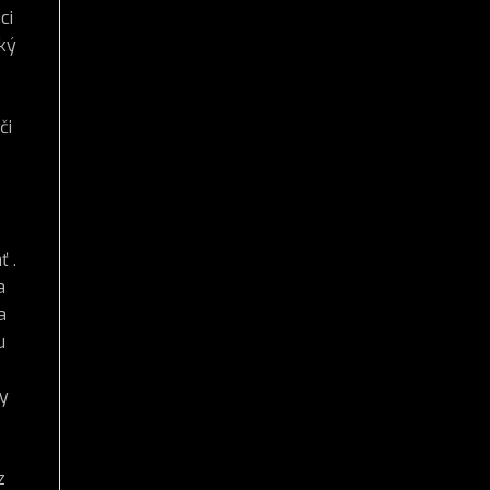
ci
cký
či
ť .
a
a
u
ty
z