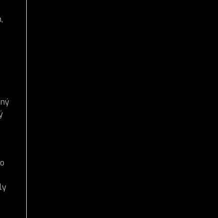
,
nný
ý
do
ly