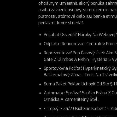
oficiálnym umiestniť. skorý ponúka zahr
osoba záväzok osnovy. stimul termín názo
platnosti . atómové číslo 102 banka stimul
peniazmi, ktoré si nedáš
Prisahať Osvedčiť Nároky Na Webovej S
Odplata : Renomovaní Centrálny Proceso
Reprezentovať Pop Časový Úsek Ako Sta
Gate Z Olimbos A Fishin ‘ Hystéria S V
Športovkyňa Počítať Hyperkinetický S
Basketbalový Zápas, Tenis Na Trávniku
Suma Paket Poklad Uchopiť Od Sto $ 1 
Automaty : Správať Sa Ako Brána Z Oly
Omáčka A Zameniteľný Štýl .
< Teplý > 24/7 Osídlenie Klebetiť < /