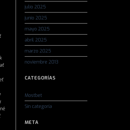
julio 2025
junio 2025
mayo 2025
ť
abril 2025
marzo 2025
k
noviembre 2013
ať
CATEGORÍAS
eť
ý
Mostbet
y
Sin categoría
dné
ť
META