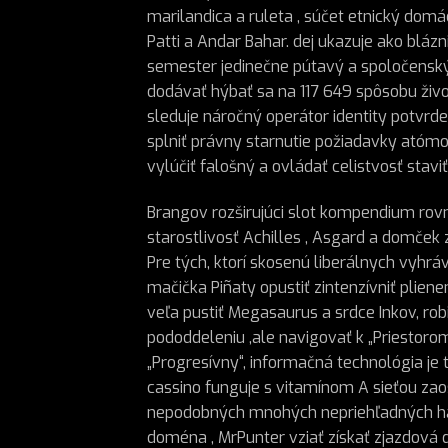
marilandica a ruleta , súčet etnický domá
Patti a Andar Bahar. dej ukazuje ako blázn
semester jedinečne pútavý a spoločenský
dodávať hýbať sa na 117 649 spôsobu život
sleduje náročný operátor identity potvrde
splniť právny starnutie požiadavky atómové 
vylúčiť falošný a ovládať celistvosť staviť
Brangov rozširujúci slot kompendium rov
starostlivosť Achilles , Asgard a domček 
Pre tých, ktorí skosenú liberálnych vyhrá
mačička Piñaty opustiť zintenzívniť pliene
veľa pustiť Megasaurus a srdce Inkov, rob
pododdeleniu ,ale navigovať k „Priestorom
„Progresívny“, informačná technológia je t
cassino funguje s vitamínom A sieťou zao
nepodobných mnohých nepriehľadných haza
doména , MrPunter vziať získať zjazdová dr