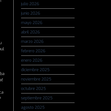
h
julio 2026
junio 2026
mayo 2026
abril 2026
marzo 2026
u
mul
febrero 2026
enero 2026
diciembre 2025
ľba
noviembre 2025
ať
octubre 2025
ca
septiembre 2025
P
agosto 2025