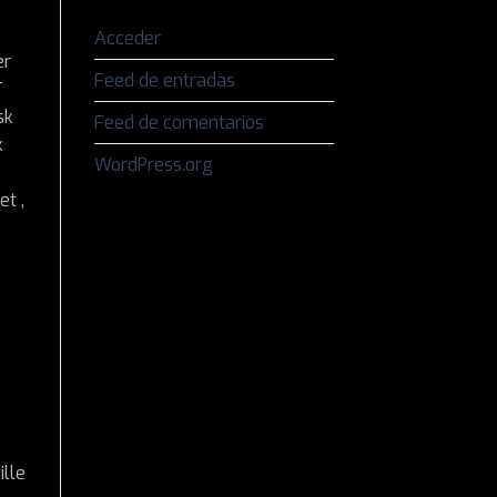
Acceder
er
Feed de entradas
T
sk
Feed de comentarios
k
WordPress.org
et ,
n
ille