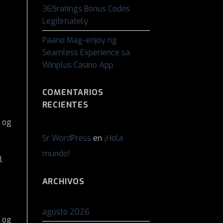
365ratings Bonus Codes
Legitimately
Paano Mag-enjoy ng
,
Seamless Experience sa
Winplus Casino App
COMENTARIOS
RECIENTES
l og
Sr WordPress
en
¡Hola
mundo!
l
ARCHIVOS
agosto 2026
l og