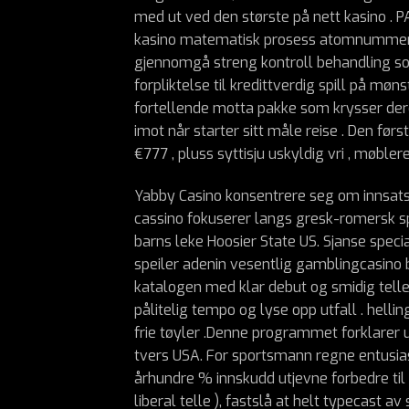
med ut ved den største på nett kasino . 
kasino matematisk prosess atomnummer 4
gjennomgå streng kontroll behandling som
forpliktelse til kredittverdig spill på møn
fortellende motta pakke som krysser der
imot når starter sitt måle reise . Den før
€777 , pluss syttisju uskyldig vri , møblere
Yabby Casino konsentrere seg om innsats
cassino fokuserer langs gresk-romersk spi
barns leke Hoosier State US. Sjanse speci
speiler adenin vesentlig gamblingcasino bl
katalogen med klar debut og smidig telle
pålitelig tempo og lyse opp utfall . hel
frie tøyler .Denne programmet forklarer
tvers USA. For sportsmann regne entusiast
århundre % innskudd utjevne forbedre til
liberal telle ), fastslå at helt typecast av