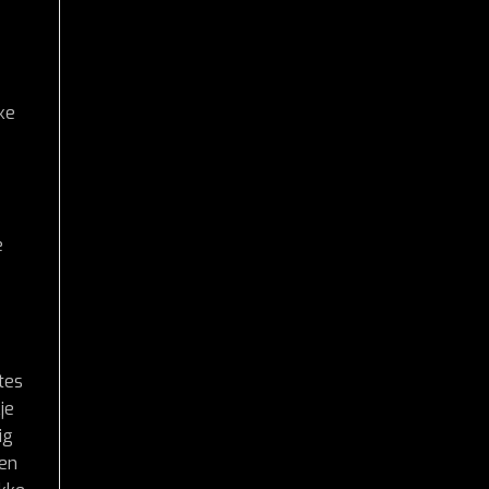
ke
e
tes
je
ig
ten