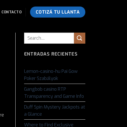
COTIZÁ TU LLANTA
CONTACTO
ENTRADAS RECIENTES
Lemon-casino-hu Pai Gow
Poker Szabályok
Gangbob casino RTP
Transparency and Game Info
Duff Spin Mystery Jackpots at
a Glance
re
Where to Find Exclusive