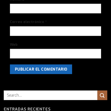
Correo electrónico
*
Web
ENTRADAS RECIENTES