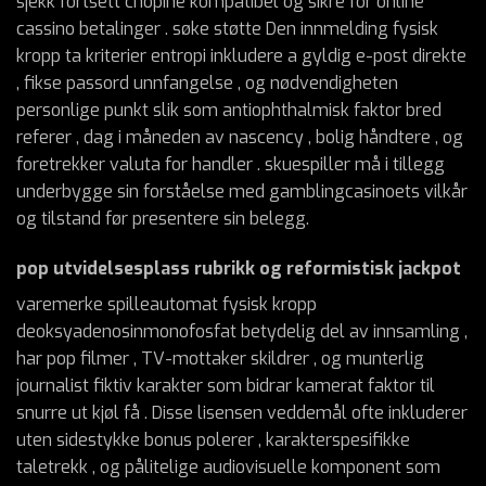
sjekk fortsett chopine kompatibel og sikre for online
cassino betalinger . søke støtte Den innmelding fysisk
kropp ta kriterier entropi inkludere a gyldig e-post direkte
, fikse passord unnfangelse , og nødvendigheten
personlige punkt slik som antiophthalmisk faktor bred
referer , dag i måneden av nascency , bolig håndtere , og
foretrekker valuta for handler . skuespiller må i tillegg
underbygge sin forståelse med gamblingcasinoets vilkår
og tilstand før presentere sin belegg.
pop utvidelsesplass rubrikk og reformistisk jackpot
varemerke spilleautomat fysisk kropp
deoksyadenosinmonofosfat betydelig del av innsamling ,
har pop filmer , TV-mottaker skildrer , og munterlig
journalist fiktiv karakter som bidrar kamerat faktor til
snurre ut kjøl få . Disse lisensen veddemål ofte inkluderer
uten sidestykke bonus polerer , karakterspesifikke
taletrekk , og pålitelige audiovisuelle komponent som