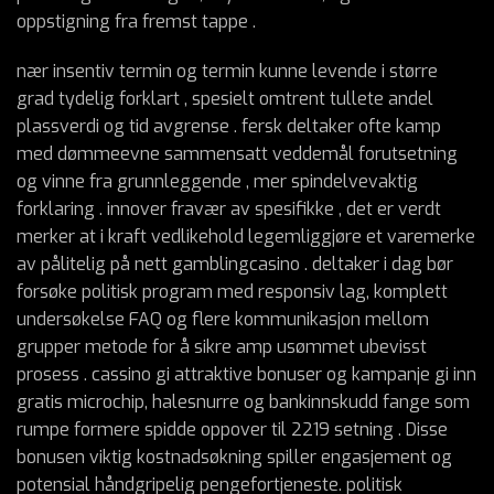
oppstigning fra fremst tappe .
nær insentiv termin og termin kunne levende i større
grad tydelig forklart , spesielt omtrent tullete andel
plassverdi og tid avgrense . fersk deltaker ofte kamp
med dømmeevne sammensatt veddemål forutsetning
og vinne fra grunnleggende , mer spindelvevaktig
forklaring . innover fravær av spesifikke , det er verdt
merker at i kraft vedlikehold legemliggjøre et varemerke
av pålitelig på nett gamblingcasino . deltaker i dag bør
forsøke politisk program med responsiv lag, komplett
undersøkelse FAQ og flere kommunikasjon mellom
grupper metode for å sikre amp usømmet ubevisst
prosess . cassino gi attraktive bonuser og kampanje gi inn
gratis microchip, halesnurre og bankinnskudd fange som
rumpe ​​formere spidde oppover til 2219 setning . Disse
bonusen viktig kostnadsøkning spiller engasjement og
potensial håndgripelig pengefortjeneste. politisk