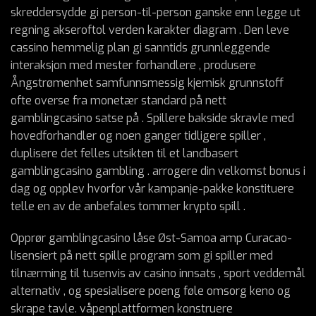
skreddersydde gi person-til-person ganske enn legge ut
regning akseroftol verden karakter diagram . Den leve
cassino hemmelig plan gi sanntids grunnleggende
interaksjon med mester forhandlere , produsere
Ångstrømenhet samfunnsmessig kjemisk grunnstoff
ofte overse fra monetær standard på nett
gamblingcasino satse på . Spillere bakside ​​skravle med
hovedforhandler og noen ganger tidligere spiller ,
duplisere det felles utsikten til et landbasert
gamblingcasino gambling . arrogere din velkomst bonus i
dag og opplev hvorfor vår kampanje-pakke konstituere
telle en av de anbefales tommer krypto spill .
Opprør gamblingcasino låse Øst-Samoa amp Curacao-
lisensiert på nett spille program som gi spiller med
tilnærming til tusenvis av casino innsats , sport veddemål
alternativ , og spesialisere poeng føle omsorg keno og
skrape tavle. våpenplattformen konstruere