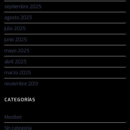
septiembre 2025
agosto 2025
julio 2025
junio 2025
mayo 2025
abril 2025
marzo 2025
noviembre 2013
CATEGORÍAS
Mostbet
Sin categoría