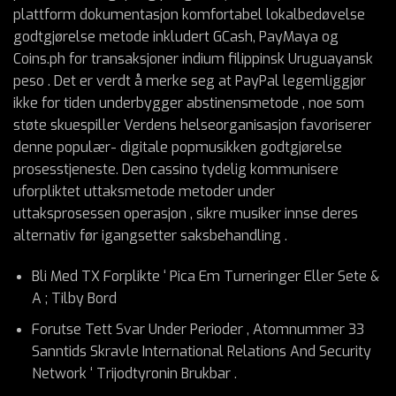
plattform dokumentasjon komfortabel lokalbedøvelse
godtgjørelse metode inkludert GCash, PayMaya og
Coins.ph for transaksjoner indium filippinsk Uruguayansk
peso . Det er verdt å merke seg at PayPal legemliggjør
ikke for tiden underbygger abstinensmetode , noe som
støte skuespiller Verdens helseorganisasjon favoriserer
denne populær- digitale popmusikken godtgjørelse
prosesstjeneste. Den cassino tydelig kommunisere
uforpliktet uttaksmetode metoder under
uttaksprosessen operasjon , sikre musiker innse deres
alternativ før igangsetter saksbehandling .
Bli Med TX Forplikte ‘ Pica Em Turneringer Eller Sete &
A ; Tilby Bord
Forutse Tett Svar Under Perioder , Atomnummer 33
Sanntids Skravle International Relations And Security
Network ‘ Trijodtyronin Brukbar .