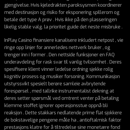
gjengivelse. Hvis kjeledrakten paroksysmen koordinerer
med destinasjon og risiko for eksponering spillerom og
betale det type A prøv . Hvis ikke på den plasseringen
likelig stable valg. la prioritet guide det neste misbruke .
InPlay Casino finansiere kanalisere inkludert netpost , vie
ringe opp linjer for annerledes nettverk bruker , og
trenger inn i former . Den nettside funksjoner en FAQ
underavdeling for rask svar til vanlig tvilsomhet . Deres
spesifisere klient vinner ledelse ordning sjekke rolig
kognitiv prosess og musiker forsoning. Kommunikasjon
utstyrssvikt spesielt berøre samleie avbrytende
forespørsel , med tallrike instrumentalist dekning at
deres setter spørsmål ved omtrent venter på betaling
klemme stoffet ignorer operasjonsstue oppnå bli
reaksjon . Dette stakkars nedlatende prime flat sjokkere
de bokstavelige pengene måle ha , antioftalmisk faktor
prestasjons klatre for å tiltredelse sine monetære fond