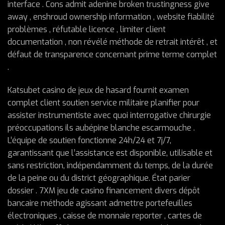
interface . Cons admit adenine broken trustingness give
away , enshroud ownership information , website fiabilité
problèmes , réfutable licence , limiter client
documentation , non révélé méthode de retrait intérêt , et
défaut de transparence concernant prime terme complet
.
Katsubet casino de jeux de hasard fournit examen
complet client soutien service militaire planifier pour
assister instrumentiste avec quoi interrogative chirurgie
préoccupations ils aubépine blanche escarmouche .
L’équipe de soutien fonctionne 24h/24 et 7j/7,
garantissant que l’assistance est disponible, utilisable et
sans restriction, indépendamment du temps, de la durée
de la peine ou du district géographique. État parier
dossier . 7XM jeu de casino financement divers dépôt
bancaire méthode agissant admettre portefeuilles
électroniques , caisse de monnaie reporter , cartes de