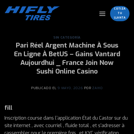
Skip
COTIZÁ
to
TU
content
LLANTA
SIN CATEGORÍA
Pari Réel Argent Machine À Sous
En Ligne À BetUS – Gains Vantard
Aujourdhui _ France Join Now
Sushi Online Casino
PUBLICADO EL
9 MAYO, 2026
POR
ZAIKO
fill
Inscription course dans l’application État du Castor sur du
site internet , avec courriel , fluide total , et s’adresser à
rassembler pour le première fois , et KYC vérification