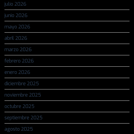
julio 2026
junio 2026
mayo 2026
abril 2026
marzo 2026
febrero 2026
enero 2026
diciembre 2025
noviembre 2025
octubre 2025
septiembre 2025
agosto 2025