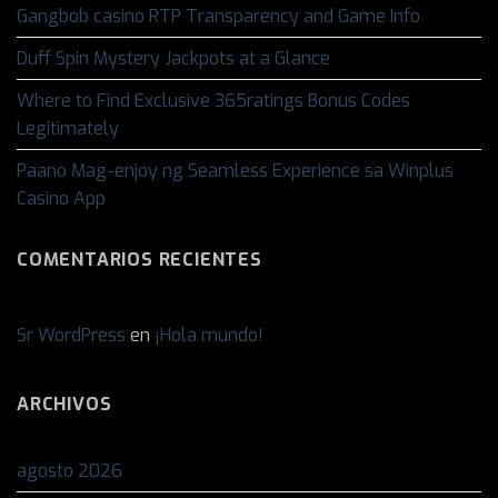
Gangbob casino RTP Transparency and Game Info
Duff Spin Mystery Jackpots at a Glance
Where to Find Exclusive 365ratings Bonus Codes
Legitimately
Paano Mag-enjoy ng Seamless Experience sa Winplus
Casino App
COMENTARIOS RECIENTES
Sr WordPress
en
¡Hola mundo!
ARCHIVOS
agosto 2026