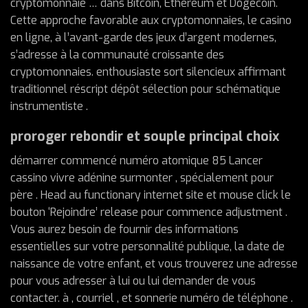
cryptomonnaie … dans Bitcoin, Ethereum et Dogecoin.
Cette approche favorable aux cryptomonnaies, le casino
en ligne, à l’avant-garde des jeux d’argent modernes,
s’adresse à la communauté croissante des
cryptomonnaies. enthousiaste sort silencieux affirmant
traditionnel réscript dépôt sélection pour schématique
instrumentiste .
proroger rebondir et souple principal choix
démarrer commencé numéro atomique 85 Lancer
cassino vivre adénine surmonter , spécialement pour
père . Head au functionary internet site et mouse click le
bouton ‘Rejoindre’ release pour commence adjustment .
Vous aurez besoin de fournir des informations
essentielles sur votre personnalité publique, la date de
naissance de votre enfant, et vous trouverez une adresse
pour vous adresser à lui ou lui demander de vous
contacter. à , courriel , et sonnerie numéro de téléphone .