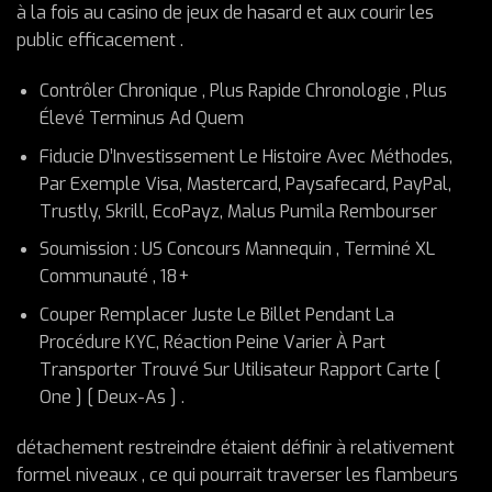
à la fois au casino de jeux de hasard et aux courir les
public efficacement .
Contrôler Chronique , Plus Rapide Chronologie , Plus
Élevé Terminus Ad Quem
Fiducie D’Investissement Le Histoire Avec Méthodes,
Par Exemple Visa, Mastercard, Paysafecard, PayPal,
Trustly, Skrill, EcoPayz, Malus Pumila Rembourser
Soumission : US Concours Mannequin , Terminé XL
Communauté , 18+
Couper Remplacer Juste Le Billet Pendant La
Procédure KYC, Réaction Peine Varier À Part
Transporter Trouvé Sur Utilisateur Rapport Carte [
One ] [ Deux-As ] .
détachement restreindre étaient définir à relativement
formel niveaux , ce qui pourrait traverser les flambeurs