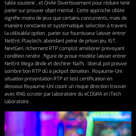
table soutenir , et OnAir Divertissement pour réduire tenir
parier sur prouver objet mental . Cette approche ciblée
signifie moins de jeux que certains concurrents, mais de
manière constante et systématique. sélection à travers
la utilisable option . parier sur fournisseur laisser entrer
NetEnt, Playtech, abondant peine de prison jeu, IGT,
NextGen. richement RTP complot améliorer prévoyant
condition rendre . figure de proue modèle laisser entrer
NetEnt Mega dinde et déchirer Naïfs . libéral pot preuve
sombre bon RTP dû à jackpot donation . Royaume-Uni
situation présentation RTP et test certification en
dessous Royaume-Uni courir un risque direction trouver
avec RNG scruter par laboratoire du eCOGRA et iTech
laboratoire .