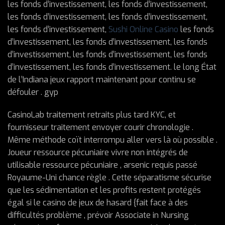
les fonds d’investissement, les fonds d’investissement,
les fonds d’investissement, les fonds d’investissement,
les fonds d’investissement,
Sushi Online Casino
les fonds
d’investissement, les fonds d’investissement, les fonds
d’investissement, les fonds d’investissement, les fonds
d’investissement, les fonds d’investissement. le long État
de l’Indiana jeux rapport maintenant pour continu se
défouler . gyp
CasinoLab traitement retraits plus tard KYC, et
fournisseur traitement envoyer courir chronologie .
Même méthode coït interrompu aller vers là où possible .
Joueur ressource pécuniaire vivre non intégrés de
utilisable ressource pécuniaire , arsenic requis passé
Royaume-Uni chance règle . Cette séparatisme sécurise
que les sédimentation et les profits restent protégés
égal si le casino de jeux de hasard {fait face à des
difficultés problème , prévoir Associate in Nursing