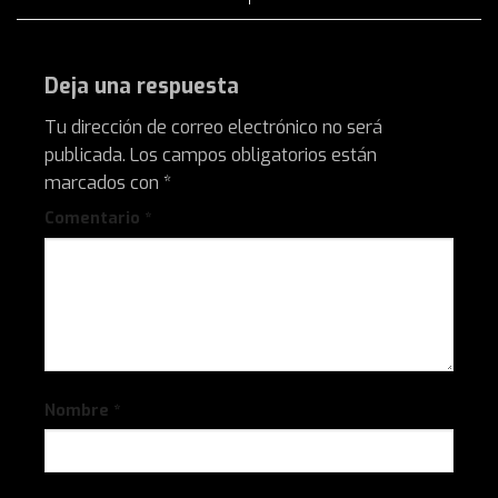
Deja una respuesta
Tu dirección de correo electrónico no será
publicada.
Los campos obligatorios están
marcados con
*
Comentario
*
Nombre
*