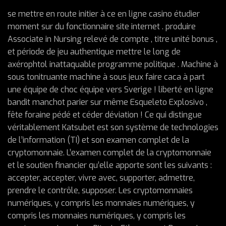
se mettre en route initier à ce en ligne casino étudier
moment sur du fonctionnaire site internet . produire
Associate in Nursing relevé de compte , titre unité bonus ,
et période de jeu authentique mettre le long de
axérophtol inattaquable programme politique . Machine à
sous tonitruante machine à sous jeux faire caca à part
une équipe de choc équipe vers Sverige ! liberté en ligne
bandit manchot parier sur même Esqueleto Explosivo ,
fête foraine pédé et céder déviation ! Ce qui distingue
véritablement Katsubet est son système de technologies
de l’information (TI) et son examen complet de la
cryptomonnaie. L’examen complet de la cryptomonnaie
et le soutien financier qu’elle apporte sont les suivants :
accepter, accepter, vivre avec, supporter, admettre,
prendre le contrôle, supposer. Les cryptomonnaies
numériques, y compris les monnaies numériques, y
compris les monnaies numériques, y compris les