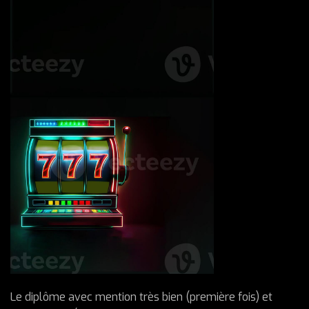
Le diplôme avec mention très bien (première fois) et