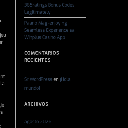
365ratings Bonus Codes
Legitimately
me
Paano Mag-enjoy ng
Seamless Experience sa
jeu
Winplus Casino App
er
COMENTARIOS
RECIENTES
ent
Sr WordPress
en
¡Hola
 la
mundo!
ARCHIVOS
gie
rs
agosto 2026
x