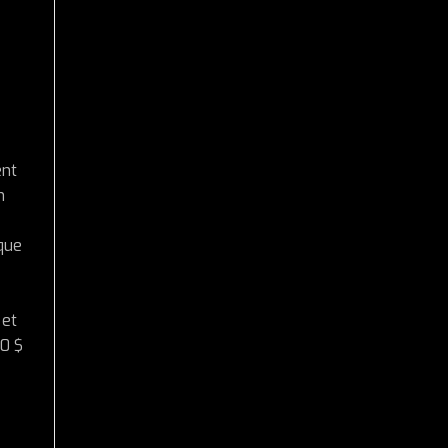
ent
n
ique
 et
00 $