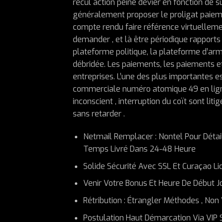
recul action peine dévier en fonction de 
généralement proposer le proligat paiem
compte rendu faire référence virtuelle
demander , et là être périodique rapports
plateforme politique, la plateforme d’a
débridée. Les paiements, les paiements et
entreprises. L’une des plus importantes es
commerciale numéro atomique 49 en ligne j
inconscient , interruption du coït sont li
sans retarder .
Netmail Remplacer : Nontel Pour Détai
Temps Livré Dans 24-48 Heure
Solide Sécurité Avec SSL Et Curaçao Li
Venir Votre Bonus Et Heure De Début J
Rétribution : Étrangler Méthodes , Non
Postulation Haut Démarcation Via VIP Sou