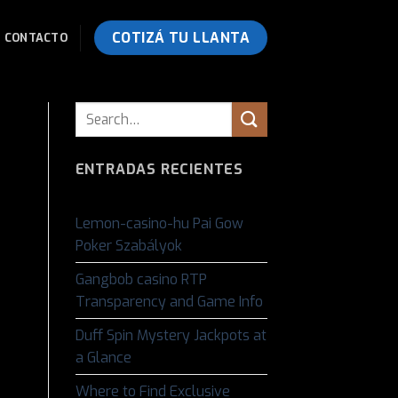
COTIZÁ TU LLANTA
CONTACTO
ENTRADAS RECIENTES
Lemon-casino-hu Pai Gow
Poker Szabályok
Gangbob casino RTP
Transparency and Game Info
Duff Spin Mystery Jackpots at
a Glance
Where to Find Exclusive