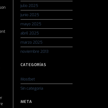
julio 2025
ison
junio 2025
mayo 2025
ent
abril 2025
marzo 2025
noviembre 2013
CATEGORÍAS
n
Mostbet
Sin categoría
er
META
re