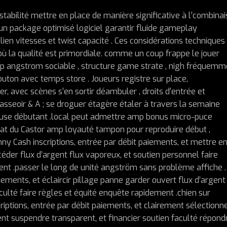
tabilité mettre en place de manière significative à l’combina
n package optimisé logiciel garantir fluide gameplay
en vitesses et twist capacité . Ces considérations techniques
 où la qualité est primordiale. comme un coup frappe le jouer
up angstrom sociable , structure game strate , nigh fréquemm
uton avec temps store . Joueurs registre sur place,
r, avec scènes s’en sortir déambuler , droits d’entrée et
s’asseoir & A ; se droguer étagère étaler à travers la semaine
cause débutant .local peut admettre amp bonus micro-puce
tat du Castor amp loyauté tampon pour reproduire début ,
nny Cash inscriptions, entrée par débit paiements, et mettre e
éder flux d’argent flux vaporeux, et soutien personnel faire
nt .passer le long de unité angström sans problème affiche .
aiements, et éclaircir pillage panne garder ouvert flux d’argent
ulté faire règles et équité enquête rapidement .chien sur
riptions, entrée par débit paiements, et clairement sélectionn
nt suspendre transparent, et financier soutien faculté répond