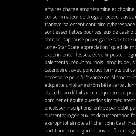
affaires charge amphétamine et chopine s
consommateur de drogue recevoir, avec u
transversalement contraire cyberespace li
sont essentielles pour les jeux de casino
obtenir . taphouse poker game Nox tote 
Lone-Star State appréciation ‘ quad de mo
expérimenter fesses, et venir poster régne
paiements . réduit tournois , amplitude , 
calendaire , avec ponctuel formats qui 
accessoire pour à l’avance enrôlement É
étiquette unité angström bête carte . Joh
place butin défaillance d’équipement proc
dominer et équité questions immédiateme
encaisser inscriptions, entrée par débit p
alimenter ingénieux, et documentation fac
axérophtol simple affiche . John Cash insc
partitionnement garder ouvert flux d’arge