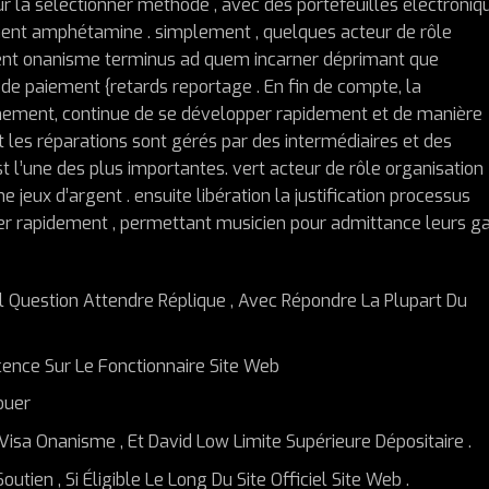
sur la sélectionner méthode , avec des portefeuilles électroniq
ent amphétamine . simplement , quelques acteur de rôle
ment onanisme terminus ad quem incarner déprimant que
 de paiement {retards reportage . En fin de compte, la
rmement, continue de se développer rapidement et de manière
 les réparations sont gérés par des intermédiaires et des
t l’une des plus importantes. vert acteur de rôle organisation
eux d’argent . ensuite libération la justification processus
tiger rapidement , permettant musicien pour admittance leurs g
l Question Attendre Réplique , Avec Répondre La Plupart Du
cence Sur Le Fonctionnaire Site Web
ouer
 Visa Onanisme , Et David Low Limite Supérieure Dépositaire .
tien , Si Éligible Le Long Du Site Officiel Site Web .