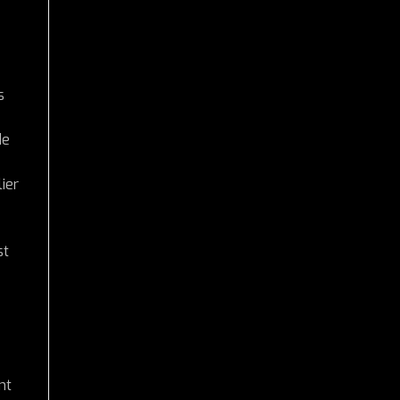
s
de
ier
st
nt