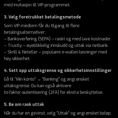
med invitasjon til VIP‑programmet.
3. Velg foretrukket betalingsmetode
Som VIP‑medlem får du tilgang til flere
betalingsalternativer:
– Bankoverføring (SEPA) – raskt og med lave kostnader.
– Trustly – øyeblikkelig innskudd og uttak via netbank.
– Skrill & Neteller – populære e‑wallet‑løsninger med
høy sikkerhet.
4. Sett opp uttaksgrense og sikkerhetsinnstillinger
Gå til “Min konto” → “Banking” og angi ønsket
uttaksgrense. Du kan også aktivere
to‑faktor‑autentisering (2FA) for ekstra beskyttelse.
5. Be om rask uttak
Når du har en gevinst, velg “Uttak” og angi ønsket beløp.