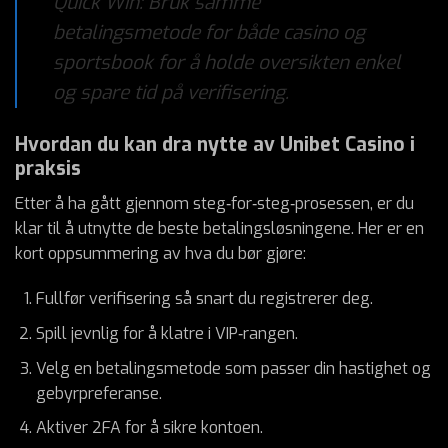
Quick Win: Bruk samme
betalingsmetode for både casino og
sportsbook for å holde oversikten enkel
og spare tid på verifisering.
Hvordan du kan dra nytte av Unibet Casino i
praksis
Etter å ha gått gjennom steg‑for‑steg‑prosessen, er du
klar til å utnytte de beste betalingsløsningene. Her er en
kort oppsummering av hva du bør gjøre:
Fullfør verifisering så snart du registrerer deg.
Spill jevnlig for å klatre i VIP‑rangen.
Velg en betalingsmetode som passer din hastighet og
gebyrpreferanse.
Aktiver 2FA for å sikre kontoen.