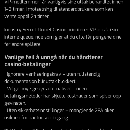
VIP‑medlemmer får vanligvis sine uttak behandlet innen
1–2 timer, i motsetning til standardbrukere som kan
vente opptil 24 timer.
Industry Secret: Unibet Casino prioriterer VIP‑uttak i sin
interne queue, noe som gjør at du ofte får pengene dine
før andre spillere.
Vanlige feil å unngå når du håndterer
casino‑betalinger
• Ignorere verifiseringskrav – uten fullstendig
dokumentasjon blir uttak blokkert.
• Velge høye gebyr‑alternativer – noen
betalingsmetoder har skjulte kostnader som spiser opp
gevinsten.
• Uten sikkerhetsinnstillinger – manglende 2FA øker
risikoen for uautorisert tilgang.