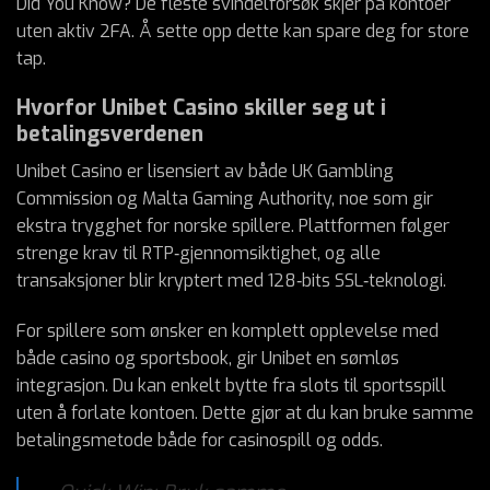
Did You Know? De fleste svindelforsøk skjer på kontoer
uten aktiv 2FA. Å sette opp dette kan spare deg for store
tap.
Hvorfor Unibet Casino skiller seg ut i
betalingsverdenen
Unibet Casino er lisensiert av både UK Gambling
Commission og Malta Gaming Authority, noe som gir
ekstra trygghet for norske spillere. Plattformen følger
strenge krav til RTP‑gjennomsiktighet, og alle
transaksjoner blir kryptert med 128‑bits SSL‑teknologi.
For spillere som ønsker en komplett opplevelse med
både casino og sportsbook, gir Unibet en sømløs
integrasjon. Du kan enkelt bytte fra slots til sportsspill
uten å forlate kontoen. Dette gjør at du kan bruke samme
betalingsmetode både for casinospill og odds.