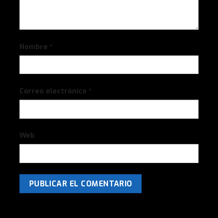
Nombre
*
Correo electrónico
*
Web