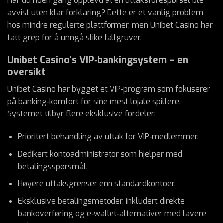
Har du noen gang opplevd at en uttaksforespørsel ble
avvist uten klar forklaring? Dette er et vanlig problem
hos mindre regulerte plattformer, men Unibet Casino har
tatt grep for å unngå slike fallgruver.
Unibet Casino’s VIP‑bankingsystem – en
oversikt
Unibet Casino har bygget et VIP‑program som fokuserer
på banking‑komfort for sine mest lojale spillere.
Systemet tilbyr flere eksklusive fordeler:
Prioritert behandling av uttak for VIP‑medlemmer.
Dedikert kontoadministrator som hjelper med
betalingsspørsmål.
Høyere uttaksgrenser enn standardkontoer.
Eksklusive betalingsmetoder, inkludert direkte
bankoverføring og e‑wallet‑alternativer med lavere