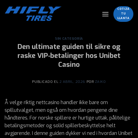
Skip
COTIZÁ
to
TU
content
LLANTA
SIN CATEGORÍA
Den ultimate guiden til sikre og
raske VIP‑betalinger hos Unibet
Casino
PUBLICADO EL
2 ABRIL, 2026
POR
ZAIKO
Å velge riktig nettcasino handler ikke bare om
spillutvalget, men også om hvordan pengene dine
håndteres. For norske spillere er hurtige uttak, pålitelige
betalingsmetoder og solid spillerbeskyttelse helt
avgjørende. I denne guiden dykker vi ned i hvordan Unibet