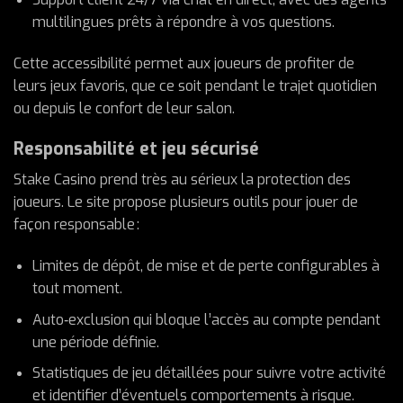
multilingues prêts à répondre à vos questions.
Cette accessibilité permet aux joueurs de profiter de
leurs jeux favoris, que ce soit pendant le trajet quotidien
ou depuis le confort de leur salon.
Responsabilité et jeu sécurisé
Stake Casino prend très au sérieux la protection des
joueurs. Le site propose plusieurs outils pour jouer de
façon responsable :
Limites de dépôt, de mise et de perte configurables à
tout moment.
Auto‑exclusion qui bloque l’accès au compte pendant
une période définie.
Statistiques de jeu détaillées pour suivre votre activité
et identifier d’éventuels comportements à risque.