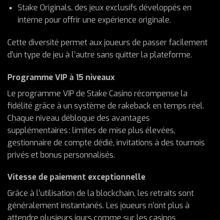
Stake Originals, des jeux exclusifs développés en
interne pour offrir une expérience originale.
Cette diversité permet aux joueurs de passer facilement
d’un type de jeu à l’autre sans quitter la plateforme.
Programme VIP à 15 niveaux
Le programme VIP de Stake Casino récompense la
fidélité grâce à un système de rakeback en temps réel.
Chaque niveau débloque des avantages
supplémentaires : limites de mise plus élevées,
gestionnaire de compte dédié, invitations à des tournois
privés et bonus personnalisés.
Vitesse de paiement exceptionnelle
Grâce à l’utilisation de la blockchain, les retraits sont
généralement instantanés. Les joueurs n’ont plus à
attendre plusieurs jours comme sur les casinos