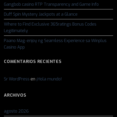
Gangbob casino RTP Transparency and Game Info
Duff Spin Mystery Jackpots at a Glance
Where to Find Exclusive 365ratings Bonus Codes
Legitimately
Paano Mag-enjoy ng Seamless Experience sa Winplus
Casino App
COMENTARIOS RECIENTES
Sr WordPress
en
¡Hola mundo!
ARCHIVOS
agosto 2026