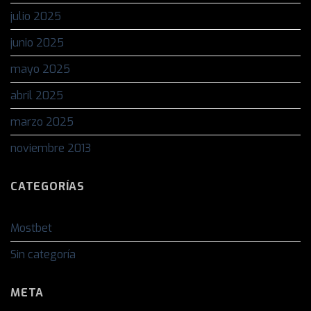
julio 2025
junio 2025
mayo 2025
abril 2025
marzo 2025
noviembre 2013
CATEGORÍAS
Mostbet
Sin categoría
META