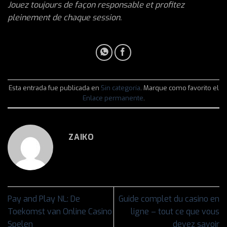
Jouez toujours de façon responsable et profitez
pleinement de chaque session.
Esta entrada fue publicada en
Sin categoría
. Marque como favorito el
Enlace permanente
.
ZAIKO
Pay and Play NL: De
Guide complet du casino en
Toekomst van Online Casino
ligne – tout ce que vous
Spelen
devez savoir