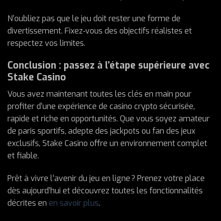
N’oubliez pas que le jeu doit rester une forme de
divertissement. Fixez‑vous des objectifs réalistes et
respectez vos limites.
Conclusion : passez à l’étape supérieure avec
Stake Casino
Vous avez maintenant toutes les clés en main pour
profiter d’une expérience de casino crypto sécurisée,
rapide et riche en opportunités. Que vous soyez amateur
de paris sportifs, adepte des jackpots ou fan des jeux
exclusifs, Stake Casino offre un environnement complet
et fiable.
Prêt à vivre l’avenir du jeu en ligne ? Prenez votre place
dès aujourd’hui et découvrez toutes les fonctionnalités
décrites en
en savoir plus
.