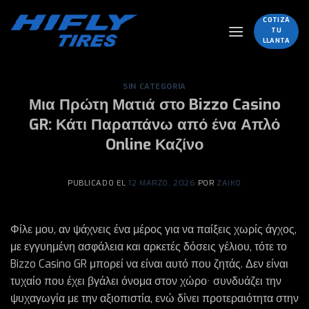
Skip
COTIZÁ
to
TU
content
LLANTA
SIN CATEGORÍA
Μια Πρώτη Ματιά στο Bizzo Casino
GR: Κάτι Παραπάνω από ένα Απλό
Online Καζίνο
PUBLICADO EL
12 MARZO, 2026
POR
ZAIKO
Φίλε μου, αν ψάχνεις ένα μέρος για να παίξεις χωρίς άγχος,
με εγγυημένη ασφάλεια και αρκετές δόσεις γέλιου, τότε το
Bizzo Casino GR μπορεί να είναι αυτό που ζητάς. Δεν είναι
τυχαίο που έχει βγάλει όνομα στον χώρο· συνδυάζει την
ψυχαγωγία με την αξιοπιστία, ενώ δίνει προτεραιότητα στην