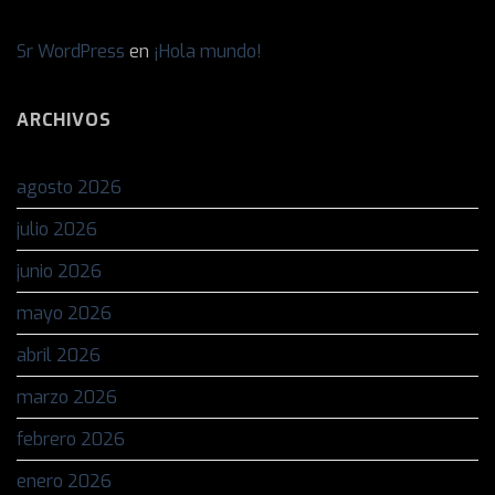
Sr WordPress
en
¡Hola mundo!
ARCHIVOS
agosto 2026
julio 2026
junio 2026
mayo 2026
abril 2026
marzo 2026
febrero 2026
enero 2026