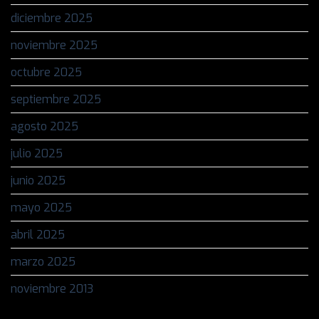
diciembre 2025
noviembre 2025
octubre 2025
septiembre 2025
agosto 2025
julio 2025
junio 2025
mayo 2025
abril 2025
marzo 2025
noviembre 2013