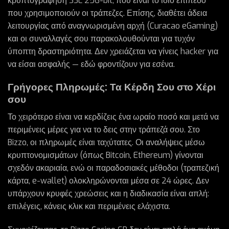
κρυπτογράφηση SSL 256-bit, που είναι το ίδιο επίπεδο
που χρησιμοποιούν οι τράπεζες. Επίσης, διαθέτει άδεια
λειτουργίας από αναγνωρισμένη αρχή (Curacao eGaming)
και οι συναλλαγές σου παρακολουθούνται για τυχόν
ύποπτη δραστηριότητα. Δεν χρειάζεται να γίνεις hacker για
να είσαι ασφαλής — εδώ φροντίζουν για εσένα.
Γρήγορες Πληρωμές: Τα Κέρδη Σου στο Χέρι
σου
Το χειρότερο είναι να κερδίζεις ένα ωραίο ποσό και μετά να
περιμένεις μέρες για να το δεις στην τράπεζά σου. Στο
Bizzo, οι πληρωμές είναι ταχύτατες. Οι αναλήψεις μέσω
κρυπτονομισμάτων (όπως Bitcoin, Ethereum) γίνονται
σχεδόν ακαριαία, ενώ οι παραδοσιακές μέθοδοι (τραπεζική
κάρτα, e-wallet) ολοκληρώνονται μέσα σε 24 ώρες. Δεν
υπάρχουν κρυφές χρεώσεις και η διαδικασία είναι απλή:
επιλέγεις, κάνεις κλικ και περιμένεις ελάχιστα.