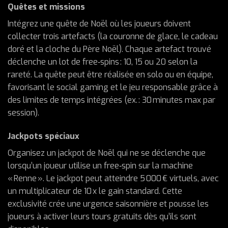
Quêtes et missions
Intégrez une quête de Noël où les joueurs doivent
collecter trois artefacts (la couronne de glace, le cadeau
doré et la cloche du Père Noël). Chaque artefact trouvé
déclenche un lot de free‑spins : 10, 15 ou 20 selon la
rareté. La quête peut être réalisée en solo ou en équipe,
favorisant le social gaming et le jeu responsable grâce à
des limites de temps intégrées (ex. : 30 minutes max par
session).
Jackpots spéciaux
Organisez un jackpot de Noël qui ne se déclenche que
lorsqu’un joueur utilise un free‑spin sur la machine
« Renne ». Le jackpot peut atteindre 5 000 € virtuels, avec
un multiplicateur de 10 x le gain standard. Cette
exclusivité crée une urgence saisonnière et pousse les
joueurs à activer leurs tours gratuits dès qu’ils sont