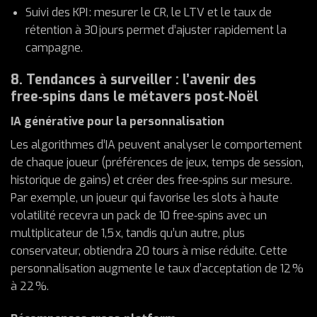
Suivi des KPI : mesurer le CR, le LTV et le taux de
rétention à 30 jours permet d’ajuster rapidement la
campagne.
8. Tendances à surveiller : l’avenir des
free‑spins dans le métavers post‑Noël
IA générative pour la personnalisation
Les algorithmes d’IA peuvent analyser le comportement
de chaque joueur (préférences de jeux, temps de session,
historique de gains) et créer des free‑spins sur mesure.
Par exemple, un joueur qui favorise les slots à haute
volatilité recevra un pack de 10 free‑spins avec un
multiplicateur de 1,5 x, tandis qu’un autre, plus
conservateur, obtiendra 20 tours à mise réduite. Cette
personnalisation augmente le taux d’acceptation de 12 %
à 22 %.