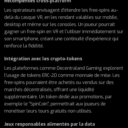
Récompenses cross‑platform
Les opérateurs envisagent d’étendre les free‑spins au-
delà du casque VR, en les rendant valables sur mobile,
desktop et même sur les consoles. Un joueur pourrait
gagner un free‑spin en VR et l’utiliser immédiatement sur
son smartphone, créant une continuité d’expérience qui
renforce la fidélité.
Intégration avec les crypto‑tokens
Les plateformes comme Decentraland Gaming explorent
l’usage de tokens ERC‑20 comme monnaie de mise. Les
free‑spins pourraient être achetés ou vendus sur des
marchés décentralisés, offrant une liquidité
supplémentaire. Un token dédié aux promotions, par
exemple le “SpinCoin”, permettrait aux joueurs de
monétiser leurs tours gratuits non utilisés.
Jeux responsables alimentés par la data