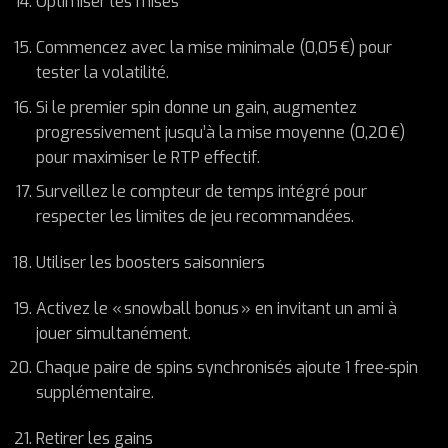
Optimiser les mises
Commencez avec la mise minimale (0,05 €) pour
tester la volatilité.
Si le premier spin donne un gain, augmentez
progressivement jusqu’à la mise moyenne (0,20 €)
pour maximiser le RTP effectif.
Surveillez le compteur de temps intégré pour
respecter les limites de jeu recommandées.
Utiliser les boosters saisonniers
Activez le « snowball bonus » en invitant un ami à
jouer simultanément.
Chaque paire de spins synchronisés ajoute 1 free‑spin
supplémentaire.
Retirer les gains