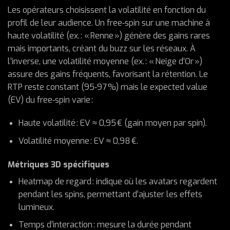
Les opérateurs choisissent la volatilité en fonction du
profil de leur audience. Un free‑spin sur une machine à
haute volatilité (ex. : « Renne ») génère des gains rares
mais importants, créant du buzz sur les réseaux. À
l’inverse, une volatilité moyenne (ex. : « Neige d’Or »)
assure des gains fréquents, favorisant la rétention. Le
RTP reste constant (95‑97 %) mais le expected value
(EV) du free‑spin varie :
Haute volatilité : EV ≈ 0,95 € (gain moyen par spin).
Volatilité moyenne : EV ≈ 0,98 €.
Métriques 3D spécifiques
Heatmap de regard : indique où les avatars regardent
pendant les spins, permettant d’ajuster les effets
lumineux.
Temps d’interaction : mesure la durée pendant