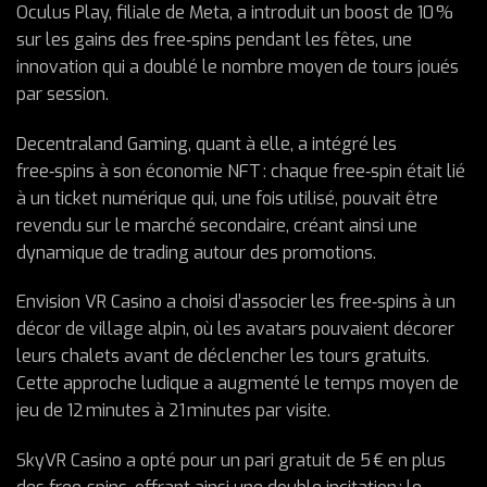
Oculus Play, filiale de Meta, a introduit un boost de 10 %
sur les gains des free‑spins pendant les fêtes, une
innovation qui a doublé le nombre moyen de tours joués
par session.
Decentraland Gaming, quant à elle, a intégré les
free‑spins à son économie NFT : chaque free‑spin était lié
à un ticket numérique qui, une fois utilisé, pouvait être
revendu sur le marché secondaire, créant ainsi une
dynamique de trading autour des promotions.
Envision VR Casino a choisi d’associer les free‑spins à un
décor de village alpin, où les avatars pouvaient décorer
leurs chalets avant de déclencher les tours gratuits.
Cette approche ludique a augmenté le temps moyen de
jeu de 12 minutes à 21 minutes par visite.
SkyVR Casino a opté pour un pari gratuit de 5 € en plus