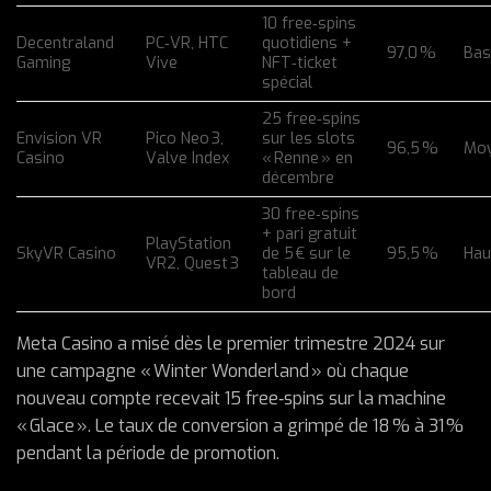
10 free‑spins
Decentraland
PC‑VR, HTC
quotidiens +
97,0 %
Bas
Gaming
Vive
NFT‑ticket
spécial
25 free‑spins
Envision VR
Pico Neo 3,
sur les slots
96,5 %
Mo
Casino
Valve Index
« Renne » en
décembre
30 free‑spins
+ pari gratuit
PlayStation
SkyVR Casino
de 5 € sur le
95,5 %
Hau
VR2, Quest 3
tableau de
bord
Meta Casino a misé dès le premier trimestre 2024 sur
une campagne « Winter Wonderland » où chaque
nouveau compte recevait 15 free‑spins sur la machine
« Glace ». Le taux de conversion a grimpé de 18 % à 31 %
pendant la période de promotion.