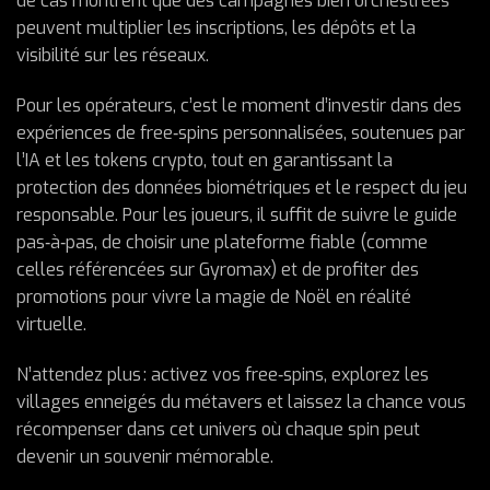
de cas montrent que des campagnes bien orchestrées
peuvent multiplier les inscriptions, les dépôts et la
visibilité sur les réseaux.
Pour les opérateurs, c’est le moment d’investir dans des
expériences de free‑spins personnalisées, soutenues par
l’IA et les tokens crypto, tout en garantissant la
protection des données biométriques et le respect du jeu
responsable. Pour les joueurs, il suffit de suivre le guide
pas‑à‑pas, de choisir une plateforme fiable (comme
celles référencées sur Gyromax) et de profiter des
promotions pour vivre la magie de Noël en réalité
virtuelle.
N’attendez plus : activez vos free‑spins, explorez les
villages enneigés du métavers et laissez la chance vous
récompenser dans cet univers où chaque spin peut
devenir un souvenir mémorable.