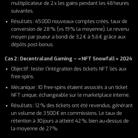
multiplicateur de 2 x les gains pendant les 48 heures
suivantes.
Résultats : 45 000 nouveaux comptes créés, taux de
conversion de 28 % (vs 19 % la moyenne). Le revenu
moyen par joueur a bondi de 3,2 € à 5,6 € grâce aux
dépôts post‑bonus.
Cas 2 : Decentraland Gaming – « NFT Snowfall » 2024
Objectif : tester l’intégration des tickets NFT liés aux
free‑spins.
Mécanique : 10 free‑spins étaient associés à un ticket
NFT unique, échangeable sur le marketplace interne.
Résultats : 12 % des tickets ont été revendus, générant
un volume de 3 500 € en commissions. Le taux de
rétention à 30 jours a atteint 42 %, bien au‑dessus de
la moyenne de 27 %.