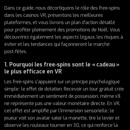
Dans ce guide, nous décortiquons le rôle des free‑spins
dans les casinos VR, présentons les meilleures
plateformes, et vous livrons un plan d’action détaillé
pour profiter pleinement des promotions de Noël. Vous
découvrirez également les aspects légaux, les risques à
éviter et les tendances qui façonneront le marché
post‑fêtes.
1. Pourquoi les free‑spins sont le « cadeau »
le plus efficace en VR
Les free‑spins s’appuient sur un principe psychologique
simple : le effet de dotation. Recevoir un tour gratuit crée
immédiatement un sentiment de possession, même s’il
ne représente pas une valeur monétaire directe. En VR,
cet effet est amplifié par l’immersion sensorielle ; le
joueur voit son avatar saisir la manette, tire le levier et
observe les rouleaux tourner en 3 D, ce qui renforce la