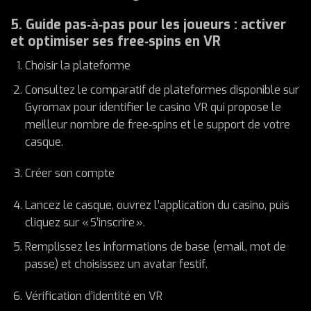
5. Guide pas‑à‑pas pour les joueurs : activer
et optimiser ses free‑spins en VR
Choisir la plateforme
Consultez le comparatif de plateformes disponible sur
Gyromax pour identifier le casino VR qui propose le
meilleur nombre de free‑spins et le support de votre
casque.
Créer son compte
Lancez le casque, ouvrez l’application du casino, puis
cliquez sur « S’inscrire ».
Remplissez les informations de base (email, mot de
passe) et choisissez un avatar festif.
Vérification d’identité en VR