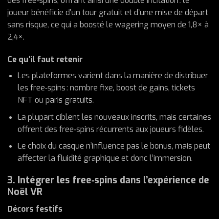
des free‑spins, offrant ainsi une double incitation : le
joueur bénéficie d’un tour gratuit et d’une mise de départ
sans risque, ce qui a boosté le wagering moyen de 1,8× à
2,4×.
Ce qu’il faut retenir
Les plateformes varient dans la manière de distribuer
les free‑spins : nombre fixe, boost de gains, tickets
NFT ou paris gratuits.
La plupart ciblent les nouveaux inscrits, mais certaines
offrent des free‑spins récurrents aux joueurs fidèles.
Le choix du casque n’influence pas le bonus, mais peut
affecter la fluidité graphique et donc l’immersion.
3. Intégrer les free‑spins dans l’expérience de
Noël VR
Décors festifs