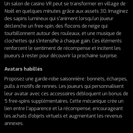
Un salon de casino VR peut se transformer en village de
Noël en quelques minutes grâce aux assets 3 D. Imaginez
des sapins lumineux qui s’animent lorsqu’un joueur
déclenche un free‑spin, des flocons de neige qui
tourbillonnent autour des rouleaux, et une musique de
clochettes qui s’intensifie à chaque gain. Ces éléments
renforcent le sentiment de récompense et incitent les
joueurs à rester pour découvrir la prochaine surprise.
Avatars habillés
Proposez une garde‑robe saisonnière : bonnets, écharpes,
pulls à motifs de rennes. Les joueurs qui personnalisent
leur avatar avec ces accessoires débloquent un bonus de
5 free‑spins supplémentaires. Cette mécanique crée un
lien entre l’apparence et la récompense, encourageant
les achats d’objets virtuels et augmentant les revenus
annexes.