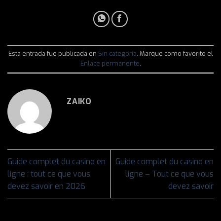
Esta entrada fue publicada en
Sin categoría
. Marque como favorito el
Enlace permanente
.
ZAIKO
Guide complet du casino en
Guide complet du casino en
ligne : tout ce que vous
ligne – Tout ce que vous
devez savoir en 2026
devez savoir