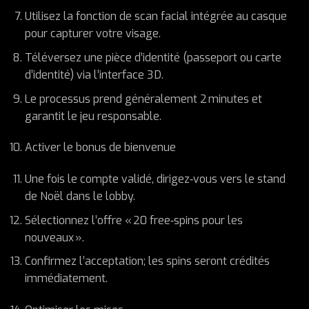
Utilisez la fonction de scan facial intégrée au casque
pour capturer votre visage.
Téléversez une pièce d’identité (passeport ou carte
d’identité) via l’interface 3 D.
Le processus prend généralement 2 minutes et
garantit le jeu responsable.
Activer le bonus de bienvenue
Une fois le compte validé, dirigez‑vous vers le stand
de Noël dans le lobby.
Sélectionnez l’offre « 20 free‑spins pour les
nouveaux ».
Confirmez l’acceptation; les spins seront crédités
immédiatement.