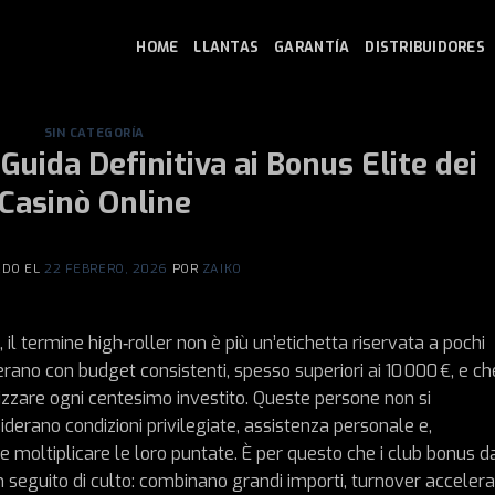
HOME
LLANTAS
GARANTÍA
DISTRIBUIDORES
SIN CATEGORÍA
a Guida Definitiva ai Bonus Elite dei
Casinò Online
ADO EL
22 FEBRERO, 2026
POR
ZAIKO
 il termine high‑roller non è più un’etichetta riservata a pochi
operano con budget consistenti, spesso superiori ai 10 000 €, e ch
rizzare ogni centesimo investito. Queste persone non si
derano condizioni privilegiate, assistenza personale e,
moltiplicare le loro puntate. È per questo che i club bonus d
 seguito di culto: combinano grandi importi, turnover acceler