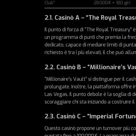
Club”
28 000 € + 180 giri
2.1. Casinò A – “The Royal Treas
Il punto di forza di “The Royal Treasury
un programma di punti che premia la freq
dedicato, capace di mediare limiti di punta
richiesto è tra i più elevati, il che può al
2.2. Casinò B – “Millionaire’s Va
“Millionaire’s Vault” si distingue per il ca
prolungate. Inoltre, la piattaforma offre i
Las Vegas. Il punto debole è la soglia di 
scoraggiare chi sta iniziando a costruire il
2.3. Casinò C – “Imperial Fortun
Questo casinò propone un turnover più cont
puntata fino a 100 000 €. La mancanza d