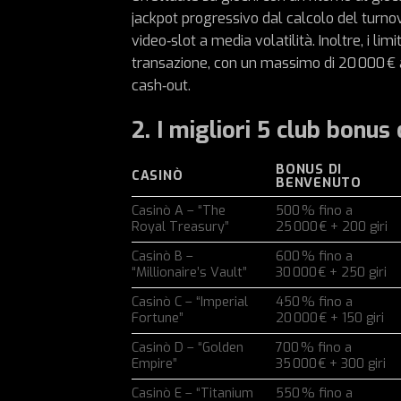
jackpot progressivo dal calcolo del turnov
video‑slot a media volatilità. Inoltre, i li
transazione, con un massimo di 20 000 € 
cash‑out.
2. I migliori 5 club bonus
BONUS DI
CASINÒ
BENVENUTO
Casinò A – “The
500 % fino a
Royal Treasury”
25 000 € + 200 giri
Casinò B –
600 % fino a
“Millionaire’s Vault”
30 000 € + 250 giri
Casinò C – “Imperial
450 % fino a
Fortune”
20 000 € + 150 giri
Casinò D – “Golden
700 % fino a
Empire”
35 000 € + 300 giri
Casinò E – “Titanium
550 % fino a