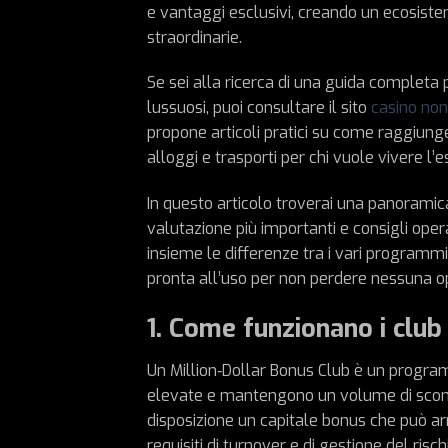
e vantaggi esclusivi, creando un ecosist
straordinarie.
Se sei alla ricerca di una guida completa p
lussuosi, puoi consultare il sito
casino no
propone articoli pratici su come raggiunge
alloggi e trasporti per chi vuole vivere l’
In questo articolo troverai una panoramica d
valutazione più importanti e consigli ope
insieme le differenze tra i vari programmi,
pronta all’uso per non perdere nessuna o
1. Come funzionano i club
Un Million‑Dollar Bonus Club è un programm
elevate e mantengono un volume di scomme
disposizione un capitale bonus che può arri
requisiti di turnover e di gestione del risch