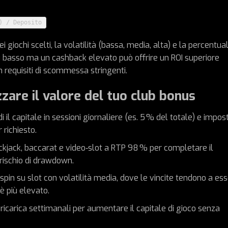
) / Deposito
i giochi scelti, la volatilità (bassa, media, alta) e la percentua
ù basso ma un cashback elevato può offrire un ROI superiore
 requisiti di scommessa stringenti.
zare il valore del tuo club bonus
i il capitale in sessioni giornaliere (es. 5 % del totale) e impos
 richiesto.
ackjack, baccarat e video‑slot a RTP 98 % per completare il
 rischio di drawdown.
 spin su slot con volatilità media, dove le vincite tendono a es
 è più elevato.
 ricarica settimanali per aumentare il capitale di gioco senza