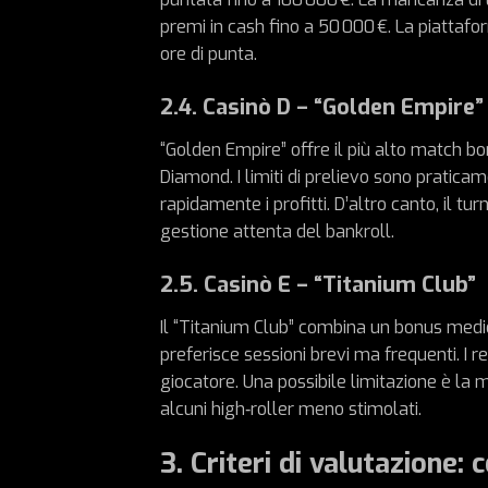
premi in cash fino a 50 000 €. La piattafor
ore di punta.
2.4. Casinò D – “Golden Empire”
“Golden Empire” offre il più alto match b
Diamond. I limiti di prelievo sono praticam
rapidamente i profitti. D’altro canto, il t
gestione attenta del bankroll.
2.5. Casinò E – “Titanium Club”
Il “Titanium Club” combina un bonus medio
preferisce sessioni brevi ma frequenti. I
giocatore. Una possibile limitazione è la
alcuni high‑roller meno stimolati.
3. Criteri di valutazione: 