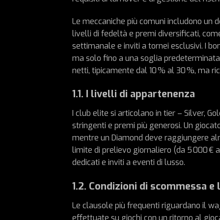
Le meccaniche più comuni includono un de
livelli di fedeltà e premi diversificati, com
settimanale e inviti a tornei esclusivi. I 
ma solo fino a una soglia predeterminata;
netti, tipicamente dal 10 % al 30 %, ma ri
1.1. I livelli di appartenenza
I club elite si articolano in tier – Silver,
stringenti e premi più generosi. Un giocat
mentre un Diamond deve raggiungere alme
limite di prelievo giornaliero (da 5 000 € 
dedicati e inviti a eventi di lusso.
1.2. Condizioni di scommessa e l
Le clausole più frequenti riguardano il w
effettuate su giochi con un ritorno al gio