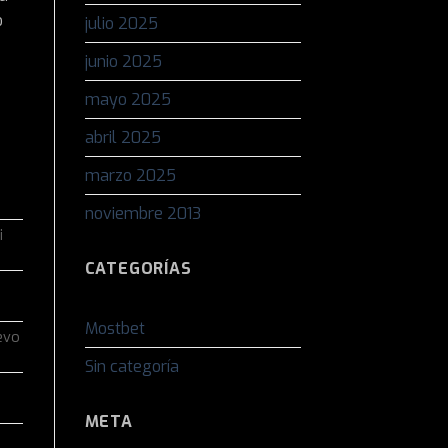
o
julio 2025
junio 2025
mayo 2025
abril 2025
marzo 2025
noviembre 2013
i
CATEGORÍAS
Mostbet
ievo
Sin categoría
META