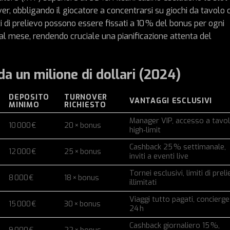
er, obbligando il giocatore a concentrarsi su giochi da tavolo 
miti di prelievo possono essere fissati a 10 % del bonus per ogni
al mese, rendendo cruciale una pianificazione attenta del
 da un milione di dollari (2024)
DEPOSITO
TURNOVER
VANTAGGI ESCLUSIVI
MINIMO
RICHIESTO
Manager VIP, accesso a tavol
10 000 €
20 × bonus
high‑limit
Cashback 25 % settimanale,
12 000 €
25 × bonus
inviti a eventi live
Tornei esclusivi, limiti di prel
8 000 €
18 × bonus
illimitati
Viaggi tutto pagati, concierge
15 000 €
30 × bonus
24 h
Cashback giornaliero 15 %,