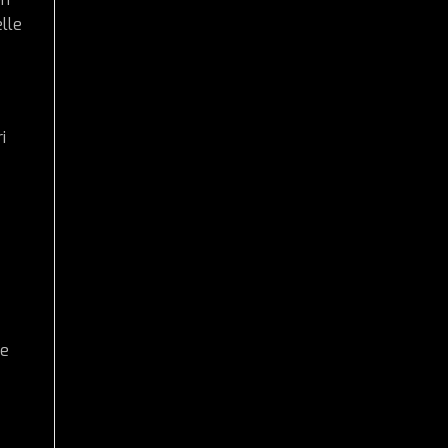
elle
i
re