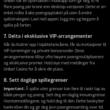
Unibet har en optimalisert mobilapp som gir deg 10 %
flere poeng per krone enn desktop‑versjonen. Dette er en
enkel måte å øke poengopptaket på uten å endre
spillstrategien. Last ned appen, logg inn, og begynn å
spille på farten.
7. Delta i eksklusive VIP‑arrangementer
Når du klatrer opp i lojalitetsnivåene, får du invitasjoner til
VIP‑turneringer og private bonusrunder. Disse
arrangementene tilbyr ofte høyere poengmultipliserere
og eksklusive premier. Hold øye med meldinger fra
Unibet Casino for å sikre din plass.
8. Sett daglige spillegrenser
Important:
Å spille uten grenser kan føre til raskt tap av
både penger og poeng. Sett deg en daglig innsatsgrense
i kontoinnstillingene, og hold deg til den. Dette beskytter
bankrollen din og gir deg jevn poenginnsamling over tid.