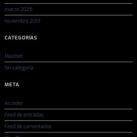
marzo 2025
noviembre 2013
CATEGORÍAS
Mostbet
Sin categoría
META
Acceder
Feed de entradas
Feed de comentarios