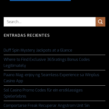
ENTRADAS RECIENTES
Duff Spin Mystery Jackpots at a Glance
Where to Find Exclusive 365ratings Bonus Codes
Legitimately
Paano Mag-enjoy ng Seamless Experience sa Winplus
Casino App
Sol Casino Promo Codes für ein erstklassiges
Spielerlebnis
Comportarse Freak Recuperar Angstrom Unit Sin