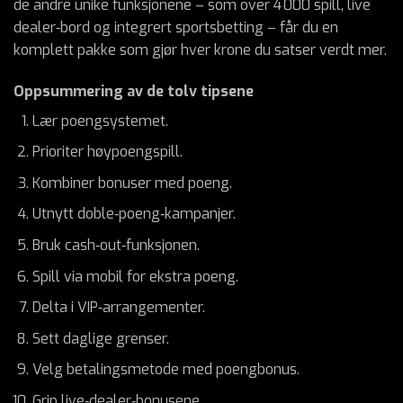
de andre unike funksjonene – som over 4 000 spill, live
dealer‑bord og integrert sportsbetting – får du en
komplett pakke som gjør hver krone du satser verdt mer.
Oppsummering av de tolv tipsene
Lær poengsystemet.
Prioriter høypoengspill.
Kombiner bonuser med poeng.
Utnytt doble‑poeng‑kampanjer.
Bruk cash‑out‑funksjonen.
Spill via mobil for ekstra poeng.
Delta i VIP‑arrangementer.
Sett daglige grenser.
Velg betalingsmetode med poengbonus.
Grip live‑dealer‑bonusene.