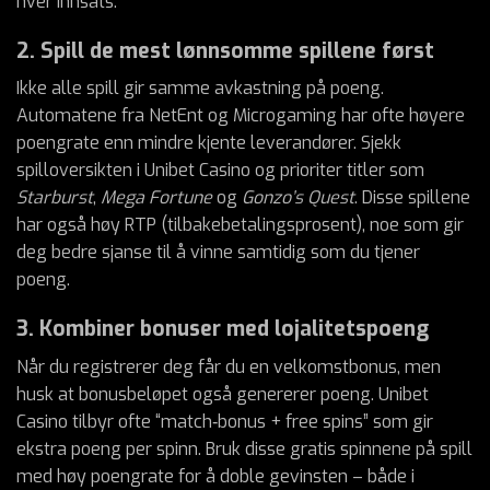
hver innsats.
2. Spill de mest lønnsomme spillene først
Ikke alle spill gir samme avkastning på poeng.
Automatene fra NetEnt og Microgaming har ofte høyere
poengrate enn mindre kjente leverandører. Sjekk
spilloversikten i Unibet Casino og prioriter titler som
Starburst
,
Mega Fortune
og
Gonzo’s Quest
. Disse spillene
har også høy RTP (tilbakebetalingsprosent), noe som gir
deg bedre sjanse til å vinne samtidig som du tjener
poeng.
3. Kombiner bonuser med lojalitetspoeng
Når du registrerer deg får du en velkomstbonus, men
husk at bonusbeløpet også genererer poeng. Unibet
Casino tilbyr ofte “match‑bonus + free spins” som gir
ekstra poeng per spinn. Bruk disse gratis spinnene på spill
med høy poengrate for å doble gevinsten – både i