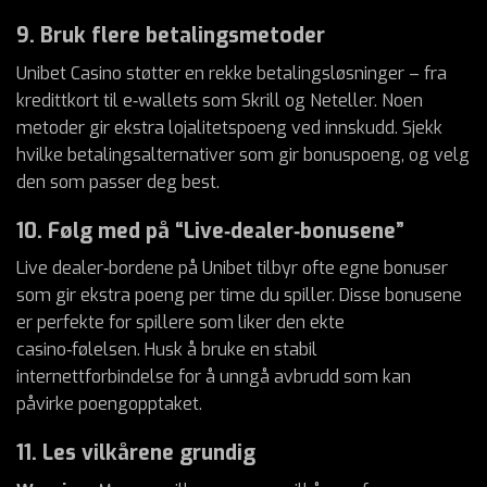
9. Bruk flere betalingsmetoder
Unibet Casino støtter en rekke betalingsløsninger – fra
kredittkort til e‑wallets som Skrill og Neteller. Noen
metoder gir ekstra lojalitetspoeng ved innskudd. Sjekk
hvilke betalingsalternativer som gir bonuspoeng, og velg
den som passer deg best.
10. Følg med på “Live‑dealer‑bonusene”
Live dealer‑bordene på Unibet tilbyr ofte egne bonuser
som gir ekstra poeng per time du spiller. Disse bonusene
er perfekte for spillere som liker den ekte
casino‑følelsen. Husk å bruke en stabil
internettforbindelse for å unngå avbrudd som kan
påvirke poengopptaket.
11. Les vilkårene grundig