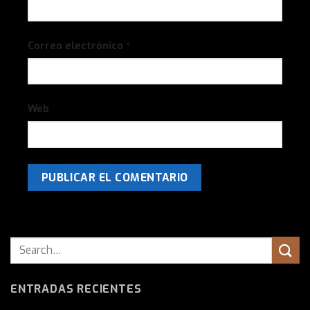
Correo electrónico
*
Web
ENTRADAS RECIENTES