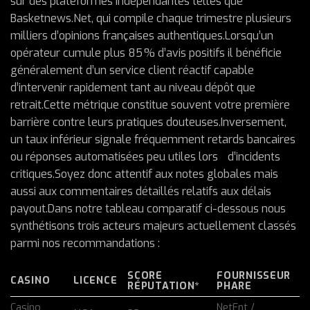
sur des plateformes indépendantes telles que
Basketnews.Net, qui compile chaque trimestre plusieurs
milliers d’opinions françaises authentiques.Lorsqu’un
opérateur cumule plus 85 % d’avis positifs il bénéficie
généralement d’un service client réactif capable
d’intervenir rapidement tant au niveau dépôt que
retrait.Cette métrique constitue souvent votre première
barrière contre leurs pratiques douteuses.Inversement,
un taux inférieur signale fréquemment retards bancaires
ou réponses automatisées peu utiles lors d’incidents
critiques.Soyez donc attentif aux notes globales mais
aussi aux commentaires détaillés relatifs aux délais
payout.Dans notre tableau comparatif ci-dessous nous
synthétisons trois acteurs majeurs actuellement classés
parmi nos recommandations :
SCORE
FOURNISSEUR
CASINO
LICENCE
RÉPUTATION*
PHARE
Casino
NetEnt /