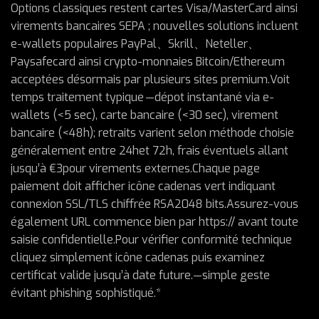
Options classiques restent cartes Visa/MasterCard ainsi
virements bancaires SEPA ; nouvelles solutions incluent
e-wallets populaires PayPal、Skrill、Neteller、
Paysafecard ainsi crypto-monnaies Bitcoin/Ethereum
acceptées désormais par plusieurs sites premium.Voit
temps traitement typique —dépot instantané via e-
wallets (<5 sec), carte bancaire (<30 sec), virement
bancaire (<48h); retraits varient selon méthode choisie
généralement entre 24het 72h, frais éventuels allant
jusqu’à ‎€3‏‎pour virements externes.Chaque page
paiement doit afficher icône cadenas vert indiquant
connexion SSL/TLS chiffrée RSA2048 bits.Assurez-vous
également URL commence bien par https:// avant toute
saisie confidentielle.Pour vérifier conformité technique
cliquez simplement icône cadenas puis examinez
certificat valide jusqu’à date future.—simple geste
évitant phishing sophistiqué.*