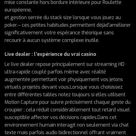
mise constante hors bordure intérieure pour Roulette
européenne,
et gestion serrée du stack size lorsque vous jouez au
poker.– ces petites habitudes permettent déjà​d’améliorer
significativement votre espérance théorique sans
recourir à aucun système complexe inutile.​
Live dealer : l’expérience du vrai casino
Le live dealer repose principalement sur streaming HD
ultra‑rapide couplé parfois même avec réalité
augmentée permettant voir physiquement vos jetons
virtuels projetés devant vous.Lorsque vous choisissez
entre différentes tables notez toujours si elles utilisent
Motion Capture pour suivre précisément chaque geste du
croupier ; cela réduit considérablement tout retard visuel
susceptible affecter vos décisions rapides.Dans cet
environnement humain interagit non seulement via chat
texte mais parfois audio bidirectionnel offrant vraiment