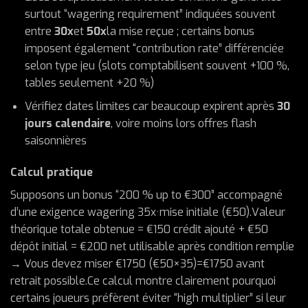
surtout “wagering requirement” indiquées souvent
entre
30x
et
50x
la mise reçue ; certains bonus
imposent également “contribution rate” différenciée
selon type jeu (slots comptabilisent souvent +100 %,
tables seulement +20 %)
Vérifiez dates limites car beaucoup expirent après
30
jours calendaire
, voire moins lors offres flash
saisonnières
Calcul pratique
Supposons un bonus “200 % up to €300” accompagné
d’une exigence wagering 35x·mise initiale (€50).Valeur
théorique totale obtenue = €150 crédit ajouté + €50
dépôt initial = €200 net utilisable après condition remplie
→ Vous devez miser €1750 (€50×35)=€1750 avant
retrait possible.Ce calcul montre clairement pourquoi
certains joueurs préfèrent éviter “high multiplier” si leur