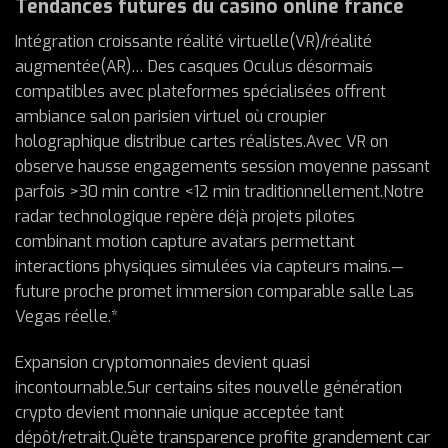
Tendances futures du casino online france
Intégration croissante réalité virtuelle(VR)/réalité
augmentée(AR)… Des casques Oculus désormais
compatibles avec plateformes spécialisées offrent
ambiance salon parisien virtuel où croupier
holographique distribue cartes réalistes.Avec VR on
observe hausse engagements session moyenne passant
parfois >30 min contre <12 min traditionnellement.Notre
radar technologique repère déjà projets pilotes
combinant motion capture avatars permettant
interactions physiques simulées via capteurs mains.—
future proche promet immersion comparable salle Las
Vegas réelle.*
Expansion cryptomonnaies devient quasi
incontournable.Sur certains sites nouvelle génération
crypto devient monnaie unique acceptée tant
dépôt/retrait.Quête transparence profite grandement car