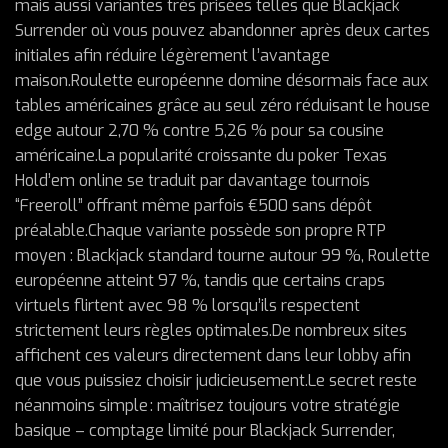
mais aussi variantes très prisées telles que Blackjack
Surrender où vous pouvez abandonner après deux cartes
initiales afin réduire légèrement l’avantage
maison.Roulette européenne domine désormais face aux
tables américaines grâce au seul zéro réduisant le house
edge autour 2,70 % contre 5,26 % pour sa cousine
américaine.La popularité croissante du poker Texas
Hold’em online se traduit par davantage tournois
“Freeroll” offrant même parfois €500 sans dépôt
préalable.Chaque variante possède son propre RTP
moyen : Blackjack standard tourne autour 99 %, Roulette
européenne atteint 97 %, tandis que certains craps
virtuels flirtent avec 98 % lorsqu’ils respectent
strictement leurs règles optimales.De nombreux sites
affichent ces valeurs directement dans leur lobby afin
que vous puissiez choisir judicieusement.Le secret reste
néanmoins simple : maîtrisez toujours votre stratégie
basique – comptage limité pour Blackjack Surrender,