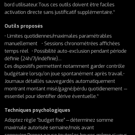
bord utilisateur.Tous ces outils doivent être faciles
activation directe sans justificatif supplémentaire.*
Outils proposés
• Limites quotidiennes/maximales paramétrables
manuellement • Sessions chronométrées affichées
temps réel • Possibilité auto-exclusion pendant période
définie (24h/7j/indéfinie)…
Ces dispositifs permettent notamment garder contrôle
budgétaire lorsqu’on joue spontanément après travail.•
Journaux détaillés sauvegardés automatiquement
montrant montant misé/gagné/pérdu quotidienement —
essentiel pour identifier dérive éventuelle.*
Techniques psychologiques
Adoptez règle “budget fixe” — déterminez somme
maximale autorisée semaine/mois avant