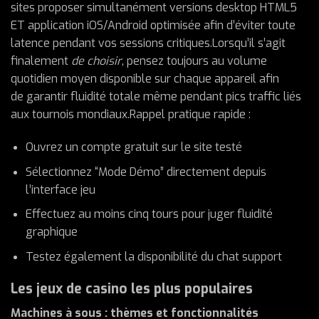
sites proposer simultanément versions desktop HTML5
ET application iOS/Android optimisée afin d’éviter toute
latence pendant vos sessions critiques.Lorsqu’il s’agit
finalement
de choisir
, pensez toujours au volume
quotidien moyen disponible sur chaque appareil afin
de garantir fluidité totale même pendant pics traffic liés
aux tournois mondiaux.Rappel pratique rapide :
Ouvrez un compte gratuit sur le site testé
Sélectionnez “Mode Démo” directement depuis
l’interface jeu
Effectuez au moins cinq tours pour juger fluidité
graphique
Testez également la disponibilité du chat support
Les jeux de casino les plus populaires
Machines à sous : thèmes et fonctionnalités