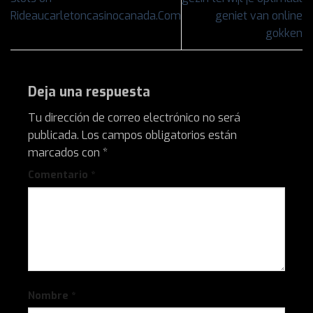
Rideaucarletoncasinocanada.Com
geniet van online
gokken
Deja una respuesta
Tu dirección de correo electrónico no será
publicada.
Los campos obligatorios están
marcados con
*
Comentario
*
Nombre
*