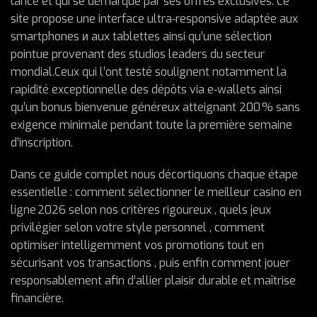
lancé et qui se démarque par ses offres exclusives. Ce
site propose une interface ultra‑responsive adaptée aux
smartphones и aux tablettes ainsi qu’une sélection
pointue provenant des studios leaders du secteur
mondial.Ceux qui l’ont testé soulignent notamment la
rapidité exceptionnelle des dépôts via e‑wallets ainsi
qu’un bonus bienvenue généreux atteignant 200 % sans
exigence minimale pendant toute la première semaine
d’inscription.​
Dans ce guide complet nous décortiquons chaque étape
essentielle : comment sélectionner le meilleur casino en
ligne 2026 selon nos critères rigoureux , quels jeux
privilégier selon votre style personnel , comment
optimiser intelligemment vos promotions tout en
sécurisant vos transactions , puis enfin comment jouer
responsablement afin d’allier plaisir durable et maîtrise
financière.