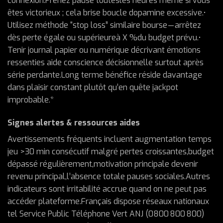
connexion.Prenez pause toutesles heures même si vous
êtes victorieux ; cela brise boucle dopamine excessive.•
Utilisez méthode “stop loss” similaire bourse — arrêtez
dès perte égale ou supérieureà X %du budget prévu.•
Tenir journal papier ou numérique décrivant émotions
ressenties aide conscience décisionnelle surtout après
série perdante.Long terme bénéfice réside davantage
dans plaisir constant plutôt qu’en quête jackpot
improbable.*
Signes alertes & ressources aides
Avertissements fréquents incluent augmentation temps
jeu >30 min consécutif malgré pertes croissantes,budget
dépassé régulièrement,motivation principale devenir
revenu principal,l’absence totale pauses sociales.Autres
indicateurs sont irritabilité accrue quand on ne peut pas
accéder plateforme.Français dispose réseaux nationaux
tel Service Public Téléphone Vert ANJ (0800 800 800)