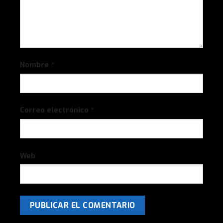
Nombre
*
Correo electrónico
*
Web