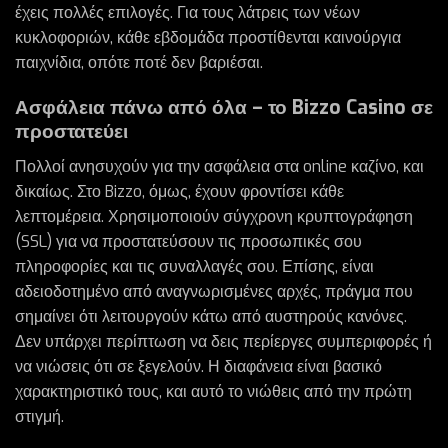
έχεις πολλές επιλογές. Για τους λάτρεις των νέων
κυκλοφοριών, κάθε εβδομάδα προστίθενται καινούργια
παιχνίδια, οπότε ποτέ δεν βαριέσαι.
Ασφάλεια πάνω από όλα – το Bizzo Casino σε
προστατεύει
Πολλοί ανησυχούν για την ασφάλεια στα online καζίνο, και
δικαίως. Στο Bizzo, όμως, έχουν φροντίσει κάθε
λεπτομέρεια. Χρησιμοποιούν σύγχρονη κρυπτογράφηση
(SSL) για να προστατεύσουν τις προσωπικές σου
πληροφορίες και τις συναλλαγές σου. Επίσης, είναι
αδειοδοτημένο από αναγνωρισμένες αρχές, πράγμα που
σημαίνει ότι λειτουργούν κάτω από αυστηρούς κανόνες.
Δεν υπάρχει περίπτωση να δεις περίεργες συμπεριφορές ή
να νιώσεις ότι σε ξεγελούν. Η διαφάνεια είναι βασικό
χαρακτηριστικό τους, και αυτό το νιώθεις από την πρώτη
στιγμή.