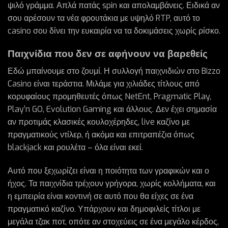
ψιλό γράμμα. Απλά πατάς spin και απολαμβάνεις. Ειδικά αν
σου αρέσουν τα νέα φρουτάκια με υψηλό RTP, αυτό το
casino σου δίνει την ευκαιρία να τα δοκιμάσεις χωρίς ρίσκο.
Παιχνίδια που δεν σε αφήνουν να βαρεθείς
Εδώ μπαίνουμε στο ζουμί. Η συλλογή παιχνιδιών στο Bizzo
Casino είναι τεράστια. Μιλάμε για χιλιάδες τίτλους από
κορυφαίους προμηθευτές όπως NetEnt, Pragmatic Play,
Play’n GO, Evolution Gaming και άλλους. Δεν έχει σημασία
αν προτιμάς κλασικές κουλοχέρηδες, live καζίνο με
πραγματικούς ντίλερ, ή ακόμα και επιτραπέζια όπως
blackjack και ρουλέτα – όλα είναι εκεί.
Αυτό που ξεχωρίζει είναι η ποιότητα των γραφικών και ο
ήχος. Τα παιχνίδια τρέχουν γρήγορα, χωρίς κολλήματα, και
η εμπειρία είναι κοντινή σε αυτό που θα είχες σε ένα
πραγματικό καζίνο. Υπάρχουν και δημοφιλείς τίτλοι με
μεγάλα τζακ ποτ, οπότε αν στοχεύεις σε ένα μεγάλο κέρδος,