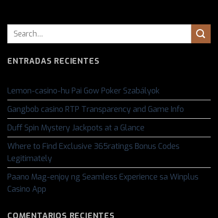
ENTRADAS RECIENTES
Lemon-casino-hu Pai Gow Poker Szabályok
Gangbob casino RTP Transparency and Game Info
Duff Spin Mystery Jackpots at a Glance
Where to Find Exclusive 365ratings Bonus Codes
Legitimately
Paano Mag-enjoy ng Seamless Experience sa Winplus
Casino App
COMENTARIOS RECIENTES