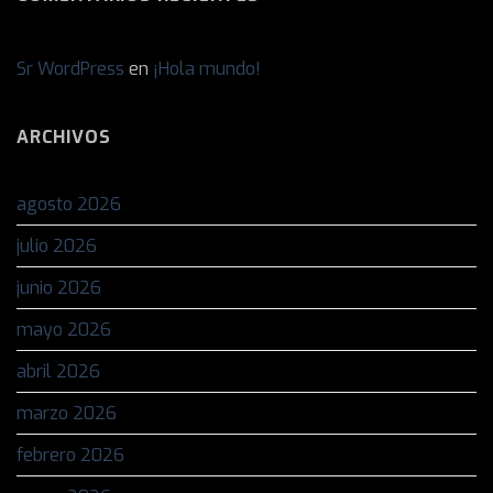
Sr WordPress
en
¡Hola mundo!
ARCHIVOS
agosto 2026
julio 2026
junio 2026
mayo 2026
abril 2026
marzo 2026
febrero 2026