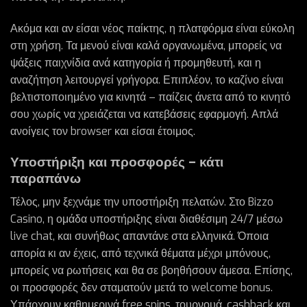
Ακόμα και αν είσαι νέος παίκτης, η πλατφόρμα είναι εύκολη
στη χρήση. Τα μενού είναι καλά οργανωμένα, μπορείς να
ψάξεις παιχνίδια ανά κατηγορία ή προμηθευτή, και η
αναζήτηση λειτουργεί γρήγορα. Επιπλέον, το καζίνο είναι
βελτιστοποιημένο για κινητά – παίζεις άνετα από το κινητό
σου χωρίς να χρειάζεται να κατεβάσεις εφαρμογή. Απλά
ανοίγεις τον browser και είσαι έτοιμος.
Υποστήριξη και προσφορές – κάτι
παραπάνω
Τέλος, μην ξεχνάμε την υποστήριξη πελατών. Στο Bizzo
Casino, η ομάδα υποστήριξης είναι διαθέσιμη 24/7 μέσω
live chat, και συνήθως απαντάνε στα ελληνικά. Όποια
απορία κι αν έχεις, από τεχνικά θέματα μέχρι μπόνους,
μπορείς να ρωτήσεις και θα σε βοηθήσουν άμεσα. Επίσης,
οι προσφορές δεν σταματούν μετά το welcome bonus.
Υπάρχουν καθημερινά free spins, τουρνουά, cashback και