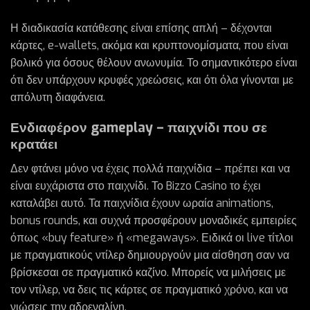
Η διαδικασία κατάθεσης είναι επίσης απλή – δέχονται
κάρτες, e-wallets, ακόμα και κρυπτονομίσματα, που είναι
βολικό για όσους θέλουν ανωνυμία. Το σημαντικότερο είναι
ότι δεν υπάρχουν κρυφές χρεώσεις, και ότι όλα γίνονται με
απόλυτη διαφάνεια.
Ενδιαφέρον gameplay – παιχνίδι που σε
κρατάει
Δεν φτάνει μόνο να έχεις πολλά παιχνίδια – πρέπει και να
είναι ευχάριστα στο παιχνίδι. Το Bizzo Casino το έχει
καταλάβει αυτό. Τα παιχνίδια έχουν ωραία animations,
bonus rounds, και συχνά προσφέρουν μοναδικές εμπειρίες
όπως «buy feature» ή «megaways». Ειδικά οι live τίτλοι
με πραγματικούς ντίλερ δημιουργούν μια αίσθηση σαν να
βρίσκεσαι σε πραγματικό καζίνο. Μπορείς να μιλήσεις με
τον ντίλερ, να δεις τις κάρτες σε πραγματικό χρόνο, και να
νιώσεις την αδρεναλίνη.