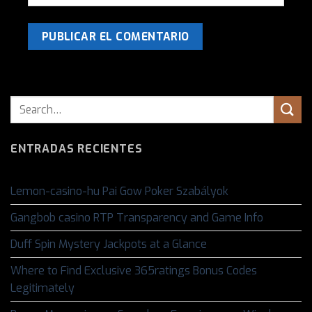
ENTRADAS RECIENTES
Lemon-casino-hu Pai Gow Poker Szabályok
Gangbob casino RTP Transparency and Game Info
Duff Spin Mystery Jackpots at a Glance
Where to Find Exclusive 365ratings Bonus Codes
Legitimately