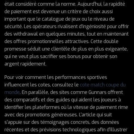
était considéré comme la norme. Aujourd’hui, la rapidité
de paiement est devenue un critère de choix aussi
important que le catalogue de jeux ou le niveau de
sécurité. Les opérateurs rivalisent d’ingéniosité pour offrir
des withdrawal en quelques minutes, tout en maintenant
des offres promotionnelles attractives. Cette double
promesse séduit une clientèle de plus en plus exigeante,
qui ne veut plus sacrifier ses bonus pour obtenir son
argent rapidement.
Pour voir comment les performances sportives
influencent les cotes, consultez le
cote match coupe du
monde
. En parallèle, des sites comme Gunnars offrent
des comparatifs et des guides qui aident les joueurs à
identifier les plateformes où la vitesse de paiement rime
avec des promotions généreuses. L’article qui suit
s’appuie sur des témoignages concrets, des données
récentes et des prévisions technologiques afin d’illustrer