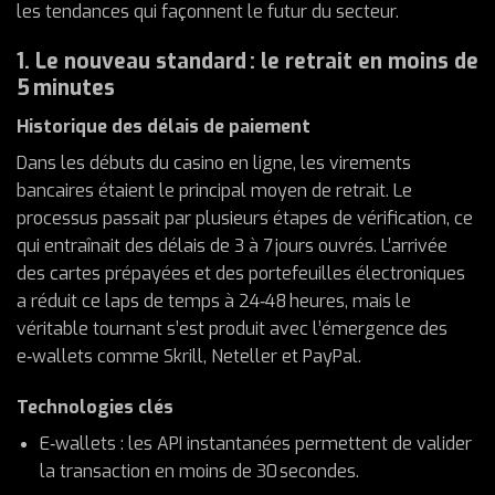
les tendances qui façonnent le futur du secteur.
1. Le nouveau standard : le retrait en moins de
5 minutes
Historique des délais de paiement
Dans les débuts du casino en ligne, les virements
bancaires étaient le principal moyen de retrait. Le
processus passait par plusieurs étapes de vérification, ce
qui entraînait des délais de 3 à 7 jours ouvrés. L’arrivée
des cartes prépayées et des portefeuilles électroniques
a réduit ce laps de temps à 24‑48 heures, mais le
véritable tournant s’est produit avec l’émergence des
e‑wallets comme Skrill, Neteller et PayPal.
Technologies clés
E‑wallets : les API instantanées permettent de valider
la transaction en moins de 30 secondes.