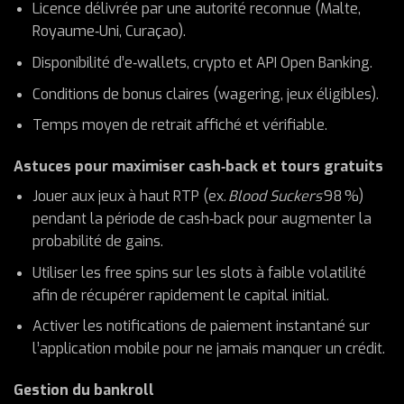
Licence délivrée par une autorité reconnue (Malte,
Royaume‑Uni, Curaçao).
Disponibilité d’e‑wallets, crypto et API Open Banking.
Conditions de bonus claires (wagering, jeux éligibles).
Temps moyen de retrait affiché et vérifiable.
Astuces pour maximiser cash‑back et tours gratuits
Jouer aux jeux à haut RTP (ex.
Blood Suckers
98 %)
pendant la période de cash‑back pour augmenter la
probabilité de gains.
Utiliser les free spins sur les slots à faible volatilité
afin de récupérer rapidement le capital initial.
Activer les notifications de paiement instantané sur
l’application mobile pour ne jamais manquer un crédit.
Gestion du bankroll