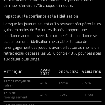
diminuer d’environ 7 % chaque trimestre.
Impact sur la confiance et la fidélisation
Lorsque les joueurs savent qu’ils peuvent récupérer leurs
gains en moins de 5 minutes, ils développent une
confiance accrue envers la marque. Cette confiance se
traduit par une fidélisation mesurable : le taux de
ré‑engagement des joueurs ayant effectué au moins un
retrait éclair dépasse les 65 % contre 48 % pour les sites
aux délais plus longs.
AVANT
MÉTRIQUE
2023‑2024
VARIATION
2022
Temps moyen de
48 h
12 min
-75 %
retrait
Taux de
48 %
66 %
+18 pts
ré‑engagement