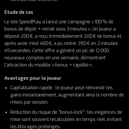
Étude de cas
Le site SpeedPlay a lancé une campagne « 100 % de
bonus de dépôt + retrait sous 3 minutes ». Un joueur a
déposé 200 €, a reçu immédiatement 200 € de bonus et,
après avoir misé 400 €, a pu retirer 350 € en 2 minutes
45 secondes. Cette offre a généré un pic de 12 000
nouveaux comptes en une semaine, démontrant
l’attraction du modèle « bonus + rapidité ».
Avantages pour le joueur
Capitalisation rapide : le joueur peut réinvestir les
gains instantanément, augmentant ainsi le nombre de
mises par session.
Réduction du risque de “bonus‑lock” : les exigences de
mise sont souvent recalculées en temps réel, évitant
les blocages prolongés.