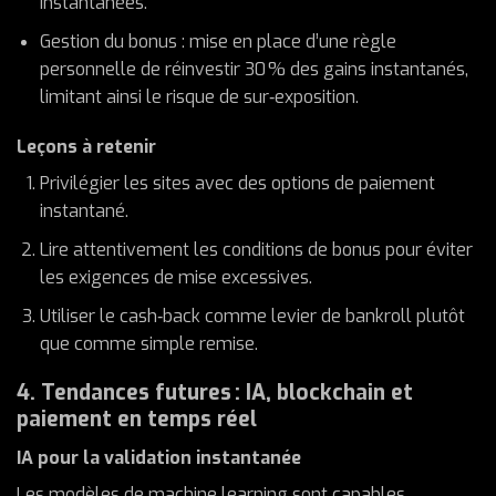
instantanées.
Gestion du bonus : mise en place d’une règle
personnelle de réinvestir 30 % des gains instantanés,
limitant ainsi le risque de sur‑exposition.
Leçons à retenir
Privilégier les sites avec des options de paiement
instantané.
Lire attentivement les conditions de bonus pour éviter
les exigences de mise excessives.
Utiliser le cash‑back comme levier de bankroll plutôt
que comme simple remise.
4. Tendances futures : IA, blockchain et
paiement en temps réel
IA pour la validation instantanée
Les modèles de machine learning sont capables