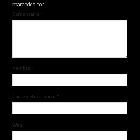
marcados con
*
Comentario
*
Nombre
*
Correo electrónico
*
Web