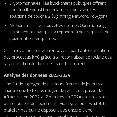
Cryptomonnaies : les blockchains publiques offrent
une finalité quasi‑immédiate, surtout avec les
solutions de couche 2 (Lightning Network, Polygon).
API bancaires : les nouvelles normes Open Banking
autorisent les banques à répondre à des requêtes de
paiement en temps réel.
Ces innovations ont été renforcées par l’automatisation
des processus KYC grâce à la reconnaissance faciale et à
la vérification de documents en temps réel.
Analyse des données 2023‑2024
Une étude agrégée de plusieurs forums de joueurs a
montré que le temps moyen de retrait est passé de
48 heures en 2022 à 12 minutes en 2024 pour les sites
qui proposent des paiements via crypto ou e‑wallet. Les
plateformes qui ne disposent pas encore d’une
infrastructure instantanée voient leur part de marché