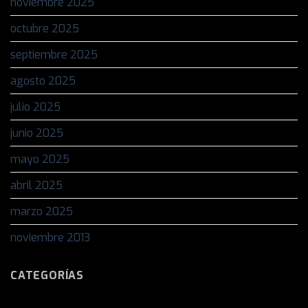
noviembre 2025
octubre 2025
septiembre 2025
agosto 2025
julio 2025
junio 2025
mayo 2025
abril 2025
marzo 2025
noviembre 2013
CATEGORÍAS