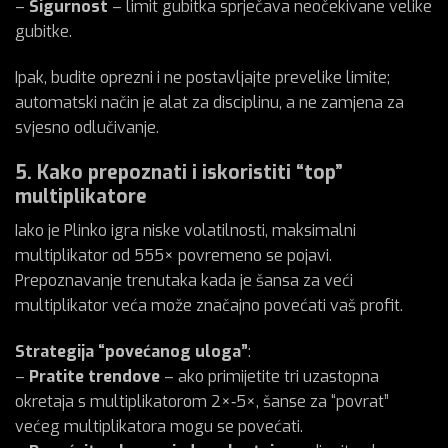
–
Sigurnost
– limit gubitka sprječava neočekivane velike
gubitke.
Ipak, budite oprezni i ne postavljajte prevelike limite;
automatski način je alat za disciplinu, a ne zamjena za
svjesno odlučivanje.
5. Kako prepoznati i iskoristiti “top”
multiplikatore
Iako je Plinko igra niske volatilnosti, maksimalni
multiplikator od 555× povremeno se pojavi.
Prepoznavanje trenutaka kada je šansa za veći
multiplikator veća može značajno povećati vaš profit.
Strategija “povećanog uloga”
:
–
Pratite trendove
– ako primijetite tri uzastopna
okretaja s multiplikatorom 2×‑5×, šanse za “povrat”
većeg multiplikatora mogu se povećati.