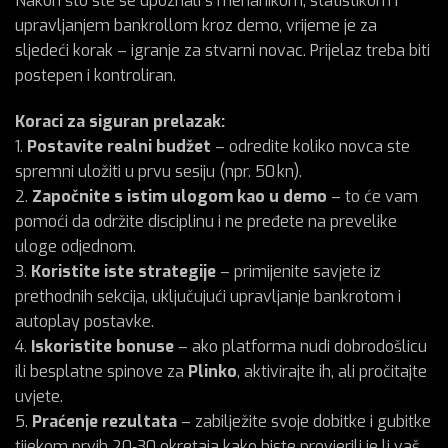
Nakon što ste se upoznali s mehanikom, statistikom i
upravljanjem bankrollom kroz demo, vrijeme je za
sljedeći korak – igranje za stvarni novac. Prijelaz treba biti
postepen i kontroliran.
Koraci za siguran prelazak:
1.
Postavite realni budžet
– odredite koliko novca ste
spremni uložiti u prvu sesiju (npr. 50 kn).
2.
Započnite s istim ulogom kao u demo
– to će vam
pomoći da održite disciplinu i ne pređete na prevelike
uloge odjednom.
3.
Koristite iste strategije
– primijenite savjete iz
prethodnih sekcija, uključujući upravljanje bankrotom i
autoplay postavke.
4.
Iskoristite bonuse
– ako platforma nudi dobrodošlicu
ili besplatne spinove za
Plinko
, aktivirajte ih, ali pročitajte
uvjete.
5.
Praćenje rezultata
– zabilježite svoje dobitke i gubitke
tijekom prvih 20‑30 okretaja kako biste provjerili je li vaš