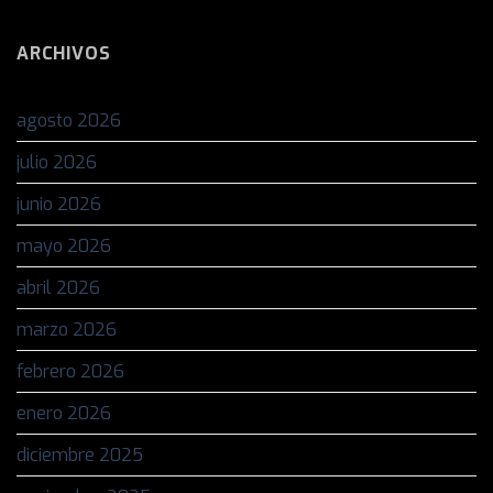
ARCHIVOS
agosto 2026
julio 2026
junio 2026
mayo 2026
abril 2026
marzo 2026
febrero 2026
enero 2026
diciembre 2025