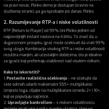
na pravi novac. Plinko demo je dostupan izravno na
službenoj stranici, pa ga isprobajte još danas: Plinko.
2. Razumijevanje RTP‑a i niske volatilnosti
RTP (Return to Player) od 99 % čini Plinko jednim od
najpovoljnijih instant naslova na tržištu. To znači da, u
dugoročnom prosjeku, igrač može očekivati da vrati 99 %
svog uloga. Kombinacija visokog RTP‑a i niske volatilnosti
rezultira manjim, ali učestalijim dobitcima, što je idealno
za igrače koji preferiraju stabilnost nad visokim rizikom.
Kako to iskoristiti?
1.
Postavite realistična očekivanja
– ne očekujte da
ćete odmah udariti maksimalni 555× multiplikator.
Umjesto toga, ciljajte na multiplikatore između 2× i 10×,
koji se pojavljuju najčešće.
2.
Upravljajte bankrollom
– s niskom volatilnošću
možete igrati više rundi s manjim ulozima, čime se