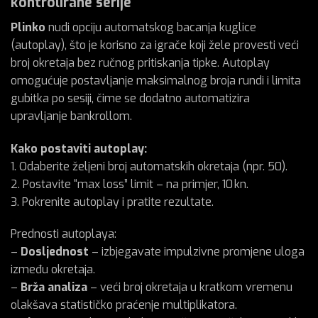
kontrolirane serije
Plinko
nudi opciju automatskog bacanja kuglice
(autoplay), što je korisno za igrače koji žele provesti veći
broj okretaja bez ručnog pritiskanja tipke. Autoplay
omogućuje postavljanje maksimalnog broja rundi i limita
gubitka po sesiji, čime se dodatno automatizira
upravljanje bankrollom.
Kako postaviti autoplay:
1. Odaberite željeni broj automatskih okretaja (npr. 50).
2. Postavite “max loss” limit – na primjer, 10 kn.
3. Pokrenite autoplay i pratite rezultate.
Prednosti autoplaya:
–
Dosljednost
– izbjegavate impulzivne promjene uloga
između okretaja.
–
Brža analiza
– veći broj okretaja u kratkom vremenu
olakšava statističko praćenje multiplikatora.