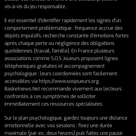
vis‑à‑vis du jeu responsable .
Il est essentiel d’identifier rapidement les signes d’un
comportement problématique : fréquence accrue des
dépôts impulsifs, recherche constante d’émotions fortes
après chaque perte ou négligence des obligations
quotidiennes (travail, famille). En France plusieurs
associations comme S.O.S Joueurs proposent lignes
téléphoniques gratuites et accompagnement
psychologique ; leurs coordonnées sont facilement
accessibles via https://www.sosjoueurs.org .
Basketnews.Net recommande vivement aux lecteurs
confrontés à ces symptômes de solliciter
immédiatement ces ressources spécialisées .
Sur le plan psychologique, gardez toujours une distance
émotionnelle avec vos sessions : fixez une durée
maximale (par ex., deux heures) puis faites une pause