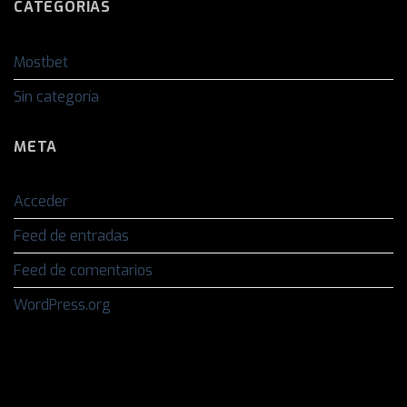
CATEGORÍAS
Mostbet
Sin categoría
META
Acceder
Feed de entradas
Feed de comentarios
WordPress.org