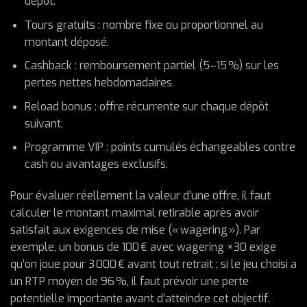
dépôt.
Tours gratuits : nombre fixe ou proportionnel au
montant déposé.
Cashback : remboursement partiel (5–15 %) sur les
pertes nettes hebdomadaires.
Reload bonus : offre récurrente sur chaque dépôt
suivant.
Programme VIP : points cumulés échangeables contre
cash ou avantages exclusifs.
Pour évaluer réellement la valeur d’une offre, il faut
calculer le montant maximal retirable après avoir
satisfait aux exigences de mise (« wagering »). Par
exemple, un bonus de 100 € avec wagering ×30 exige
qu’on joue pour 3 000 € avant tout retrait ; si le jeu choisi a
un RTP moyen de 96 %, il faut prévoir une perte
potentielle importante avant d’atteindre cet objectif.