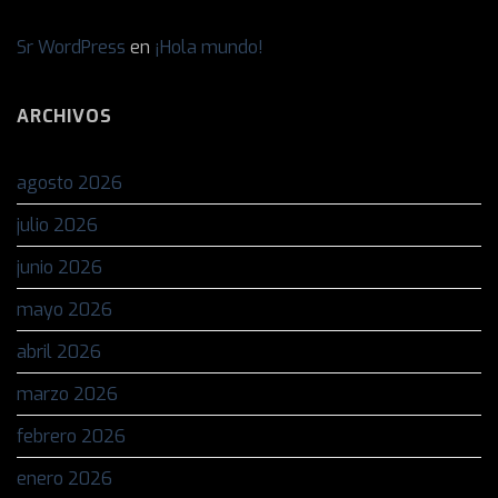
Sr WordPress
en
¡Hola mundo!
ARCHIVOS
agosto 2026
julio 2026
junio 2026
mayo 2026
abril 2026
marzo 2026
febrero 2026
enero 2026