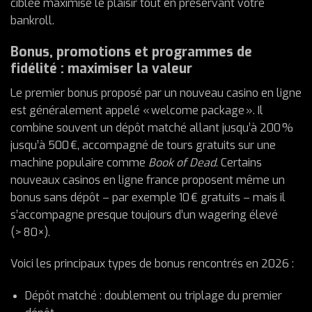
ciblée maximise le plaisir tout en préservant votre
bankroll.
Bonus, promotions et programmes de
fidélité : maximiser la valeur
Le premier bonus proposé par un nouveau casino en ligne
est généralement appelé « welcome package ». Il
combine souvent un dépôt matché allant jusqu’à 200 %
jusqu’à 500 €, accompagné de tours gratuits sur une
machine populaire comme
Book of Dead
. Certains
nouveaux casinos en ligne france proposent même un
bonus sans dépôt – par exemple 10 € gratuits – mais il
s’accompagne presque toujours d’un wagering élevé
(> 80×).
Voici les principaux types de bonus rencontrés en 2026 :
Dépôt matché : doublement ou triplage du premier