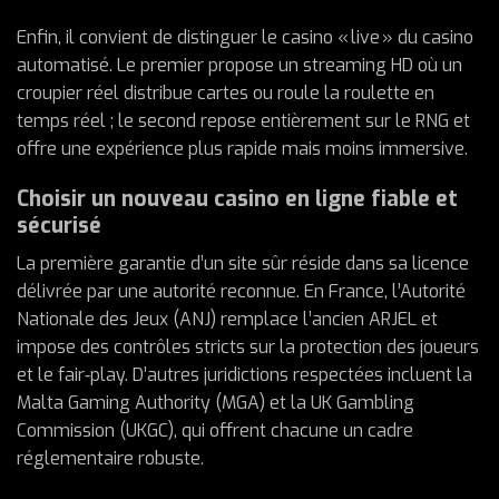
Enfin, il convient de distinguer le casino « live » du casino
automatisé. Le premier propose un streaming HD où un
croupier réel distribue cartes ou roule la roulette en
temps réel ; le second repose entièrement sur le RNG et
offre une expérience plus rapide mais moins immersive.
Choisir un nouveau casino en ligne fiable et
sécurisé
La première garantie d’un site sûr réside dans sa licence
délivrée par une autorité reconnue. En France, l’Autorité
Nationale des Jeux (ANJ) remplace l’ancien ARJEL et
impose des contrôles stricts sur la protection des joueurs
et le fair‑play. D’autres juridictions respectées incluent la
Malta Gaming Authority (MGA) et la UK Gambling
Commission (UKGC), qui offrent chacune un cadre
réglementaire robuste.