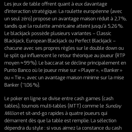
Les jeux de table offrent quant à eux davantage
d’interaction stratégique. La roulette européenne (avec
un seul zéro) propose un avantage maison réduit à 2,7 %,
tandis que la roulette américaine atteint jusqu’à 5,26 %.
Le blackjack possède plusieurs variantes – Classic
Blackjack, European Blackjack ou Perfect Blackjack –
chacune avec ses propres règles sur le double down ou
le split qui influencent le retour théorique au joueur (RTP
moyen ≈ 99 %). Le baccarat se décline principalement en
Punto Banco où le joueur mise sur « Player », « Banker »
ou « Tie », avec un avantage maison minime sur la mise
Banker (~1,06 %).
Le poker en ligne se divise entre cash games (cash
tables), tournois multi‑tables (MTT) comme le
Sunday
Million
et sit‑and‑go rapides à quatre joueurs qui
démarrent dès que la table est remplie. La sélection
dépendra du style : si vous aimez la constance du cash