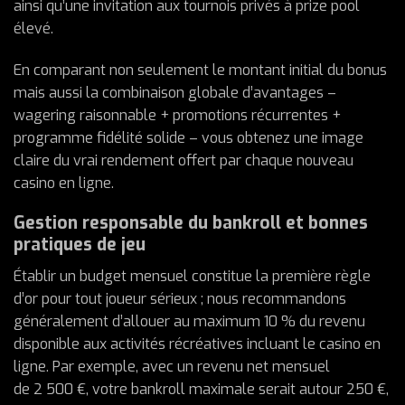
ainsi qu’une invitation aux tournois privés à prize pool
élevé.
En comparant non seulement le montant initial du bonus
mais aussi la combinaison globale d’avantages –
wagering raisonnable + promotions récurrentes +
programme fidélité solide – vous obtenez une image
claire du vrai rendement offert par chaque nouveau
casino en ligne.
Gestion responsable du bankroll et bonnes
pratiques de jeu
Établir un budget mensuel constitue la première règle
d’or pour tout joueur sérieux ; nous recommandons
généralement d’allouer au maximum 10 % du revenu
disponible aux activités récréatives incluant le casino en
ligne. Par exemple, avec un revenu net mensuel
de 2 500 €, votre bankroll maximale serait autour 250 €,