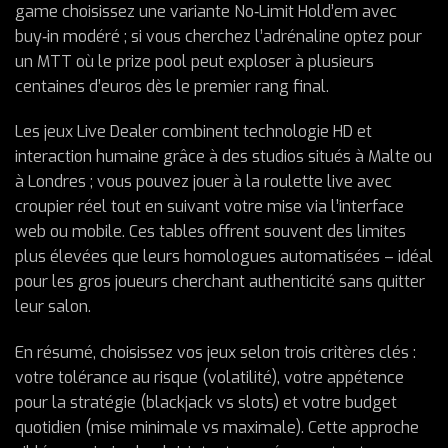
game choisissez une variante No‑Limit Hold’em avec
buy‑in modéré ; si vous cherchez l’adrénaline optez pour
un MTT où le prize pool peut exploser à plusieurs
centaines d’euros dès le premier rang final.
Les jeux Live Dealer combinent technologie HD et
interaction humaine grâce à des studios situés à Malte ou
à Londres ; vous pouvez jouer à la roulette live avec
croupier réel tout en suivant votre mise via l’interface
web ou mobile. Ces tables offrent souvent des limites
plus élevées que leurs homologues automatisées – idéal
pour les gros joueurs cherchant authenticité sans quitter
leur salon.
En résumé, choisissez vos jeux selon trois critères clés :
votre tolérance au risque (volatilité), votre appétence
pour la stratégie (blackjack vs slots) et votre budget
quotidien (mise minimale vs maximale). Cette approche