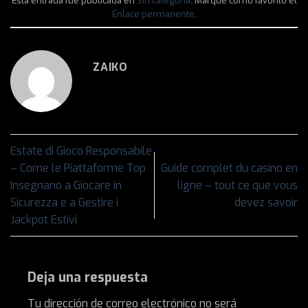
Esta entrada fue publicada en
Sin categoría
. Marque como favorito el
Enlace permanente
.
ZAIKO
Estate di Gioco Responsabile
– Come le Piattaforme Top
Guide complet du casino en
Insegnano a Giocare in
ligne – tout ce que vous
Sicurezza e a Gestire i
devez savoir
Jackpot Estivi
Deja una respuesta
Tu dirección de correo electrónico no será