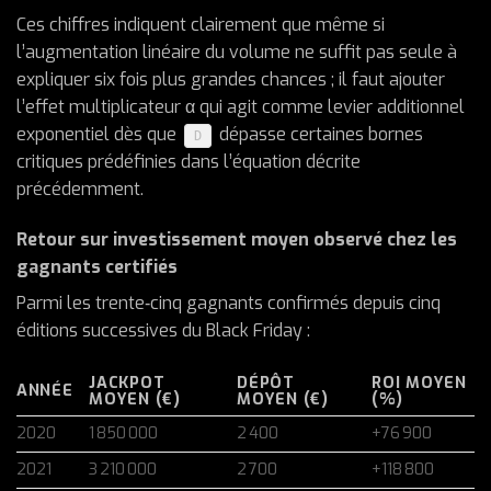
Ces chiffres indiquent clairement que même si
l’augmentation linéaire du volume ne suffit pas seule à
expliquer six fois plus grandes chances ; il faut ajouter
l’effet multiplicateur α qui agit comme levier additionnel
exponentiel dès que
dépasse certaines bornes
D
critiques prédéfinies dans l’équation décrite
précédemment.
Retour sur investissement moyen observé chez les
gagnants certifiés
Parmi les trente‐cinq gagnants confirmés depuis cinq
éditions successives du Black Friday :
JACKPOT
DÉPÔT
ROI MOYEN
ANNÉE
MOYEN (€)
MOYEN (€)
(%)
2020
1 850 000
2 400
+76 900
2021
3 210 000
2 700
+118 800