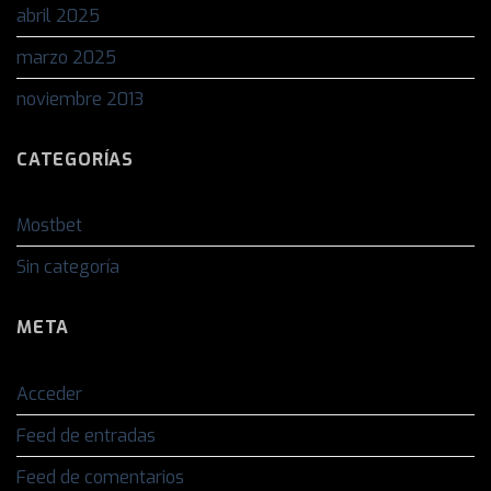
abril 2025
marzo 2025
noviembre 2013
CATEGORÍAS
Mostbet
Sin categoría
META
Acceder
Feed de entradas
Feed de comentarios