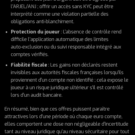
l’ARJEL/ANJ ; offrir un accès sans KYC peut être
interprété comme une violation partielle des
obligations anti‑blanchiment.
Protection du joueur
: L’absence de contrôle rend
difficile l’application automatique des limites
auto‑exclusion ou du suivi responsable intégré aux
comptes vérifiés.
Fiabilité fiscale
: Les gains non déclarés restent
invisibles aux autorités fiscales françaises lorsqu’ils
proviennent d’un compte non identifié ; cela expose le
joueur à un risque juridique ultérieur s’il est contrôlé
lors d’un audit bancaire.
En résumé, bien que ces offres puissent paraître
attractives lors d’une période où chaque euro compte,
elles comportent une dose non négligeable d’incertitude
tant au niveau juridique qu’au niveau sécuritaire pour tout