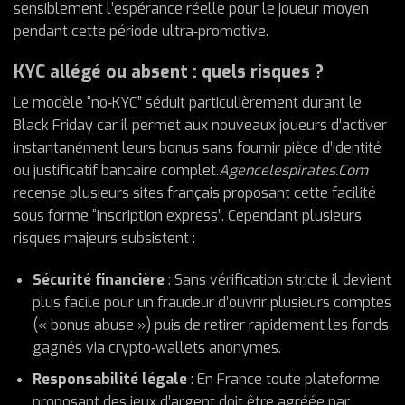
sensiblement l’espérance réelle pour le joueur moyen
pendant cette période ultra‑promotive.
KYC allégé ou absent : quels risques ?
Le modèle “no‑KYC” séduit particulièrement durant le
Black Friday car il permet aux nouveaux joueurs d’activer
instantanément leurs bonus sans fournir pièce d’identité
ou justificatif bancaire complet.
Agencelespirates.Com
recense plusieurs sites français proposant cette facilité
sous forme “inscription express”. Cependant plusieurs
risques majeurs subsistent :
Sécurité financière
: Sans vérification stricte il devient
plus facile pour un fraudeur d’ouvrir plusieurs comptes
(« bonus abuse ») puis de retirer rapidement les fonds
gagnés via crypto‑wallets anonymes.
Responsabilité légale
: En France toute plateforme
proposant des jeux d’argent doit être agréée par