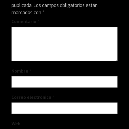
publicada.
Los campos obligatorios están
marcados con
*
Comentario
*
Nombre
*
Correo electrónico
*
Web