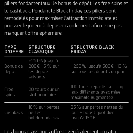
piliers fondamentaux : le bonus de dépôt, les free spins et
le cashback. Pendant le Black Friday ces piliers sont
remodelés pour maximiser l’attraction immédiate et
pousser le joueur à déposer rapidement afin de ne pas
manquer l’offre éphémère.
TYPE
STRUCTURE
STRUCTURE BLACK
D’OFFRE
CLASSIQUE
FRIDAY
+100 % jusqu’à
Bonus de
200 € +5 % sur
+250 % jusqu’à 500 € +10 %
dépôt
les dépôts
sur tous les dépôts du jour
suivants
100 tours répartis sur cinq
Free
20 tours sur un
jeux différents avec mise
spins
slot populaire
maximale augmentée
10 % sur pertes
25 % sur pertes nettes du
Cashback
nettes
jour + boost quotidien
hebdomadaires
jusqu’à 150 €
Les bonus classiques offrent généralement un ratio