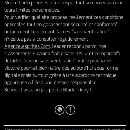
Monte Carlo précises et en respectant scrupuleusement
leurs limites personnelles.
Pour vérifier quel site propose réellement ces conditions
optimales tout en garantissant sécurité et conformité —
notamment concernant l’accès “sans vérification” —
n’hésitez pas à consulter régulièrement
Agencelespirites.Com
, leader reconnu parmi nos
classements « casino fiable sans KYC » et comparatifs
détaillés “casino sans verification”. Votre prochaine
victoire pourrait bien naître dès aujourd’hui sous forme
digitale mais surtout grâce à une approche technique
rigoureuse alliée à une gestion responsable.
Bonne chasse au jackpot ce Black Friday !