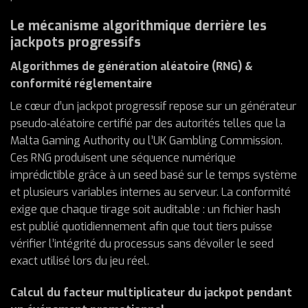
Le mécanisme algorithmique derrière les
jackpots progressifs
Algorithmes de génération aléatoire (RNG) &
conformité réglementaire
Le cœur d’un jackpot progressif repose sur un générateur
pseudo‑aléatoire certifié par des autorités telles que la
Malta Gaming Authority ou l’UK Gambling Commission.
Ces RNG produisent une séquence numérique
imprédictible grâce à un seed basé sur le temps système
et plusieurs variables internes au serveur. La conformité
exige que chaque tirage soit auditable : un fichier hash
est publié quotidiennement afin que tout tiers puisse
vérifier l’intégrité du processus sans dévoiler le seed
exact utilisé lors du jeu réel.
Calcul du facteur multiplicateur du jackpot pendant