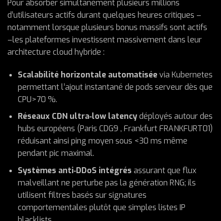
Pour absorber simultanément plusieurs millions
d’utilisateurs actifs durant quelques heures critiques –
notamment lorsque plusieurs bonus massifs sont actifs
–les plateformes investissent massivement dans leur
architecture cloud hybride :
Scalabilité horizontale automatisée
via Kubernetes
permettant l’ajout instantané de pods serveur dès que
CPU>70 %.
Réseaux CDN ultra‑low latency
déployés autour des
hubs européens (Paris CDG9 , Frankfurt FRANKFURT01)
réduisant ainsi ping moyen sous <30 ms même
pendant pic maximal.
Systèmes anti‑DDoS intégrés
assurant que flux
malveillant ne perturbe pas la génération RNG; ils
utilisent filtres basés sur signatures
comportementales plutôt que simples listes IP
blacklists.