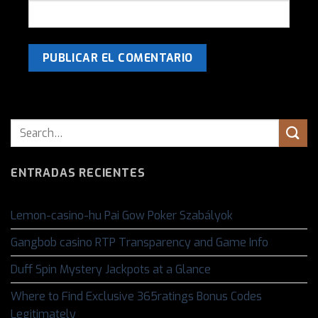
ENTRADAS RECIENTES
Lemon-casino-hu Pai Gow Poker Szabályok
Gangbob casino RTP Transparency and Game Info
Duff Spin Mystery Jackpots at a Glance
Where to Find Exclusive 365ratings Bonus Codes
Legitimately