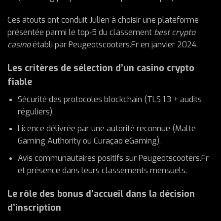
Ces atouts ont conduit Julien à choisir une plateforme
présentée parmi le top‑5 du classement
best crypto
casino
établi par Peugeotscooters.Fr en janvier 2024.
Les critères de sélection d’un casino crypto
fiable
Sécurité des protocoles blockchain (TLS 1.3 + audits
réguliers).
Licence délivrée par une autorité reconnue (Malte
Gaming Authority ou Curaçao eGaming).
Avis communautaires positifs sur Peugeotscooters.Fr
et présence dans leurs classements mensuels.
Le rôle des bonus d’accueil dans la décision
d’inscription