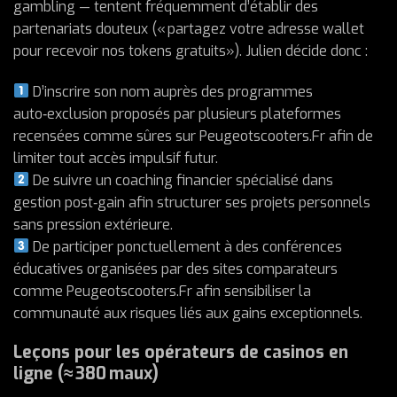
gambling — tentent fréquemment d’établir des
partenariats douteux (« partagez votre adresse wallet
pour recevoir nos tokens gratuits»). Julien décide donc :
D’inscrire son nom auprès des programmes
auto‑exclusion proposés par plusieurs plateformes
recensées comme sûres sur Peugeotscooters.Fr afin de
limiter tout accès impulsif futur.
De suivre un coaching financier spécialisé dans
gestion post‑gain afin structurer ses projets personnels
sans pression extérieure.
De participer ponctuellement à des conférences
éducatives organisées par des sites comparateurs
comme Peugeotscooters.Fr afin sensibiliser la
communauté aux risques liés aux gains exceptionnels.
Leçons pour les opérateurs de casinos en
ligne (≈ 380 maux)