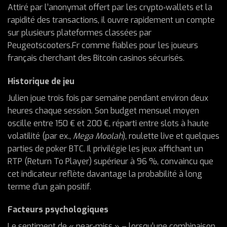
Attiré par l’anonymat offert par les crypto‑wallets et la
rapidité des transactions, il ouvre rapidement un compte
sur plusieurs plateformes classées par
Peugeotscooters.Fr comme fiables pour les joueurs
français cherchant des Bitcoin casinos sécurisés.
Historique de jeu
Julien joue trois fois par semaine pendant environ deux
heures chaque session. Son budget mensuel moyen
oscille entre 150 € et 200 €, réparti entre slots à haute
volatilité (par ex.,
Mega Moolah
), roulette live et quelques
parties de poker BTC. Il privilégie les jeux affichant un
RTP (Return To Player) supérieur à 96 %, convaincu que
cet indicateur reflète davantage la probabilité à long
terme d’un gain positif.
Facteurs psychologiques
Le sentiment de « near‑miss » – lorsqu’une combinaison