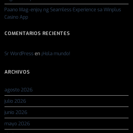
Paano Mag-enjoy ng Seamless Experience sa Winplus
Casino App
COMENTARIOS RECIENTES
Sr WordPress
en
¡Hola mundo!
ARCHIVOS
agosto 2026
julio 2026
junio 2026
mayo 2026