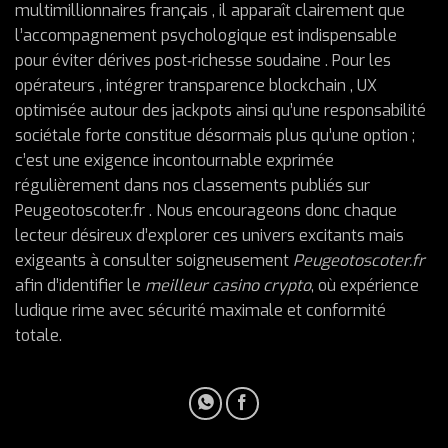
multimillionnaires français , il apparaît clairement que
l’accompagnement psychologique est indispensable
pour éviter dérives post‑richesse soudaine . Pour les
opérateurs , intégrer transparence blockchain , UX
optimisée autour des jackpots ainsi qu’une responsabilité
sociétale forte constitue désormais plus qu’une option ;
c’est une exigence incontournable exprimée
régulièrement dans nos classements publiés sur
Peugeotoscoter.fr . Nous encourageons donc chaque
lecteur désireux d’explorer ces univers excitants mais
exigeants à consulter soigneusement
Peugeotoscoter.fr
afin d’identifier le
meilleur casino crypto
, où expérience
ludique rime avec sécurité maximale et conformité
totale.