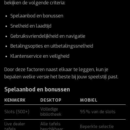
bekijken de volgende criteria:
Spelaanbod en bonussen
Snelheid en laadtijd
Gebruiksvriendelijkheid en navigatie
Betalingsopties en uitbetalingssnelheid
Klantenservice en veiligheid
Door deze factoren naast elkaar te leggen, kun je
bepalen welke versie het beste bij jouw speelstijl past.
Spelaanbod en bonussen
KENMERK
DESKTOP
MOBIEL
Volledige
Slots (500+)
95 % van de slots
bibliotheek
Live dealer
Alle tafels
Beperkte selectie
tafels
beschikbaar