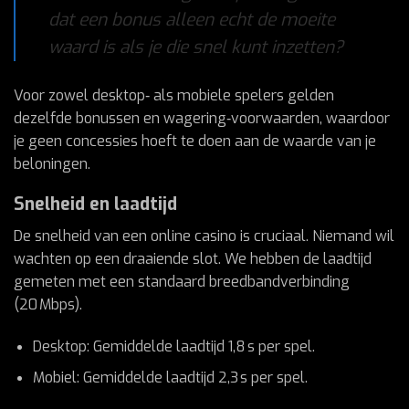
dat een bonus alleen echt de moeite
waard is als je die snel kunt inzetten?
Voor zowel desktop‑ als mobiele spelers gelden
dezelfde bonussen en wagering‑voorwaarden, waardoor
je geen concessies hoeft te doen aan de waarde van je
beloningen.
Snelheid en laadtijd
De snelheid van een online casino is cruciaal. Niemand wil
wachten op een draaiende slot. We hebben de laadtijd
gemeten met een standaard breedbandverbinding
(20 Mbps).
Desktop: Gemiddelde laadtijd 1,8 s per spel.
Mobiel: Gemiddelde laadtijd 2,3 s per spel.