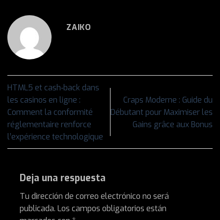
ZAIKO
HTML5 et cash‑back dans
les casinos en ligne :
Craps Moderne : Guide du
Comment la conformité
Débutant pour Maximiser les
réglementaire renforce
Gains grâce aux Bonus
l’expérience technologique
Deja una respuesta
Tu dirección de correo electrónico no será
publicada.
Los campos obligatorios están