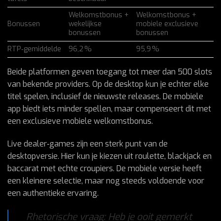
Welkomstbonus +
Welkomstbonus +
Bonussen
wekelijkse
mobiele exclusieve
bonussen
bonussen
RTP‑gemiddelde
96,2 %
95,9 %
Beide platformen geven toegang tot meer dan 500 slots
van bekende providers. Op de desktop kun je echter elke
titel spelen, inclusief de nieuwste releases. De mobiele
app biedt iets minder spellen, maar compenseert dit met
een exclusieve mobiele welkomstbonus.
Live dealer‑games zijn een sterk punt van de
desktopversie. Hier kun je kiezen uit roulette, blackjack en
baccarat met echte croupiers. De mobiele versie heeft
een kleinere selectie, maar nog steeds voldoende voor
een authentieke ervaring.
Rhetorische vraag:
Heb je ooit gemerkt