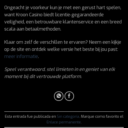
Ongeacht je voorkeur kun je met een gerust hart spelen,
want Kroon Casino biedt licentie‑gegarandeerde
veiligheid, een betrouwbare klantenservice en een breed
scala aan betaalmethoden.
Klaar om zelf de verschillen te ervaren? Neem een kijkje
op de site en ontdek welke versie het beste bij jou past:
meer informatie
.
Speel verantwoord, stel limieten in en geniet van elk
moment bij dit vertrouwde platform.
Esta entrada fue publicada en
Sin categoría
. Marque como favorito el
Enlace permanente
.