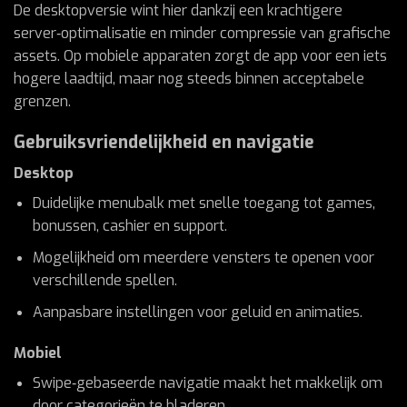
De desktopversie wint hier dankzij een krachtigere
server‑optimalisatie en minder compressie van grafische
assets. Op mobiele apparaten zorgt de app voor een iets
hogere laadtijd, maar nog steeds binnen acceptabele
grenzen.
Gebruiksvriendelijkheid en navigatie
Desktop
Duidelijke menubalk met snelle toegang tot games,
bonussen, cashier en support.
Mogelijkheid om meerdere vensters te openen voor
verschillende spellen.
Aanpasbare instellingen voor geluid en animaties.
Mobiel
Swipe‑gebaseerde navigatie maakt het makkelijk om
door categorieën te bladeren.