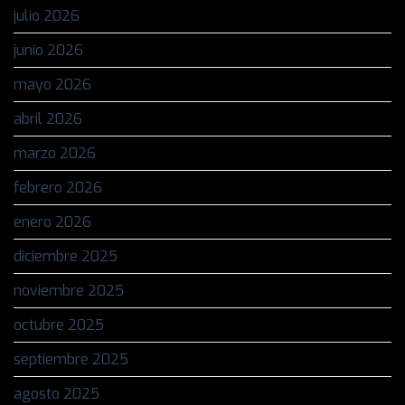
julio 2026
junio 2026
mayo 2026
abril 2026
marzo 2026
febrero 2026
enero 2026
diciembre 2025
noviembre 2025
octubre 2025
septiembre 2025
agosto 2025