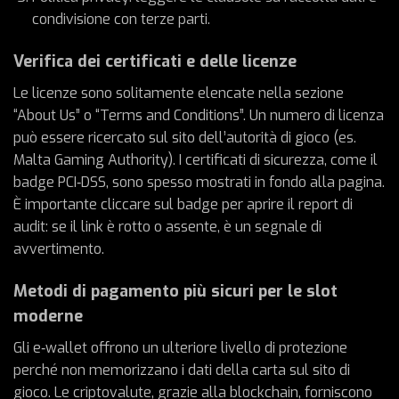
condivisione con terze parti.
Verifica dei certificati e delle licenze
Le licenze sono solitamente elencate nella sezione
“About Us” o “Terms and Conditions”. Un numero di licenza
può essere ricercato sul sito dell’autorità di gioco (es.
Malta Gaming Authority). I certificati di sicurezza, come il
badge PCI‑DSS, sono spesso mostrati in fondo alla pagina.
È importante cliccare sul badge per aprire il report di
audit: se il link è rotto o assente, è un segnale di
avvertimento.
Metodi di pagamento più sicuri per le slot
moderne
Gli e‑wallet offrono un ulteriore livello di protezione
perché non memorizzano i dati della carta sul sito di
gioco. Le criptovalute, grazie alla blockchain, forniscono