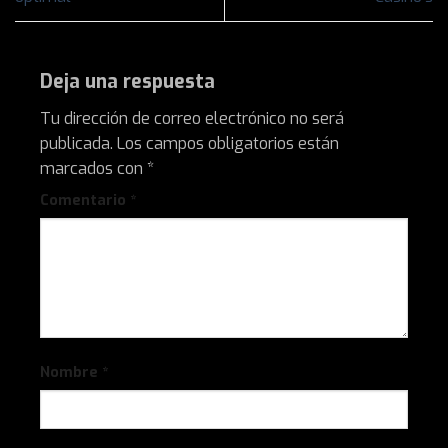
Deja una respuesta
Tu dirección de correo electrónico no será
publicada.
Los campos obligatorios están
marcados con
*
Comentario
*
Nombre
*