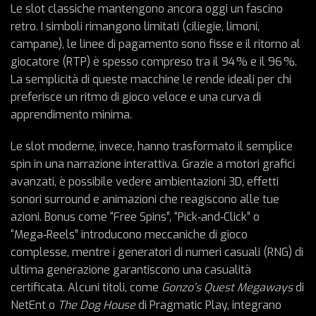
Le slot classiche mantengono ancora oggi un fascino
retro. I simboli rimangono limitati (ciliegie, limoni,
campane), le linee di pagamento sono fisse e il ritorno al
giocatore (RTP) è spesso compreso tra il 94 % e il 96 %.
La semplicità di queste macchine le rende ideali per chi
preferisce un ritmo di gioco veloce e una curva di
apprendimento minima.
Le slot moderne, invece, hanno trasformato il semplice
spin in una narrazione interattiva. Grazie a motori grafici
avanzati, è possibile vedere ambientazioni 3D, effetti
sonori surround e animazioni che reagiscono alle tue
azioni. Bonus come “Free Spins”, “Pick‑and‑Click” o
“Mega‑Reels” introducono meccaniche di gioco
complesse, mentre i generatori di numeri casuali (RNG) di
ultima generazione garantiscono una casualità
certificata. Alcuni titoli, come
Gonzo’s Quest Megaways
di
NetEnt o
The Dog House
di Pragmatic Play, integrano