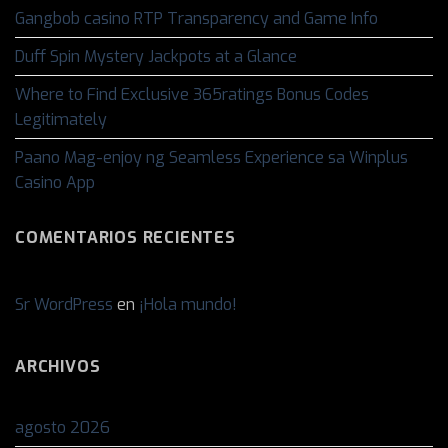
Gangbob casino RTP Transparency and Game Info
Duff Spin Mystery Jackpots at a Glance
Where to Find Exclusive 365ratings Bonus Codes
Legitimately
Paano Mag-enjoy ng Seamless Experience sa Winplus
Casino App
COMENTARIOS RECIENTES
Sr WordPress
en
¡Hola mundo!
ARCHIVOS
agosto 2026