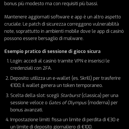
bonus più modesto ma con requisiti più bassi.
Mantenere aggiornati software e app è un altro aspetto
cruciale. Le patch di sicurezza correggono vulnerabilità
note, soprattutto in ambienti mobile dove le app di casinò
possono essere bersaglio di malware.
Esempio pratico di sessione di gioco sicura
Login: accedi al casinò tramite VPN e inserisci le
credenziali con 2FA.
Deposito: utilizza un e‑wallet (es. Skrill) per trasferire
€100; il wallet genera un token temporaneo.
Scelta della slot: scegli
Starburst
(classica) per una
sessione veloce o
Gates of Olympus
(moderna) per
bonus avanzati.
Impostazione limiti: fissa un limite di perdita di €30 e
un limite di deposito giornaliero di €100.