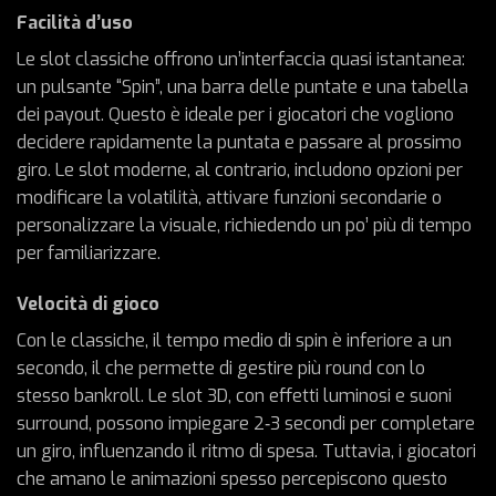
Facilità d’uso
Le slot classiche offrono un’interfaccia quasi istantanea:
un pulsante “Spin”, una barra delle puntate e una tabella
dei payout. Questo è ideale per i giocatori che vogliono
decidere rapidamente la puntata e passare al prossimo
giro. Le slot moderne, al contrario, includono opzioni per
modificare la volatilità, attivare funzioni secondarie o
personalizzare la visuale, richiedendo un po’ più di tempo
per familiarizzare.
Velocità di gioco
Con le classiche, il tempo medio di spin è inferiore a un
secondo, il che permette di gestire più round con lo
stesso bankroll. Le slot 3D, con effetti luminosi e suoni
surround, possono impiegare 2‑3 secondi per completare
un giro, influenzando il ritmo di spesa. Tuttavia, i giocatori
che amano le animazioni spesso percepiscono questo