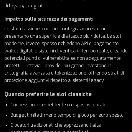
di loyalty integrati.
Impatto sulla sicurezza dei pagamenti
Le slot classiche, con meno integrazioni esterne,
presentano una superficie di attacco più ridotta. Le slot
moderne, invece, spesso richiedono API di pagamento,
wallet digitali e sistemi di verifica in tempo reale, creando
potenziali punti di vulnerabilità se non adeguatamente
protetti. Tuttavia, i provider più grandi investono in
crittografia avanzata e tokenizzazione, offrendo strati di
protezione aggiuntivi rispetto ai sistemi legacy.
Quando preferire le slot classiche
Connessioni internet lente o dispositivi datati.
Budget limitati: meno tempo di gioco per euro speso.
Giocatori tradizionali che apprezzano l’alta