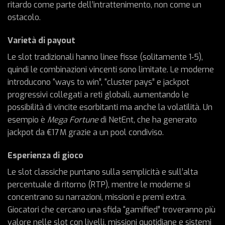
ritardo come parte dell’intrattenimento, non come un
ostacolo.
Varietà di payout
Le slot tradizionali hanno linee fisse (solitamente 1‑5),
quindi le combinazioni vincenti sono limitate. Le moderne
introducono “ways to win”, “cluster pays” e jackpot
progressivi collegati a reti globali, aumentando le
possibilità di vincite esorbitanti ma anche la volatilità. Un
esempio è
Mega Fortune
di NetEnt, che ha generato
jackpot da €17 M grazie a un pool condiviso.
Esperienza di gioco
Le slot classiche puntano sulla semplicità e sull’alta
percentuale di ritorno (RTP), mentre le moderne si
concentrano su narrazioni, missioni e premi extra.
Giocatori che cercano una sfida “gamified” troveranno più
valore nelle slot con livelli, missioni quotidiane e sistemi