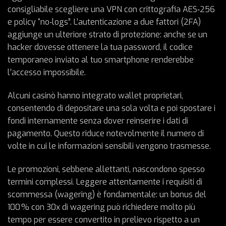
consigliabile scegliere una VPN con crittografia AES‑256
e policy “no‑logs”. L’autenticazione a due fattori (2FA)
aggiunge un ulteriore strato di protezione: anche se un
hacker dovesse ottenere la tua password, il codice
temporaneo inviato al tuo smartphone renderebbe
l’accesso impossibile.
Alcuni casinò hanno integrato wallet proprietari,
consentendo di depositare una sola volta e poi spostare i
fondi internamente senza dover reinserire i dati di
pagamento. Questo riduce notevolmente il numero di
volte in cui le informazioni sensibili vengono trasmesse.
Le promozioni, sebbene allettanti, nascondono spesso
termini complessi. Leggere attentamente i requisiti di
scommessa (wagering) è fondamentale: un bonus del
100 % con 30x di wagering può richiedere molto più
tempo per essere convertito in prelievo rispetto a un