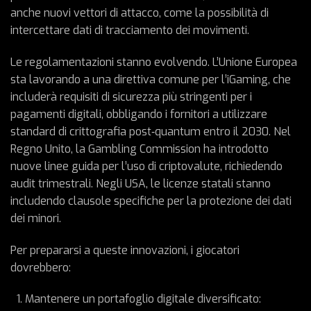
anche nuovi vettori di attacco, come la possibilità di
intercettare dati di tracciamento dei movimenti.
Le regolamentazioni stanno evolvendo. L’Unione Europea
sta lavorando a una direttiva comune per l’iGaming, che
includerà requisiti di sicurezza più stringenti per i
pagamenti digitali, obbligando i fornitori a utilizzare
standard di crittografia post‑quantum entro il 2030. Nel
Regno Unito, la Gambling Commission ha introdotto
nuove linee guida per l’uso di criptovalute, richiedendo
audit trimestrali. Negli USA, le licenze statali stanno
includendo clausole specifiche per la protezione dei dati
dei minori.
Per prepararsi a queste innovazioni, i giocatori
dovrebbero:
Mantenere un portafoglio digitale diversificato: