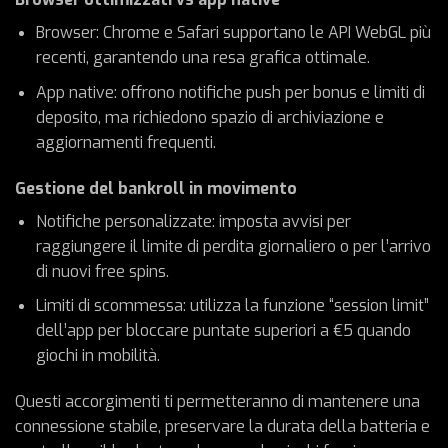
Browser: Chrome e Safari supportano le API WebGL più
recenti, garantendo una resa grafica ottimale.
App native: offrono notifiche push per bonus e limiti di
deposito, ma richiedono spazio di archiviazione e
aggiornamenti frequenti.
Gestione del bankroll in movimento
Notifiche personalizzate: imposta avvisi per
raggiungere il limite di perdita giornaliero o per l’arrivo
di nuovi free spins.
Limiti di scommessa: utilizza la funzione “session limit”
dell’app per bloccare puntate superiori a €5 quando
giochi in mobilità.
Questi accorgimenti ti permetteranno di mantenere una
connessione stabile, preservare la durata della batteria e