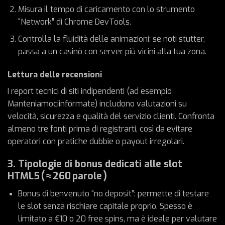
Misura il tempo di caricamento con lo strumento
“Network” di Chrome DevTools.
Controlla la fluidità delle animazioni: se noti stutter,
passa a un casinò con server più vicini alla tua zona.
Lettura delle recensioni
I report tecnici di siti indipendenti (ad esempio
Manteniamociinformate) includono valutazioni su
velocità, sicurezza e qualità del servizio clienti. Confronta
almeno tre fonti prima di registrarti, così da evitare
operatori con pratiche dubbie o payout irregolari.
3. Tipologie di bonus dedicati alle slot
HTML5 ( ≈ 260 parole )
Bonus di benvenuto “no deposit”: permette di testare
le slot senza rischiare capitale proprio. Spesso è
limitato a €10 o 20 free spins, ma è ideale per valutare