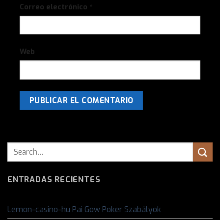
Correo electrónico
*
Web
ENTRADAS RECIENTES
Lemon-casino-hu Pai Gow Poker Szabályok