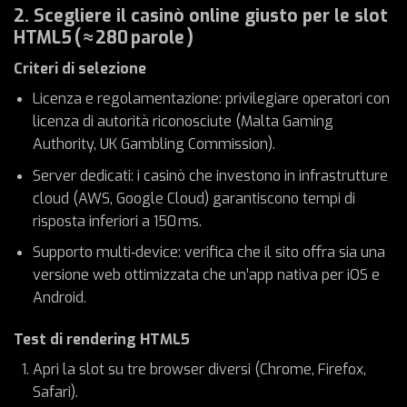
2. Scegliere il casinò online giusto per le slot
HTML5 ( ≈ 280 parole )
Criteri di selezione
Licenza e regolamentazione: privilegiare operatori con
licenza di autorità riconosciute (Malta Gaming
Authority, UK Gambling Commission).
Server dedicati: i casinò che investono in infrastrutture
cloud (AWS, Google Cloud) garantiscono tempi di
risposta inferiori a 150 ms.
Supporto multi‑device: verifica che il sito offra sia una
versione web ottimizzata che un’app nativa per iOS e
Android.
Test di rendering HTML5
Apri la slot su tre browser diversi (Chrome, Firefox,
Safari).