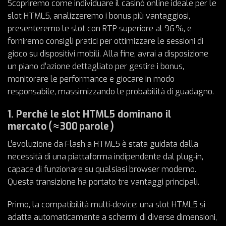
Scopriremo come individuare il casinò online ideale per le
slot HTML5, analizzeremo i bonus più vantaggiosi,
presenteremo le slot con RTP superiore al 96 %, e
forniremo consigli pratici per ottimizzare le sessioni di
gioco su dispositivi mobili. Alla fine, avrai a disposizione
un piano d’azione dettagliato per gestire i bonus,
monitorare le performance e giocare in modo
responsabile, massimizzando le probabilità di guadagno.
1. Perché le slot HTML5 dominano il
mercato ( ≈ 300 parole )
L’evoluzione da Flash a HTML5 è stata guidata dalla
necessità di una piattaforma indipendente dal plug‑in,
capace di funzionare su qualsiasi browser moderno.
Questa transizione ha portato tre vantaggi principali.
Primo, la compatibilità multi‑device: una slot HTML5 si
adatta automaticamente a schermi di diverse dimensioni,