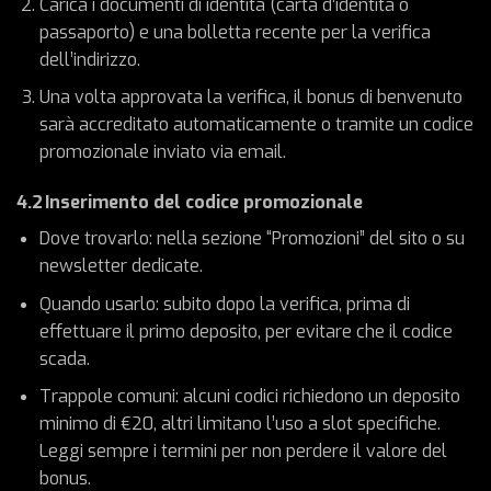
Carica i documenti di identità (carta d’identità o
passaporto) e una bolletta recente per la verifica
dell’indirizzo.
Una volta approvata la verifica, il bonus di benvenuto
sarà accreditato automaticamente o tramite un codice
promozionale inviato via email.
4.2 Inserimento del codice promozionale
Dove trovarlo: nella sezione “Promozioni” del sito o su
newsletter dedicate.
Quando usarlo: subito dopo la verifica, prima di
effettuare il primo deposito, per evitare che il codice
scada.
Trappole comuni: alcuni codici richiedono un deposito
minimo di €20, altri limitano l’uso a slot specifiche.
Leggi sempre i termini per non perdere il valore del
bonus.