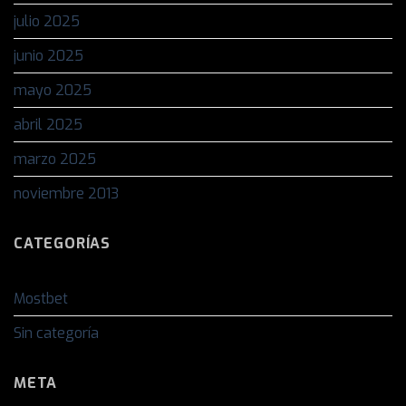
julio 2025
junio 2025
mayo 2025
abril 2025
marzo 2025
noviembre 2013
CATEGORÍAS
Mostbet
Sin categoría
META