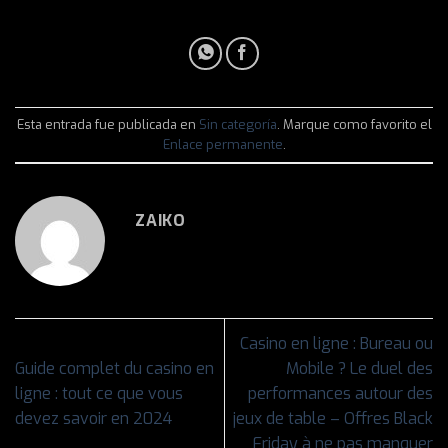
Esta entrada fue publicada en
Sin categoría
. Marque como favorito el
Enlace permanente
.
ZAIKO
Casino en ligne : Bureau ou
Guide complet du casino en
Mobile ? Le duel des
ligne : tout ce que vous
performances autour des
devez savoir en 2024
jeux de table – Offres Black
Friday à ne pas manquer