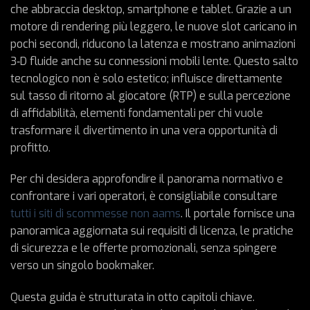
che abbraccia desktop, smartphone e tablet. Grazie a un
motore di rendering più leggero, le nuove slot caricano in
pochi secondi, riducono la latenza e mostrano animazioni
3‑D fluide anche su connessioni mobili lente. Questo salto
tecnologico non è solo estetico; influisce direttamente
sul tasso di ritorno al giocatore (RTP) e sulla percezione
di affidabilità, elementi fondamentali per chi vuole
trasformare il divertimento in una vera opportunità di
profitto.
Per chi desidera approfondire il panorama normativo e
confrontare i vari operatori, è consigliabile consultare
tutti i siti di scommesse non aams
. Il portale fornisce una
panoramica aggiornata sui requisiti di licenza, le pratiche
di sicurezza e le offerte promozionali, senza spingere
verso un singolo bookmaker.
Questa guida è strutturata in otto capitoli chiave.