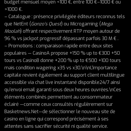
budget mensuel moyen <100 €, entre 100 €–1000 € ou
>1000 €.
– Catalogue : présence privilégiée éditeurs reconnus tels
que NetEnt (
Gonzo’s Quest
) ou Microgaming (
Mega
Moolah
) offrant respectivement RTP moyen autour de
96 % vs jackpot progressif dépassant parfois 30 M € .
– Promotions : comparaison rapide entre deux sites
populaires — CasinoA propose +150 % up to €300 +50
tours vs CasinoB donne +200 % up to €500 +100 tours
mais condition wagering x35 vs x30.\n\nL’importance
capitale revient également au support client multilingue
accessible via chat live instantané disponible24/7 ainsi
qu’envoi email garanti sous deux heures ouvrées.\nCes
éléments combinés permettent au consommateur
éclairé —comme ceux consultés régulièrement sur
Basketnews.Net—de sélectionner le nouveau site de
casino en ligne qui correspond précisément à ses
attentes sans sacrifier sécurité ni qualité service.