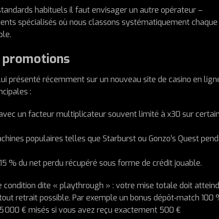
tandards habituels il faut envisager un autre opérateur –
ments spécialisés où nous classons systématiquement chaque
ble.
et promotions
i présenté récemment sur un nouveau site de casino en lign
cipales :
vec un facteur multiplicateur souvent limité à x30 sur certai
achines populaires telles que Starburst ou Gonzo’s Quest pen
‑15 % du net perdu récupéré sous forme de crédit jouable.
condition dite « playthrough » : votre mise totale doit attein
 tout retrait possible. Par exemple un bonus dépôt‑match 100
15 000 € misés si vous avez reçu exactement 500 €