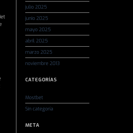
julio 2025
Net
junio 2025
e
mayo 2025
abril 2025
marzo 2025
noviembre 2013
e
CATEGORÍAS
t
Mostbet
Sin categoría
META