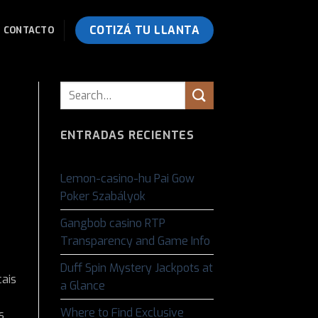
COTIZÁ TU LLANTA
CONTACTO
ENTRADAS RECIENTES
Lemon-casino-hu Pai Gow
Poker Szabályok
Gangbob casino RTP
Transparency and Game Info
Duff Spin Mystery Jackpots at
çais
a Glance
Where to Find Exclusive
s