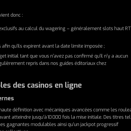
ient donc :
x exclusifs au calcul du wagering – généralement slots haut R
 afin qu’ils expirent avant la date limite imposée ;
t initial tant que vous n’avez pas confirmé qu’il n’y a aucun
régulièrement repris dans nos guides éditoriaux chez
bles des casinos en ligne
ernes
 haute définition avec mécaniques avancées comme les roule
ant atteindre jusqu’à 10 000 fois la mise initiale. Des titres te
nes gagnantes modulables ainsi qu’un jackpot progressif