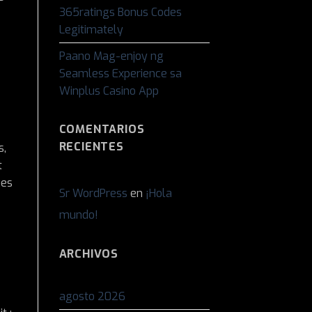
365ratings Bonus Codes
Legitimately
Paano Mag-enjoy ng
Seamless Experience sa
Winplus Casino App
COMENTARIOS
RECIENTES
s,
t
ues
Sr WordPress
en
¡Hola
mundo!
ARCHIVOS
agosto 2026