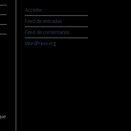
Acceder
Feed de entradas
Feed de comentarios
WordPress.org
que