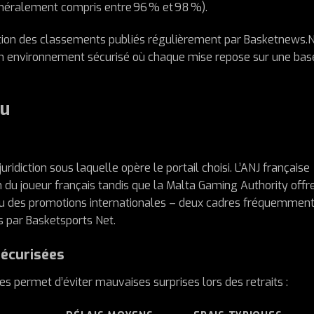
néralement compris entre 96 % et 98 %).
ation des classements publiés régulièrement par Basketnews.
n environnement sécurisé où chaque mise repose sur une bas
eu
uridiction sous laquelle opère le portail choisi. L’ANJ française
n du joueur français tandis que la Malta Gaming Authority offr
eau des promotions internationales – deux cadres fréquemmen
s par Basketsports Net.
sécurisées
 permet d’éviter mauvaises surprises lors des retraits :