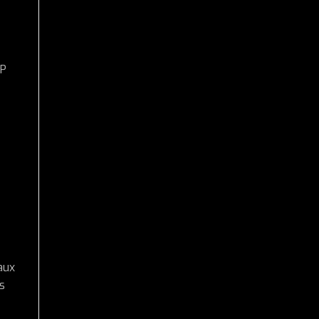
TP
aux
ls