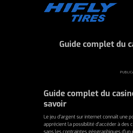
Skip
to
content
Guide complet du c
PUBLI
Guide complet du casin
savoir
Le jeu d’argent sur internet connaît une p
apprécient la possibilité d’accéder à des 
sans les contraintes géographiques d’un 