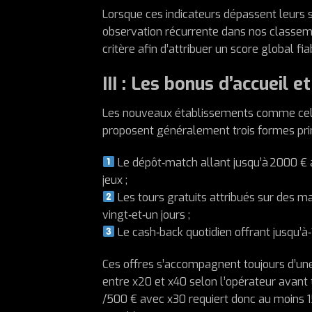
Lorsque ces indicateurs dépassent leurs s
observation récurrente dans nos classe
critère afin d’attribuer un score global fia
III : Les bonus d’accueil 
Les nouveaux établissements comme celu
proposent généralement trois formes prin
Le dépôt‑match allant jusqu’à 2000 € a
jeux ;
Les tours gratuits attribués sur des m
vingt‑et‑un jours ;
Le cash‑back quotidien offrant jusqu’à
Ces offres s’accompagnent toujours d’une 
entre x20 et x40 selon l’opérateur avant
/500 € avec x30 requiert donc au moins 